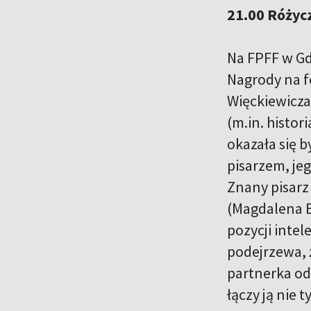
21.00 Różyc
Na FPFF w Gd
Nagrody na f
Więckiewicza
(m.in. histor
okazała się 
pisarzem, je
Znany pisarz
(Magdalena B
pozycji intel
podejrzewa, 
partnerka od
łączy ją nie 