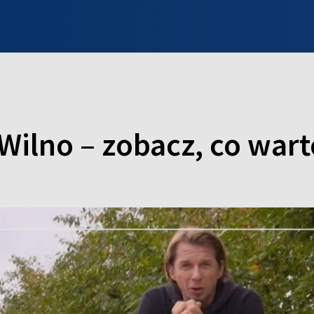
INFO WILNO
WILNO NA DZIEŃ DOBRY
PROGRAMY
ZGŁOŚ
Wilno – zobacz, co wart