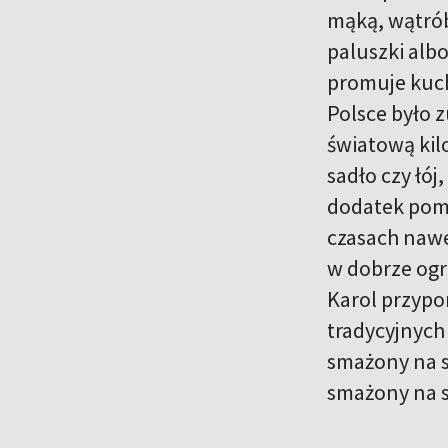
mąką, wątróbk
paluszki albo
promuje kuch
Polsce było z
światową kilo
sadło czy łó
dodatek pom
czasach nawe
w dobrze ogr
Karol przypo
tradycyjnych
smażony na s
smażony na s