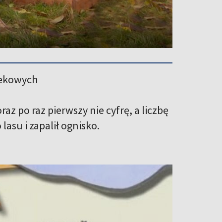
iekowych
z po raz pierwszy nie cyfrę, a liczbę
asu i zapalił ognisko.