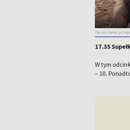
Okrasa łamie przep
17.35 Supeł
W tym odcink
– 10. Ponadto