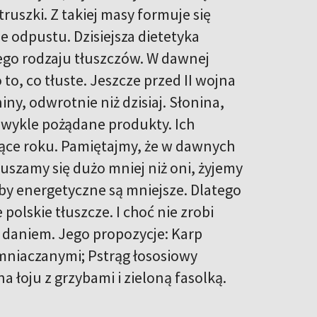
ruszki. Z takiej masy formuje się
e odpustu. Dzisiejsza dietetyka
iego rodzaju tłuszczów. W dawnej
to, co tłuste. Jeszcze przed II wojna
iny, odwrotnie niż dzisiaj. Słonina,
ezwykle pożądane produkty. Ich
ce roku. Pamiętajmy, że w dawnych
uszamy się dużo mniej niż oni, żyjemy
y energetyczne są mniejsze. Dlatego
lskie tłuszcze. I choć nie zrobi
 daniem. Jego propozycje: Karp
mniaczanymi; Pstrąg łososiowy
 łoju z grzybami i zieloną fasolką.