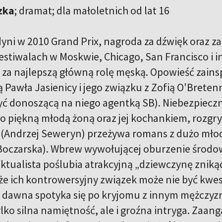
zka
; dramat; dla małoletnich od lat 16
yni w 2010 Grand Prix, nagroda za dźwięk oraz z
estiwalach w Moskwie, Chicago, San Francisco i i
 za najlepszą główną rolę męską. Opowieść zai
ią Pawła Jasienicy i jego związku z Zofią O'Breten
być donoszącą na niego agentką SB). Niebezpiec
go piękną młodą żoną oraz jej kochankiem, rozgry
 (Andrzej Seweryn) przeżywa romans z dużo młods
oczarska). Wbrew wywołującej oburzenie środowi
ektualista poślubia atrakcyjną „dziewczynę zniką
że ich kontrowersyjny związek może nie być kwest
 dawna spotyka się po kryjomu z innym mężczyzn
tylko silna namiętność, ale i groźna intryga. Za