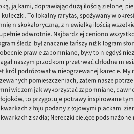
ą, jajkami, doprawiając dużą ilością zielonej piet
 kuleczki. To lokalny rarytas, spożywany w okresi
nię niskokaloryczną, z niewielką ilością wszelk
upełnie odwrotnie. Najbardziej ceniono wszystko 
gram śledzi był znacznie tańszy niż kilogram słon
j, obecnie prawie zapomniane, były to niegdyś ni
agał naszym przodkom przetrwać chłodne miesią
t król podróżował w nieogrzewanej karecie. My r
zewanych pomieszczeniach, zatem nasze potrzeb
mni widzom jak wykorzystać zapomniane, dawne po
 łojoków, to przygotuje potrawy inspirowane tym
kwarkach z łoju podany z łojowymi plackami zie
kwarkach z sadła; Nereczki cielęce podsmażone na