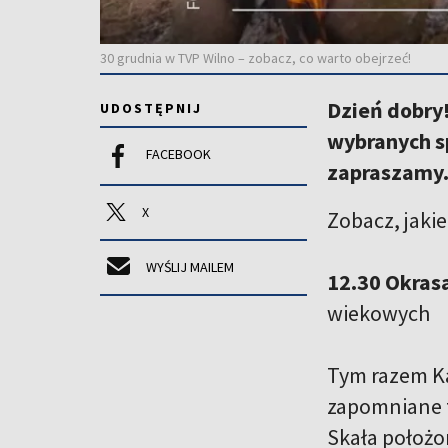
30 grudnia w TVP Wilno – zobacz, co warto obejrzeć!
Dzień dobry!
UDOSTĘPNIJ
wybranych s
FACEBOOK
zapraszamy
X
Zobacz, jaki
WYŚLIJ MAILEM
12.30 Okras
wiekowych
Tym razem Ka
zapomniane t
Skała położo