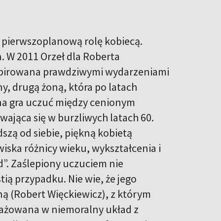
a pierwszoplanową rolę kobiecą.
n. W 2011 Orzeł dla Roberta
nspirowana prawdziwymi wydarzeniami
ny, drugą żoną, która po latach
zna gra uczuć między cenionym
wająca się w burzliwych latach 60.
zą od siebie, piękną kobietą
ska różnicy wieku, wykształcenia i
d”. Zaślepiony uczuciem nie
ią przypadku. Nie wie, że jego
ą (Robert Więckiewicz), z którym
angażowana w niemoralny układ z