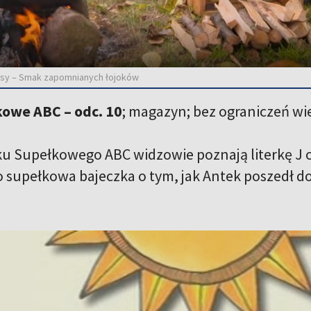
isy – Smak zapomnianych łojoków
kowe ABC – odc. 10
; magazyn; bez ograniczeń w
u Supełkowego ABC widzowie poznają literkę J ora
 supełkowa bajeczka o tym, jak Antek poszedł do l