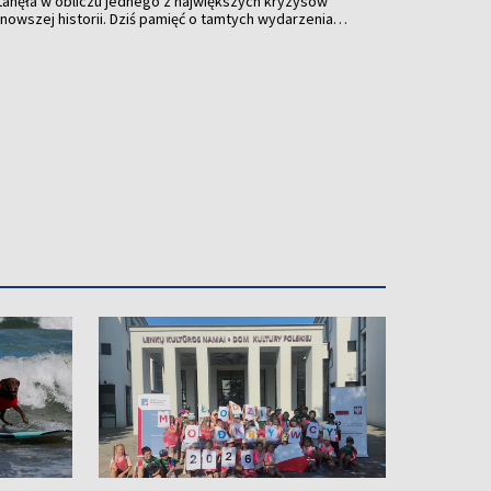
stanęła w obliczu jednego z największych kryzysów
jnowszej historii. Dziś pamięć o tamtych wydarzeniach
ególną rolę w białoruskim ruchu prodemokratycznym