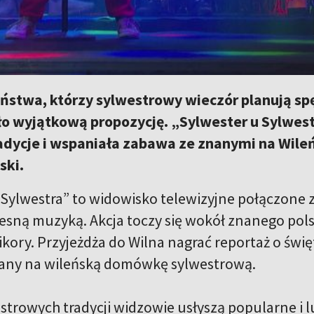
aństwa, którzy sylwestrowy wieczór planują s
 wyjątkową propozycję. „Sylwester u Sylwestr
adycje i wspaniała zabawa ze znanymi na Wileń
ski.
 Sylwestra” to widowisko telewizyjne połączone z
esną muzyką. Akcja toczy się wokół znanego pol
ikory. Przyjeżdża do Wilna nagrać reportaż o św
wany na wileńską domówkę sylwestrową.
strowych tradycji widzowie usłyszą popularne i l