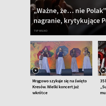
„Ważne, że… nie Polak”
nagranie, krytykujące P
TVP WILNO
Mrągowo szykuje się na święto
35 
Kresów. Wielki koncert już
„S
wkrótce
muz