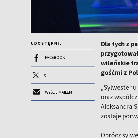
Dla tych z p
UDOSTĘPNIJ
przygotowało
FACEBOOK
wileńskie tr
gośćmi z Pol
X
„Sylwester u
WYŚLIJ MAILEM
oraz współcz
Aleksandra S
zostaje por
Oprócz sylwe