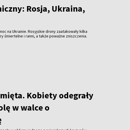
iczny: Rosja, Ukraina,
 noc na Ukrainie. Rosyjskie drony zaatakowały kilka
ary śmiertelne i ranni, a także poważne zniszczenia.
amięta. Kobiety odegrały
olę w walce o
ę