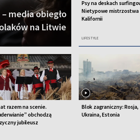
Psy na deskach surfingo
Nietypowe mistrzostwa
 – media obiegło
Kalifornii
olaków na Litwie
LIFESTYLE
lat razem na scenie.
Blok zagraniczny: Rosja,
uderwianie” obchodzą
Ukraina, Estonia
yczny jubileusz