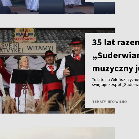
35 lat raze
„Suderwia
muzyczny j
To lato na Wileńszczyźni
świętuje zespół „Suderwia
TEMATY INFO WILNO