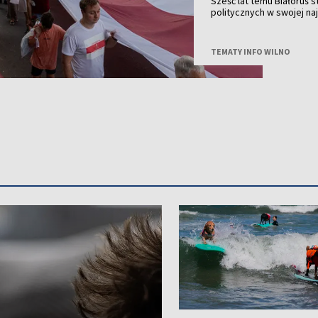
Sześć lat temu Białoruś 
politycznych w swojej na
jest wciąż żywa, a szcz
odegrały kobiety.
TEMATY INFO WILNO