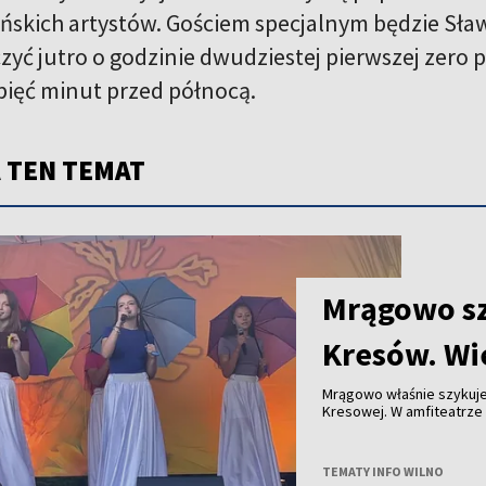
ńskich artystów. Gościem specjalnym będzie Sław
yć jutro o godzinie dwudziestej pierwszej zero p
pięć minut przed północą.
 TEN TEMAT
Mrągowo sz
Kresów. Wie
Mrągowo właśnie szykuje 
Kresowej. W amfiteatrze 
Białorusi i Litwy.
TEMATY INFO WILNO