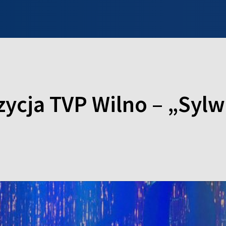
INFO WILNO
WILNO NA DZIEŃ DOBRY
PROGRAMY
ZGŁOŚ
ycja TVP Wilno – „Sylw