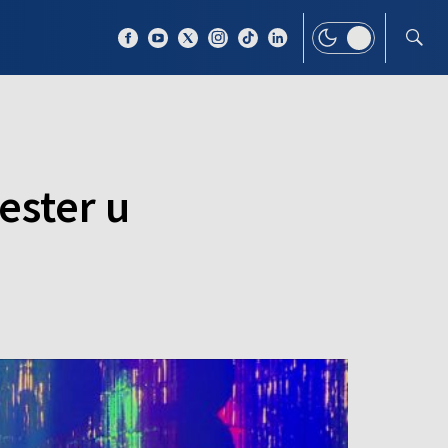
 TEMAT
WIĘCEJ
ester u