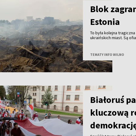
Blok zagran
Estonia
To była kolejna tragiczna
ukraińskich miast. Są ofi
TEMATY INFO WILNO
Białoruś p
kluczową r
demokracj