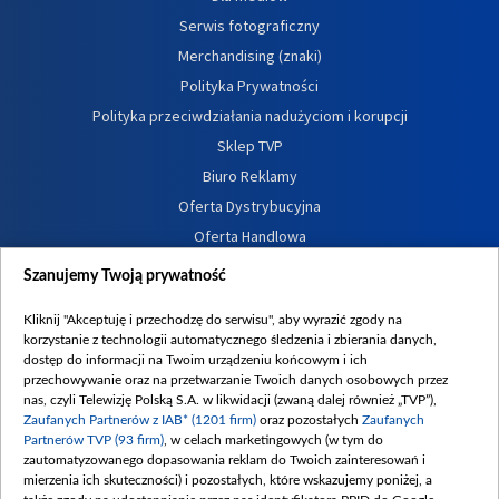
Serwis fotograficzny
Merchandising (znaki)
Polityka Prywatności
Polityka przeciwdziałania nadużyciom i korupcji
Sklep TVP
Biuro Reklamy
Oferta Dystrybucyjna
Oferta Handlowa
Dostępność
Szanujemy Twoją prywatność
Moje zgody
Kliknij "Akceptuję i przechodzę do serwisu", aby wyrazić zgody na
Procedura zgłoszeń wewnętrznych
korzystanie z technologii automatycznego śledzenia i zbierania danych,
dostęp do informacji na Twoim urządzeniu końcowym i ich
przechowywanie oraz na przetwarzanie Twoich danych osobowych przez
nas, czyli Telewizję Polską S.A. w likwidacji (zwaną dalej również „TVP”),
Zaufanych Partnerów z IAB* (1201 firm)
oraz pozostałych
Zaufanych
Partnerów TVP (93 firm)
, w celach marketingowych (w tym do
zautomatyzowanego dopasowania reklam do Twoich zainteresowań i
mierzenia ich skuteczności) i pozostałych, które wskazujemy poniżej, a