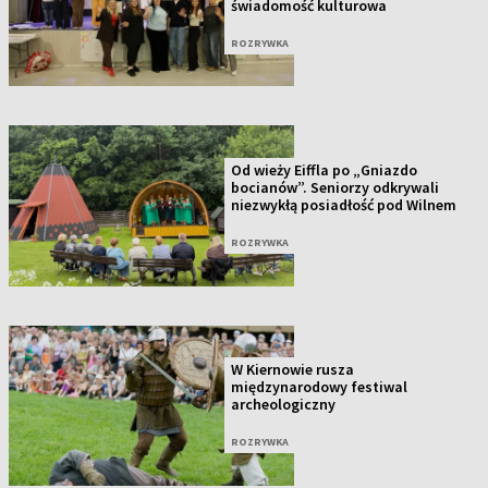
świadomość kulturowa
ROZRYWKA
Od wieży Eiffla po „Gniazdo
bocianów”. Seniorzy odkrywali
niezwykłą posiadłość pod Wilnem
ROZRYWKA
W Kiernowie rusza
międzynarodowy festiwal
archeologiczny
ROZRYWKA