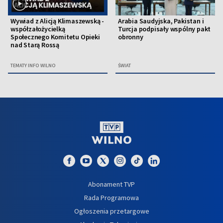
Wywiad z Alicją Klimaszewską -
Arabia Saudyjska, Pakistan i
współzałożycielką
Turcja podpisały wspólny pakt
Społecznego Komitetu Opieki
obronny
nad Starą Rossą
TEMATY INFO WILNO
ŚWIAT
Abonament TVP
Rada Programowa
Ogłoszenia przetargowe