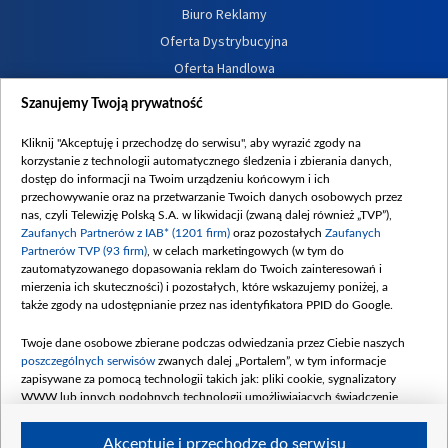
Biuro Reklamy
Oferta Dystrybucyjna
Oferta Handlowa
Dostępność
Szanujemy Twoją prywatność
Moje zgody
Kliknij "Akceptuję i przechodzę do serwisu", aby wyrazić zgody na
Procedura zgłoszeń wewnętrznych
korzystanie z technologii automatycznego śledzenia i zbierania danych,
dostęp do informacji na Twoim urządzeniu końcowym i ich
przechowywanie oraz na przetwarzanie Twoich danych osobowych przez
nas, czyli Telewizję Polską S.A. w likwidacji (zwaną dalej również „TVP”),
Zaufanych Partnerów z IAB* (1201 firm)
oraz pozostałych
Zaufanych
Partnerów TVP (93 firm)
, w celach marketingowych (w tym do
zautomatyzowanego dopasowania reklam do Twoich zainteresowań i
mierzenia ich skuteczności) i pozostałych, które wskazujemy poniżej, a
także zgody na udostępnianie przez nas identyfikatora PPID do Google.
Twoje dane osobowe zbierane podczas odwiedzania przez Ciebie naszych
poszczególnych serwisów
zwanych dalej „Portalem”, w tym informacje
zapisywane za pomocą technologii takich jak: pliki cookie, sygnalizatory
WWW lub innych podobnych technologii umożliwiających świadczenie
dopasowanych i bezpiecznych usług, personalizację treści oraz reklam,
udostępnianie funkcji mediów społecznościowych oraz analizowanie ruchu
Akceptuję i przechodzę do serwisu