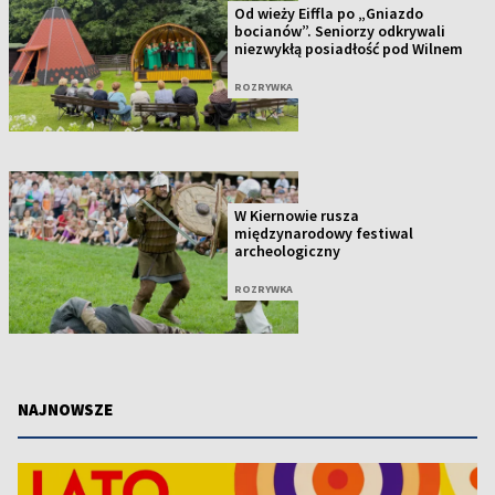
Od wieży Eiffla po „Gniazdo
bocianów”. Seniorzy odkrywali
niezwykłą posiadłość pod Wilnem
ROZRYWKA
W Kiernowie rusza
międzynarodowy festiwal
archeologiczny
ROZRYWKA
NAJNOWSZE