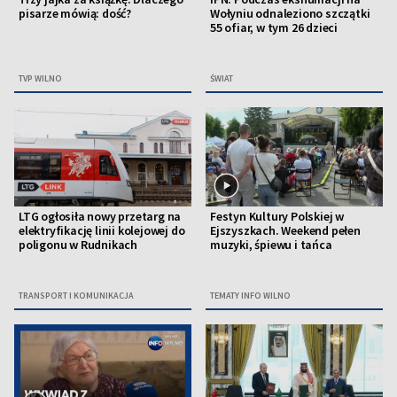
pisarze mówią: dość?
Wołyniu odnaleziono szczątki
55 ofiar, w tym 26 dzieci
TVP WILNO
ŚWIAT
LTG ogłosiła nowy przetarg na
Festyn Kultury Polskiej w
elektryfikację linii kolejowej do
Ejszyszkach. Weekend pełen
poligonu w Rudnikach
muzyki, śpiewu i tańca
TRANSPORT I KOMUNIKACJA
TEMATY INFO WILNO