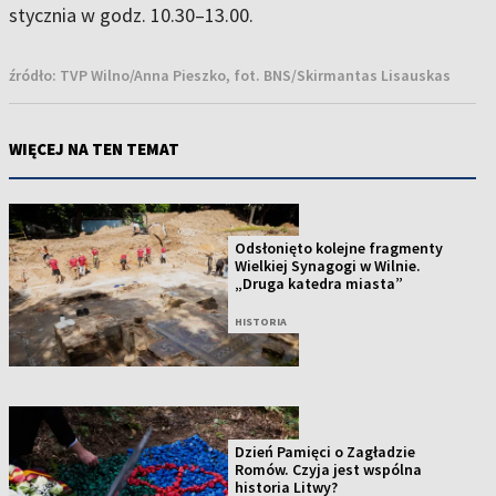
stycznia w godz. 10.30–13.00.
źródło:
TVP Wilno/Anna Pieszko, fot. BNS/Skirmantas Lisauskas
WIĘCEJ NA TEN TEMAT
Odsłonięto kolejne fragmenty
Wielkiej Synagogi w Wilnie.
„Druga katedra miasta”
HISTORIA
Dzień Pamięci o Zagładzie
Romów. Czyja jest wspólna
historia Litwy?