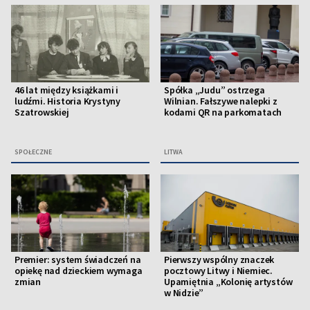
46 lat między książkami i
Spółka „Judu” ostrzega
ludźmi. Historia Krystyny
Wilnian. Fałszywe nalepki z
Szatrowskiej
kodami QR na parkomatach
SPOŁECZNE
LITWA
Premier: system świadczeń na
Pierwszy wspólny znaczek
opiekę nad dzieckiem wymaga
pocztowy Litwy i Niemiec.
zmian
Upamiętnia „Kolonię artystów
w Nidzie”