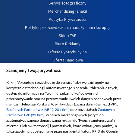
Serwis fotograficzny
Merchandising (znaki)
Polityka Prywatności
Polityka przeciwdziałania nadużyciom i korupcji
Sklep TVP
Biuro Reklamy
Oferta Dystrybucyjna
Oferta Handlowa
Dostępność
Szanujemy Twoją prywatność
Moje zgody
Kliknij "Akceptuję i przechodzę do serwisu", aby wyrazić zgody na
Procedura zgłoszeń wewnętrznych
korzystanie z technologii automatycznego śledzenia i zbierania danych,
dostęp do informacji na Twoim urządzeniu końcowym i ich
przechowywanie oraz na przetwarzanie Twoich danych osobowych przez
nas, czyli Telewizję Polską S.A. w likwidacji (zwaną dalej również „TVP”),
Zaufanych Partnerów z IAB* (1201 firm)
oraz pozostałych
Zaufanych
Partnerów TVP (93 firm)
, w celach marketingowych (w tym do
zautomatyzowanego dopasowania reklam do Twoich zainteresowań i
mierzenia ich skuteczności) i pozostałych, które wskazujemy poniżej, a
także zgody na udostępnianie przez nas identyfikatora PPID do Google.