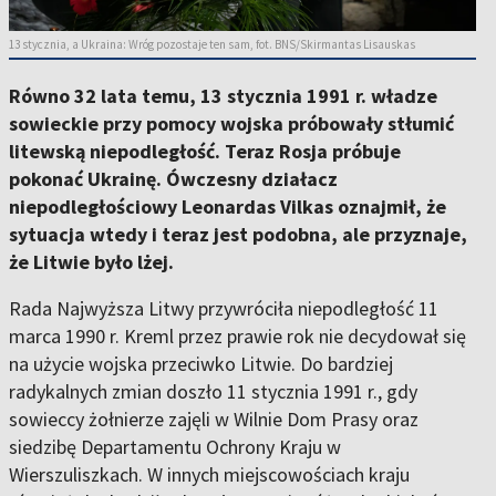
13 stycznia, a Ukraina: Wróg pozostaje ten sam, fot. BNS/Skirmantas Lisauskas
Równo 32 lata temu, 13 stycznia 1991 r. władze
sowieckie przy pomocy wojska próbowały stłumić
litewską niepodległość. Teraz Rosja próbuje
pokonać Ukrainę. Ówczesny działacz
niepodległościowy Leonardas Vilkas oznajmił, że
sytuacja wtedy i teraz jest podobna, ale przyznaje,
że Litwie było lżej.
Rada Najwyższa Litwy przywróciła niepodległość 11
marca 1990 r. Kreml przez prawie rok nie decydował się
na użycie wojska przeciwko Litwie. Do bardziej
radykalnych zmian doszło 11 stycznia 1991 r., gdy
sowieccy żołnierze zajęli w Wilnie Dom Prasy oraz
siedzibę Departamentu Ochrony Kraju w
Wierszuliszkach. W innych miejscowościach kraju