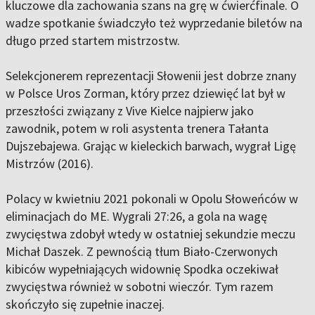
kluczowe dla zachowania szans na grę w ćwierćfinale. O
wadze spotkanie świadczyło też wyprzedanie biletów na
długo przed startem mistrzostw.
Selekcjonerem reprezentacji Słowenii jest dobrze znany
w Polsce Uros Zorman, który przez dziewięć lat był w
przeszłości związany z Vive Kielce najpierw jako
zawodnik, potem w roli asystenta trenera Tałanta
Dujszebajewa. Grając w kieleckich barwach, wygrał Ligę
Mistrzów (2016).
Polacy w kwietniu 2021 pokonali w Opolu Słoweńców w
eliminacjach do ME. Wygrali 27:26, a gola na wagę
zwycięstwa zdobył wtedy w ostatniej sekundzie meczu
Michał Daszek. Z pewnością tłum Biało-Czerwonych
kibiców wypełniających widownię Spodka oczekiwał
zwycięstwa również w sobotni wieczór. Tym razem
skończyło się zupełnie inaczej.