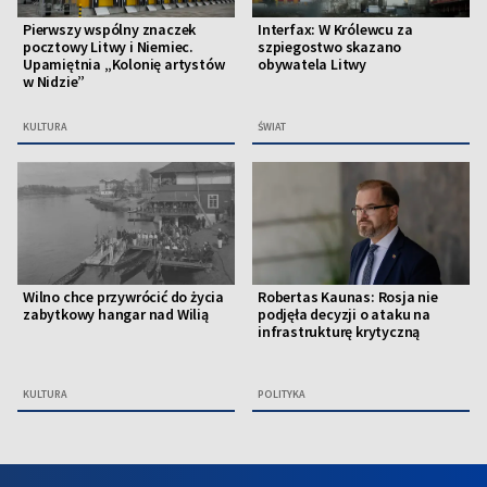
Pierwszy wspólny znaczek
Interfax: W Królewcu za
pocztowy Litwy i Niemiec.
szpiegostwo skazano
Upamiętnia „Kolonię artystów
obywatela Litwy
w Nidzie”
KULTURA
ŚWIAT
Wilno chce przywrócić do życia
Robertas Kaunas: Rosja nie
zabytkowy hangar nad Wilią
podjęła decyzji o ataku na
infrastrukturę krytyczną
KULTURA
POLITYKA