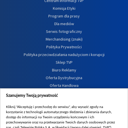
Centrum informacji TVP
Komisja Etyki
Program dla prasy
Dla mediów
Serwis fotograficzny
Merchandising (znaki)
Polityka Prywatności
Polityka przeciwdziałania nadużyciom i korupcji
Sklep TVP
Biuro Reklamy
Oferta Dystrybucyjna
Oferta Handlowa
Dostępność
Szanujemy Twoją prywatność
Moje zgody
Kliknij "Akceptuję i przechodzę do serwisu", aby wyrazić zgody na
Procedura zgłoszeń wewnętrznych
korzystanie z technologii automatycznego śledzenia i zbierania danych,
dostęp do informacji na Twoim urządzeniu końcowym i ich
przechowywanie oraz na przetwarzanie Twoich danych osobowych przez
nas, czyli Telewizję Polską S.A. w likwidacji (zwaną dalej również „TVP”),