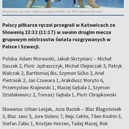
MŚ piłkarzy ręcznych: Kolejna przegrana Polski, fot. PAP/Zbigniew Meissner
Polscy piłkarze ręczni przegrali w Katowicach ze
Słowenią 23:32 (11:17) w swoim drugim meczu
grupowym mistrzostw świata rozgrywanych w
Polsce i Szwecji.
Polska: Adam Morawski, Jakub Skrzyniarz – Michał
Daszek 2, Piotr Jędraszczyk, Michał Olejniczak 3, Patryk
Walczak 2, Bartłomiej Bis, Szymon Sićko 2, Ariel
Pietrasik 2, Jan Czuwara 1, Arakdiusz Moryto 6,
Przemysław Krajewski 1, Maciej Gębala 1, Szymon
Działakiewicz 2, Tomasz Gębala 1, Piotr Chrapkowski
Słowenia: Urban Lesjak, Joze Baznik – Blaz Blagotinsek
3, Blaz Janc 5, Jure Dolenc 7, Nejc Cehte, Tilen Kodrin 3,
Stefan Zabic 1, Kristjan Horzen, Tadej Mazej, Rok