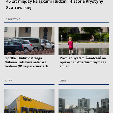
46 lat między książkami i ludźmi. Historia Krystyny
Szatrowskiej
SPOŁECZNE
Spółka „Judu” ostrzega
Premier: system świadczeń na
Wilnian. Fałszywe nalepki z
opiekę nad dzieckiem wymaga
kodami QR na parkomatach
zmian
LITWA
LITWA