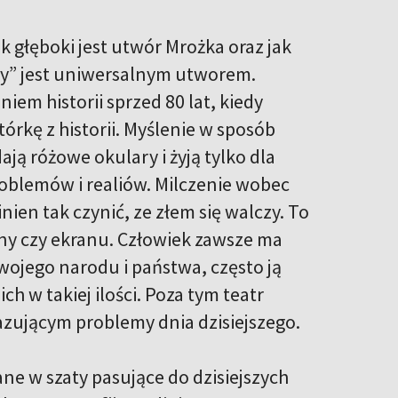
ak głęboki jest utwór Mrożka oraz jak
cy” jest uniwersalnym utworem.
iem historii sprzed 80 lat, kiedy
órkę z historii. Myślenie w sposób
ją różowe okulary i żyją tylko dla
oblemów i realiów. Milczenie wobec
ien tak czynić, ze złem się walczy. To
ny czy ekranu. Człowiek zawsze ma
swojego narodu i państwa, często ją
h w takiej ilości. Poza tym teatr
azującym problemy dnia dzisiejszego.
ne w szaty pasujące do dzisiejszych