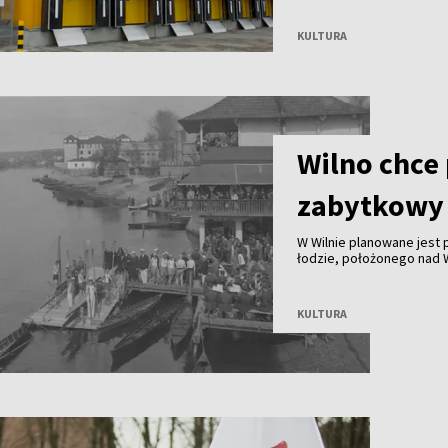
KULTURA
Wilno chce
zabytkowy 
W Wilnie planowane jest
łodzie, położonego nad Wi
nielicznych zachowanych
wioślarstwa. Obecnie bud
KULTURA