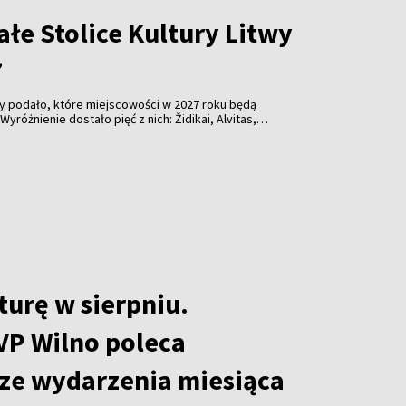
łe Stolice Kultury Litwy
7
wy podało, które miejscowości w 2027 roku będą
Wyróżnienie dostało pięć z nich: Židikai, Alvitas,
sliai.
turę w sierpniu.
VP Wilno poleca
ze wydarzenia miesiąca