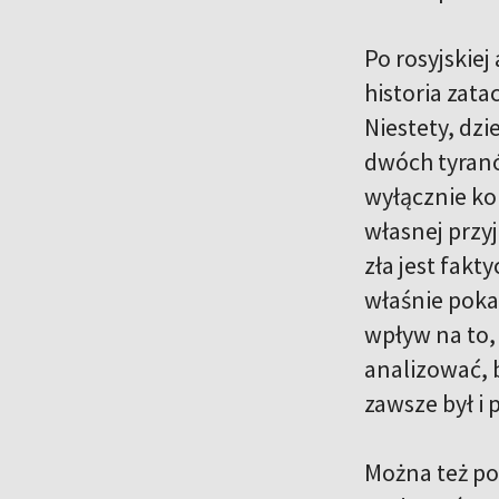
Po rosyjskiej
historia zat
Niestety, dzi
dwóch tyranó
wyłącznie ko
własnej przy
zła jest fakt
właśnie poka
wpływ na to, 
analizować, b
zawsze był i
Można też po