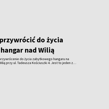
 przywrócić do życia
hangar nad Wilią
 przywrócenie do życia zabytkowego hangaru na
lią przy ul. Tadeusza Kościuszki 4. Jest to jeden z
 obiektów przypominających o historii wileńskiego
ynek znajduje się w stanie awaryjnym.