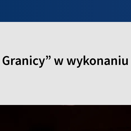
INFO WILNO
WILNO NA DZIEŃ DOBRY
PROGRAMY
ZGŁOŚ
 Granicy” w wykonaniu 