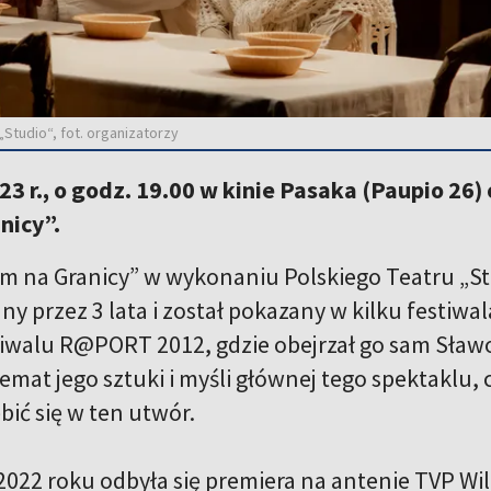
Studio“, fot. organizatorzy
23 r., o godz. 19.00 w kinie Pasaka (Paupio 26)
nicy”.
m na Granicy” w wykonaniu Polskiego Teatru „Stu
ny przez 3 lata i został pokazany w kilku festiw
tiwalu R@PORT 2012, gdzie obejrzał go sam Sławo
emat jego sztuki i myśli głównej tego spektaklu, c
bić się w ten utwór.
 2022 roku odbyła się premiera na antenie TVP Wi