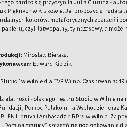
tego bardzo się przyczyniła Julia Ciurupa - autor
uk Pięknych w Krakowie. Jej propozycja nadała 
rdalnych kolorów, metaforycznych zdarzeń i poc
papieru, czyli łatwopalny, tymczasowy, a może 
odukcji:
Mirosław Bieraza.
wykonawcza:
Edward Kiejzik.
„Studio” w Wilnie dla TVP Wilno. Czas trwania: 49 
ziałalności Polskiego Teatru Studio w Wilnie na 
undacji „Pomoc Polakom na Wschodzie" oraz Kan
ORLEN Lietuva i Ambasadzie RP w w Wilnie. Za pow
 „Dom na granicy" szczególne podziękowanie dla 