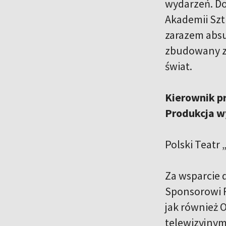
wydarzeń. Do 
Akademii Szt
zarazem absu
zbudowany z 
świat.
Kierownik pr
Produkcja 
Polski Teatr 
Za wsparcie d
Sponsorowi F
jak również 
telewizyjnym