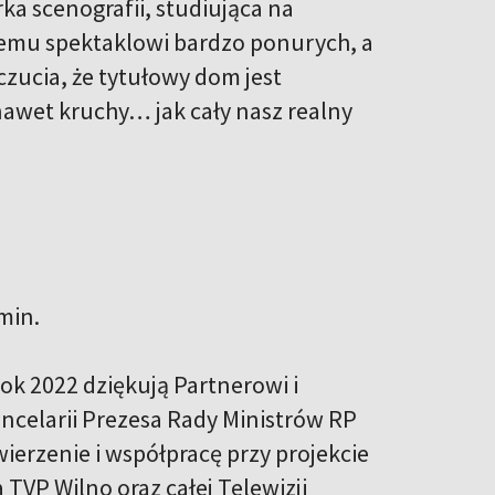
ka scenografii, studiująca na
temu spektaklowi bardzo ponurych, a
zucia, że tytułowy dom jest
nawet kruchy… jak cały nasz realny
min.
rok 2022 dziękują Partnerowi i
celarii Prezesa Rady Ministrów RP
ierzenie i współpracę przy projekcie
TVP Wilno oraz całej Telewizji