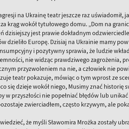
 agresji na Ukrainę teatr jeszcze raz uświadomił, j
acza krąg wokół tytułowego domu. „Dom na grani
eń dzisiejszy jest prawie dokładnym odzwierciedlen
w dzieliło Europę. Dzisiaj na Ukrainie mamy powt
nsumpcyjny i pozytywny sprawia, że ludzie wkłada
jemności, nie widząc prawdziwego zagrożenia, pr
ycznym przyzwoleniem na nie, a człowiek nie powin
zuje teatr pokazuje, mówiąc o tym wprost ze sce
co się dzieje wokół niego, Musimy znać historię 
y w przyszłości nie popełniać błędów lub unikać ic
 pozostaje zwierciadłem, często krzywym, ale pok
wiedzieć, że myśli Sławomira Mrożka zostały ubra