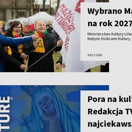
Wybrano Ma
na rok 202
Ministerstwo Kultury Lit
Małymi Stolicami Kultury. 
Nedzingė, Daugėliškis i Ža
KULTURA
Pora na kul
Redakcja T
najciekaws