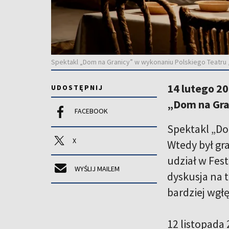
Spektakl „Dom na Granicy” w wykonaniu Polskiego Teatru „
14 lutego 20
UDOSTĘPNIJ
„Dom na Gra
FACEBOOK
Spektakl „Do
X
Wtedy był gra
udział w Fes
WYŚLIJ MAILEM
dyskusja na t
bardziej wgłę
12 listopada