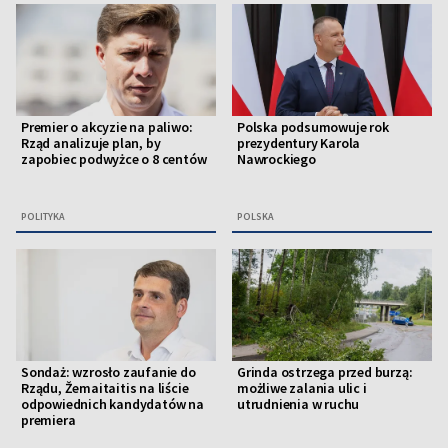
Premier o akcyzie na paliwo:
Polska podsumowuje rok
Rząd analizuje plan, by
prezydentury Karola
zapobiec podwyżce o 8 centów
Nawrockiego
POLITYKA
POLSKA
Sondaż: wzrosło zaufanie do
Grinda ostrzega przed burzą:
Rządu, Žemaitaitis na liście
możliwe zalania ulic i
odpowiednich kandydatów na
utrudnienia w ruchu
premiera