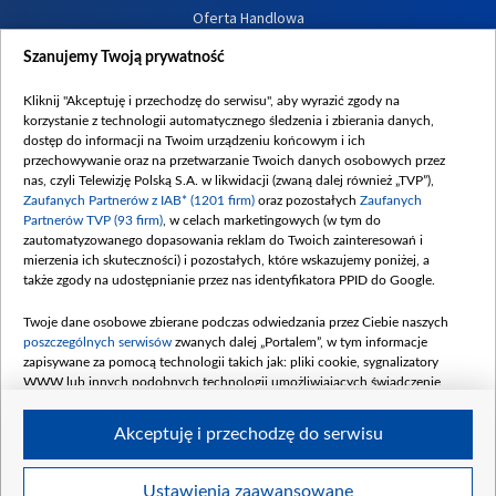
Oferta Handlowa
Dostępność
Szanujemy Twoją prywatność
Moje zgody
Kliknij "Akceptuję i przechodzę do serwisu", aby wyrazić zgody na
Procedura zgłoszeń wewnętrznych
korzystanie z technologii automatycznego śledzenia i zbierania danych,
dostęp do informacji na Twoim urządzeniu końcowym i ich
przechowywanie oraz na przetwarzanie Twoich danych osobowych przez
nas, czyli Telewizję Polską S.A. w likwidacji (zwaną dalej również „TVP”),
Zaufanych Partnerów z IAB* (1201 firm)
oraz pozostałych
Zaufanych
Partnerów TVP (93 firm)
, w celach marketingowych (w tym do
zautomatyzowanego dopasowania reklam do Twoich zainteresowań i
mierzenia ich skuteczności) i pozostałych, które wskazujemy poniżej, a
także zgody na udostępnianie przez nas identyfikatora PPID do Google.
Twoje dane osobowe zbierane podczas odwiedzania przez Ciebie naszych
poszczególnych serwisów
zwanych dalej „Portalem”, w tym informacje
zapisywane za pomocą technologii takich jak: pliki cookie, sygnalizatory
WWW lub innych podobnych technologii umożliwiających świadczenie
dopasowanych i bezpiecznych usług, personalizację treści oraz reklam,
udostępnianie funkcji mediów społecznościowych oraz analizowanie ruchu
Akceptuję i przechodzę do serwisu
w Internecie.
Twoje dane osobowe zbierane podczas odwiedzania przez Ciebie
Ustawienia zaawansowane