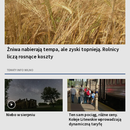
Żniwa nabierają tempa, ale zyski topnieją. Rolnicy
liczą rosnące koszty
TEMATY INFO WILNO
Niebo w sierpniu
Ten sam pociąg, różne ceny.
Koleje Litewskie wprowadzają
dynamiczną taryfę