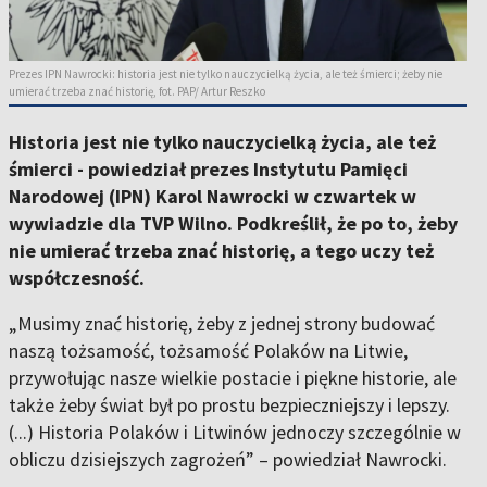
Prezes IPN Nawrocki: historia jest nie tylko nauczycielką życia, ale też śmierci; żeby nie
umierać trzeba znać historię, fot. PAP/ Artur Reszko
Historia jest nie tylko nauczycielką życia, ale też
śmierci - powiedział prezes Instytutu Pamięci
Narodowej (IPN) Karol Nawrocki w czwartek w
wywiadzie dla TVP Wilno. Podkreślił, że po to, żeby
nie umierać trzeba znać historię, a tego uczy też
współczesność.
„Musimy znać historię, żeby z jednej strony budować
naszą tożsamość, tożsamość Polaków na Litwie,
przywołując nasze wielkie postacie i piękne historie, ale
także żeby świat był po prostu bezpieczniejszy i lepszy.
(...) Historia Polaków i Litwinów jednoczy szczególnie w
obliczu dzisiejszych zagrożeń” – powiedział Nawrocki.