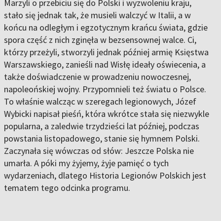
Marzyli o przebiciu się do Polski i wyzwoleniu kraju,
stało się jednak tak, że musieli walczyć w Italii, a w
końcu na odległym i egzotycznym krańcu świata, gdzie
spora część z nich zginęła w bezsensownej walce. Ci,
którzy przeżyli, stworzyli jednak później armię Księstwa
Warszawskiego, zanieśli nad Wisłę ideały oświecenia, a
także doświadczenie w prowadzeniu nowoczesnej,
napoleońskiej wojny. Przypomnieli też światu o Polsce.
To właśnie walcząc w szeregach legionowych, Józef
Wybicki napisał pieśń, która wkrótce stała się niezwykle
popularna, a zaledwie trzydzieści lat później, podczas
powstania listopadowego, stanie się hymnem Polski.
Zaczynała się wówczas od słów: Jeszcze Polska nie
umarła. A póki my żyjemy, żyje pamięć o tych
wydarzeniach, dlatego Historia Legionów Polskich jest
tematem tego odcinka programu.