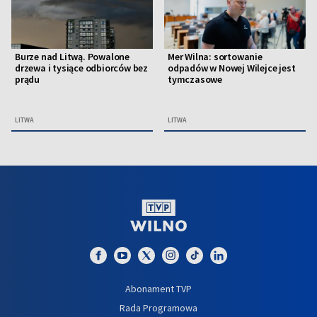
Burze nad Litwą. Powalone
Mer Wilna: sortowanie
drzewa i tysiące odbiorców bez
odpadów w Nowej Wilejce jest
prądu
tymczasowe
LITWA
LITWA
Abonament TVP
Rada Programowa