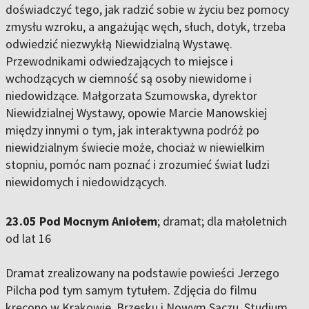
doświadczyć tego, jak radzić sobie w życiu bez pomocy
zmysłu wzroku, a angażując węch, słuch, dotyk, trzeba
odwiedzić niezwykłą Niewidzialną Wystawę.
Przewodnikami odwiedzających to miejsce i
wchodzących w ciemność są osoby niewidome i
niedowidzące. Małgorzata Szumowska, dyrektor
Niewidzialnej Wystawy, opowie Marcie Manowskiej
między innymi o tym, jak interaktywna podróż po
niewidzialnym świecie może, chociaż w niewielkim
stopniu, pomóc nam poznać i zrozumieć świat ludzi
niewidomych i niedowidzących.
23.05 Pod Mocnym Aniołem
; dramat; dla małoletnich
od lat 16
Dramat zrealizowany na podstawie powieści Jerzego
Pilcha pod tym samym tytułem. Zdjęcia do filmu
kręcono w Krakowie, Brzesku i Nowym Sączu. Studium