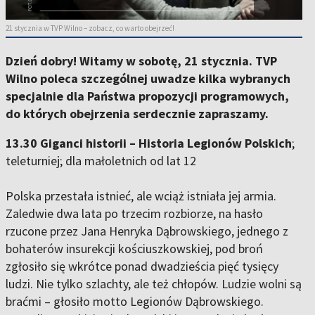
21 stycznia w TVP Wilno – zobacz, co warto obejrzeć!
Dzień dobry! Witamy w sobotę, 21 stycznia. TVP
Wilno poleca szczególnej uwadze kilka wybranych
specjalnie dla Państwa propozycji programowych,
do których obejrzenia serdecznie zapraszamy.
13.30 Giganci historii – Historia Legionów Polskich
;
teleturniej; dla małoletnich od lat 12
Polska przestała istnieć, ale wciąż istniała jej armia.
Zaledwie dwa lata po trzecim rozbiorze, na hasło
rzucone przez Jana Henryka Dąbrowskiego, jednego z
bohaterów insurekcji kościuszkowskiej, pod broń
zgłosiło się wkrótce ponad dwadzieścia pięć tysięcy
ludzi. Nie tylko szlachty, ale też chłopów. Ludzie wolni są
braćmi – głosiło motto Legionów Dąbrowskiego.