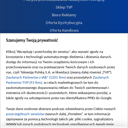
Sklep TVP
Biuro Reklamy
Oferta Dystrybucyjna
Oferta Handlowa
Dostępność
Szanujemy Twoją prywatność
Moje zgody
Kliknij "Akceptuję i przechodzę do serwisu", aby wyrazić zgody na
Procedura zgłoszeń wewnętrznych
korzystanie z technologii automatycznego śledzenia i zbierania danych,
dostęp do informacji na Twoim urządzeniu końcowym i ich
przechowywanie oraz na przetwarzanie Twoich danych osobowych przez
nas, czyli Telewizję Polską S.A. w likwidacji (zwaną dalej również „TVP”),
Zaufanych Partnerów z IAB* (1201 firm)
oraz pozostałych
Zaufanych
Partnerów TVP (93 firm)
, w celach marketingowych (w tym do
zautomatyzowanego dopasowania reklam do Twoich zainteresowań i
mierzenia ich skuteczności) i pozostałych, które wskazujemy poniżej, a
także zgody na udostępnianie przez nas identyfikatora PPID do Google.
Twoje dane osobowe zbierane podczas odwiedzania przez Ciebie naszych
poszczególnych serwisów
zwanych dalej „Portalem”, w tym informacje
zapisywane za pomocą technologii takich jak: pliki cookie, sygnalizatory
WWW lub innych podobnych technologii umożliwiających świadczenie