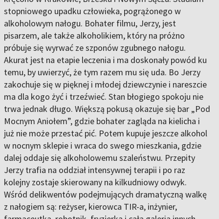
stopniowego upadku człowieka, pogrążonego w
alkoholowym nałogu. Bohater filmu, Jerzy, jest
pisarzem, ale także alkoholikiem, który na próżno
próbuje się wyrwać ze szponów zgubnego nałogu.
Akurat jest na etapie leczenia i ma doskonały powód ku
temu, by uwierzyć, że tym razem mu się uda. Bo Jerzy
zakochuje się w pięknej i młodej dziewczynie i nareszcie
ma dla kogo żyć i trzeźwieć. Stan błogiego spokoju nie
trwa jednak długo. Większą pokusą okazuje się bar „Pod
Mocnym Aniołem”, gdzie bohater zagląda na kielicha i
już nie może przestać pić. Potem kupuje jeszcze alkohol
w nocnym sklepie i wraca do swego mieszkania, gdzie
dalej oddaje się alkoholowemu szaleństwu. Przepity
Jerzy trafia na oddział intensywnej terapii i po raz
kolejny zostaje skierowany na kilkudniowy odwyk.
Wśród delikwentów podejmujących dramatyczną walkę
z nałogiem są: reżyser, kierowca TIR-a, inżynier,
farmaceutka, robotnik, fryzjerka i cała galeria innych