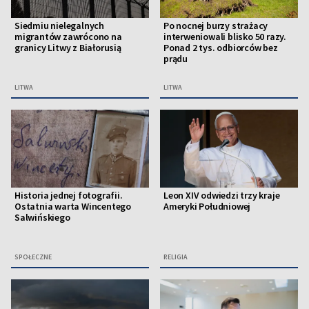
Siedmiu nielegalnych
Po nocnej burzy strażacy
migrantów zawrócono na
interweniowali blisko 50 razy.
granicy Litwy z Białorusią
Ponad 2 tys. odbiorców bez
prądu
LITWA
LITWA
Historia jednej fotografii.
Leon XIV odwiedzi trzy kraje
Ostatnia warta Wincentego
Ameryki Południowej
Salwińskiego
SPOŁECZNE
RELIGIA