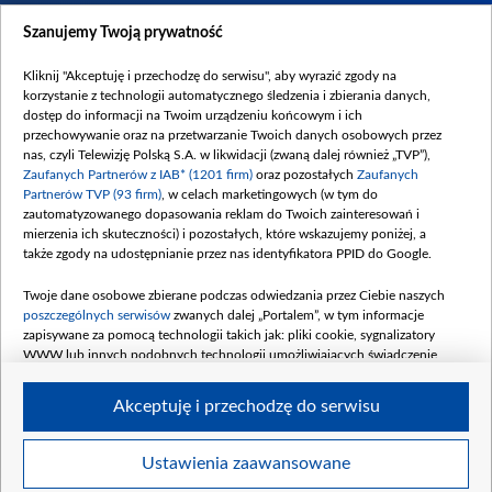
Dostępność
Szanujemy Twoją prywatność
Moje zgody
Kliknij "Akceptuję i przechodzę do serwisu", aby wyrazić zgody na
Procedura zgłoszeń wewnętrznych
korzystanie z technologii automatycznego śledzenia i zbierania danych,
dostęp do informacji na Twoim urządzeniu końcowym i ich
przechowywanie oraz na przetwarzanie Twoich danych osobowych przez
nas, czyli Telewizję Polską S.A. w likwidacji (zwaną dalej również „TVP”),
Zaufanych Partnerów z IAB* (1201 firm)
oraz pozostałych
Zaufanych
Partnerów TVP (93 firm)
, w celach marketingowych (w tym do
zautomatyzowanego dopasowania reklam do Twoich zainteresowań i
mierzenia ich skuteczności) i pozostałych, które wskazujemy poniżej, a
także zgody na udostępnianie przez nas identyfikatora PPID do Google.
Twoje dane osobowe zbierane podczas odwiedzania przez Ciebie naszych
poszczególnych serwisów
zwanych dalej „Portalem”, w tym informacje
zapisywane za pomocą technologii takich jak: pliki cookie, sygnalizatory
WWW lub innych podobnych technologii umożliwiających świadczenie
dopasowanych i bezpiecznych usług, personalizację treści oraz reklam,
udostępnianie funkcji mediów społecznościowych oraz analizowanie ruchu
Akceptuję i przechodzę do serwisu
w Internecie.
Twoje dane osobowe zbierane podczas odwiedzania przez Ciebie
Ustawienia zaawansowane
poszczególnych serwisów
na Portalu, takie jak adresy IP, identyfikatory