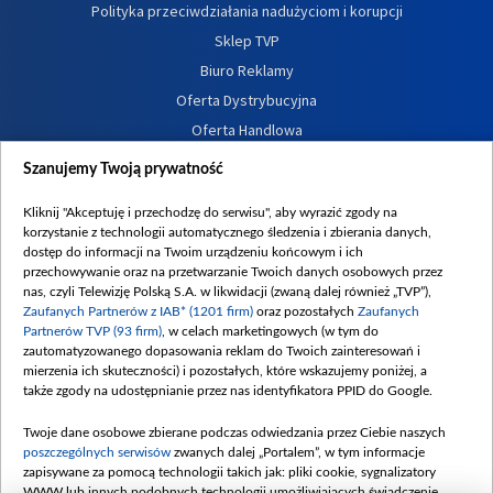
Polityka przeciwdziałania nadużyciom i korupcji
Sklep TVP
Biuro Reklamy
Oferta Dystrybucyjna
Oferta Handlowa
Dostępność
Szanujemy Twoją prywatność
Moje zgody
Kliknij "Akceptuję i przechodzę do serwisu", aby wyrazić zgody na
Procedura zgłoszeń wewnętrznych
korzystanie z technologii automatycznego śledzenia i zbierania danych,
dostęp do informacji na Twoim urządzeniu końcowym i ich
przechowywanie oraz na przetwarzanie Twoich danych osobowych przez
nas, czyli Telewizję Polską S.A. w likwidacji (zwaną dalej również „TVP”),
Zaufanych Partnerów z IAB* (1201 firm)
oraz pozostałych
Zaufanych
Partnerów TVP (93 firm)
, w celach marketingowych (w tym do
zautomatyzowanego dopasowania reklam do Twoich zainteresowań i
mierzenia ich skuteczności) i pozostałych, które wskazujemy poniżej, a
także zgody na udostępnianie przez nas identyfikatora PPID do Google.
Twoje dane osobowe zbierane podczas odwiedzania przez Ciebie naszych
poszczególnych serwisów
zwanych dalej „Portalem”, w tym informacje
zapisywane za pomocą technologii takich jak: pliki cookie, sygnalizatory
WWW lub innych podobnych technologii umożliwiających świadczenie