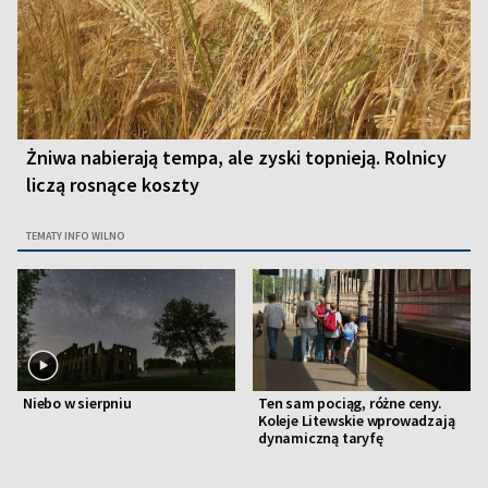
Żniwa nabierają tempa, ale zyski topnieją. Rolnicy
liczą rosnące koszty
TEMATY INFO WILNO
Niebo w sierpniu
Ten sam pociąg, różne ceny.
Koleje Litewskie wprowadzają
dynamiczną taryfę