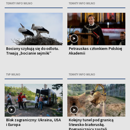
TEMATY INFO WILNO
TEMATY INFO WILNO
Bociany szykują się do odlotu.
Petrauskas członkiem Polskiej
Trwają „bocianie sejmiki”
Akademii
TVP WILNO
TEMATY INFO WILNO
Blok zagraniczny: Ukraina, USA
Kolejny tunel pod granicą
i Europa
litewsko-białoruską.
Pogranicznicy zostali