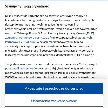
Dostępność
Szanujemy Twoją prywatność
Moje zgody
Kliknij "Akceptuję i przechodzę do serwisu", aby wyrazić zgody na
Procedura zgłoszeń wewnętrznych
korzystanie z technologii automatycznego śledzenia i zbierania danych,
dostęp do informacji na Twoim urządzeniu końcowym i ich
przechowywanie oraz na przetwarzanie Twoich danych osobowych przez
nas, czyli Telewizję Polską S.A. w likwidacji (zwaną dalej również „TVP”),
Zaufanych Partnerów z IAB* (1201 firm)
oraz pozostałych
Zaufanych
Partnerów TVP (93 firm)
, w celach marketingowych (w tym do
zautomatyzowanego dopasowania reklam do Twoich zainteresowań i
mierzenia ich skuteczności) i pozostałych, które wskazujemy poniżej, a
także zgody na udostępnianie przez nas identyfikatora PPID do Google.
Twoje dane osobowe zbierane podczas odwiedzania przez Ciebie naszych
poszczególnych serwisów
zwanych dalej „Portalem”, w tym informacje
zapisywane za pomocą technologii takich jak: pliki cookie, sygnalizatory
WWW lub innych podobnych technologii umożliwiających świadczenie
dopasowanych i bezpiecznych usług, personalizację treści oraz reklam,
udostępnianie funkcji mediów społecznościowych oraz analizowanie ruchu
Akceptuję i przechodzę do serwisu
w Internecie.
Twoje dane osobowe zbierane podczas odwiedzania przez Ciebie
Ustawienia zaawansowane
poszczególnych serwisów
na Portalu, takie jak adresy IP, identyfikatory
©2026 Telewizja Polska S. A. w likwidacji