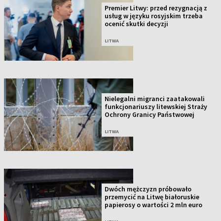
Premier Litwy: przed rezygnacją z
usług w języku rosyjskim trzeba
ocenić skutki decyzji
LITWA
Nielegalni migranci zaatakowali
funkcjonariuszy litewskiej Straży
Ochrony Granicy Państwowej
LITWA
Dwóch mężczyzn próbowało
przemycić na Litwę białoruskie
papierosy o wartości 2 mln euro