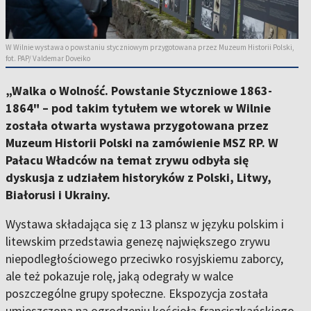
W Wilnie wystawa o powstaniu styczniowym przygotowana przez Muzeum Historii Polski,
fot. PAP/ Valdemar Doveiko
„Walka o Wolność. Powstanie Styczniowe 1863-
1864" – pod takim tytułem we wtorek w Wilnie
została otwarta wystawa przygotowana przez
Muzeum Historii Polski na zamówienie MSZ RP. W
Pałacu Władców na temat zrywu odbyła się
dyskusja z udziałem historyków z Polski, Litwy,
Białorusi i Ukrainy.
Wystawa składająca się z 13 plansz w języku polskim i
litewskim przedstawia genezę największego zrywu
niepodległościowego przeciwko rosyjskiemu zaborcy,
ale też pokazuje rolę, jaką odegrały w walce
poszczególne grupy społeczne. Ekspozycja została
umieszczona na ogrodzeniu kościoła franciszkańskiego