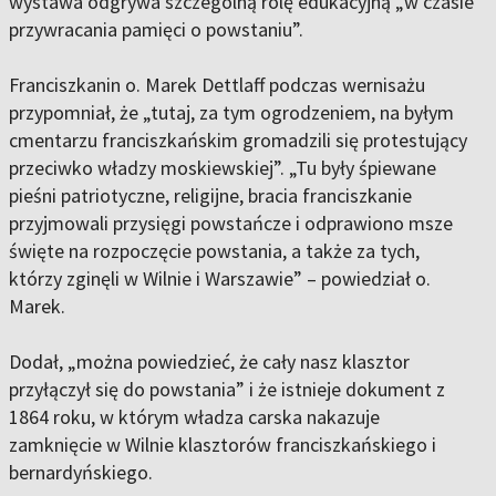
wystawa odgrywa szczególną rolę edukacyjną „w czasie
przywracania pamięci o powstaniu”.
Franciszkanin o. Marek Dettlaff podczas wernisażu
przypomniał, że „tutaj, za tym ogrodzeniem, na byłym
cmentarzu franciszkańskim gromadzili się protestujący
przeciwko władzy moskiewskiej”. „Tu były śpiewane
pieśni patriotyczne, religijne, bracia franciszkanie
przyjmowali przysięgi powstańcze i odprawiono msze
święte na rozpoczęcie powstania, a także za tych,
którzy zginęli w Wilnie i Warszawie” – powiedział o.
Marek.
Dodał, „można powiedzieć, że cały nasz klasztor
przyłączył się do powstania” i że istnieje dokument z
1864 roku, w którym władza carska nakazuje
zamknięcie w Wilnie klasztorów franciszkańskiego i
bernardyńskiego.