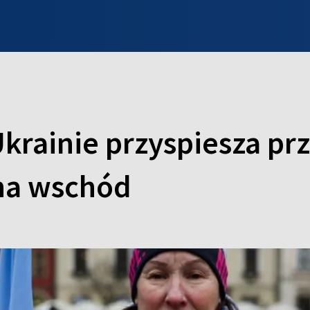
INFO WILNO
WILNO NA DZIEŃ DOBRY
PROGRAMY
ZGŁOŚ
krainie przyspiesza pr
 na wschód