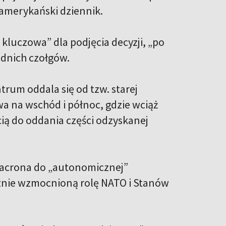
ł amerykański dziennik.
kluczowa” dla podjęcia decyzji, „po
odnich czołgów.
trum oddala się od tzw. starej
uwa na wschód i północ, gdzie wciąż
ią do oddania części odzyskanej
Macrona do „autonomicznej”
cznie wzmocnioną rolę NATO i Stanów