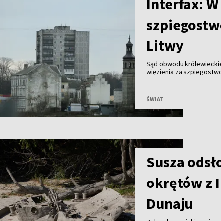
Interfax: W
szpiegostw
Litwy
Sąd obwodu królewieckieg
więzienia za szpiegostw
informacyjna „Interfax”.
ŚWIAT
Susza odsł
okrętów z I
Dunaju