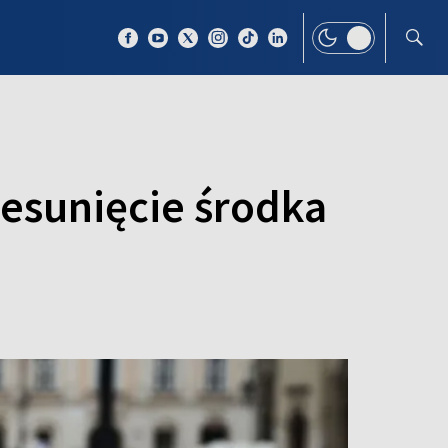
 TEMAT
WIĘCEJ
zesunięcie środka