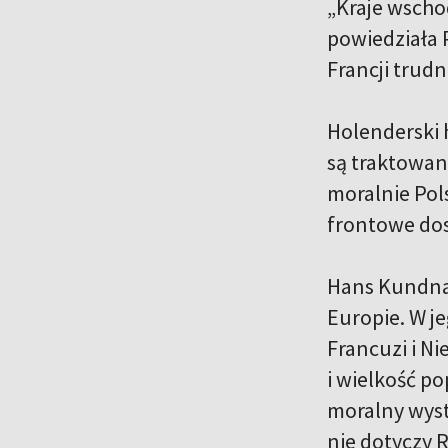
„Kraje wscho
powiedziała 
Francji trud
Holenderski 
są traktowan
moralnie Pol
frontowe dos
Hans Kundna
Europie. W je
Francuzi i Ni
i wielkość po
moralny wyst
nie dotyczy R