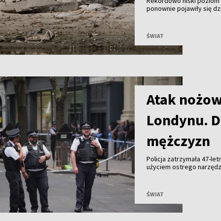
Rekordowo niski poziom w
ponownie pojawiły się dz
pod koniec II wojny świat
funkcjonowaniu elektrown
ŚWIAT
Atak nożow
Londynu. D
mężczyzn
Policja zatrzymała 47-le
użyciem ostrego narzędz
mężczyzn trafiło do szpit
ŚWIAT