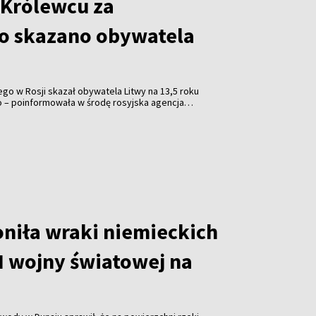
 Królewcu za
o skazano obywatela
o w Rosji skazał obywatela Litwy na 13,5 roku
o – poinformowała w środę rosyjska agencja
oniła wraki niemieckich
I wojny światowej na