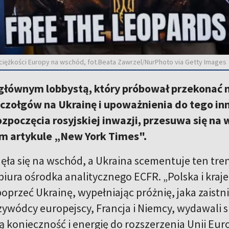
 ciężkości Europy na wschód, fot.Beata Zawrzel/NurPhoto via Getty Images
 głównym lobbystą, który próbował przekonać n
czołgów na Ukrainę i upoważnienia do tego inn
ozpoczęcia rosyjskiej inwazji, przesuwa się na
 artykule „New York Times".
nęła się na wschód, a Ukraina scementuje ten tr
 biura ośrodka analitycznego ECFR. „Polska i kra
oprzeć Ukrainę, wypełniając próżnię, jaka zaistn
zywódcy europejscy, Francja i Niemcy, wydawali s
 konieczność i energię do rozszerzenia Unii Euro