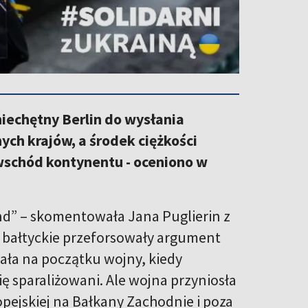
iechętny Berlin do wysłania
ych krajów, a środek ciężkości
 wschód kontynentu - oceniono w
end” – skomentowała Jana Puglierin z
je bałtyckie przeforsowały argument
iała na początku wojny, kiedy
ię sparaliżowani. Ale wojna przyniosła
pejskiej na Bałkany Zachodnie i poza