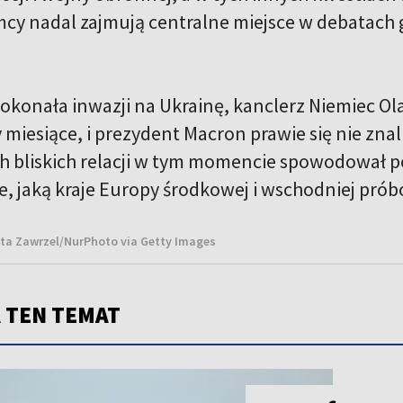
emcy nadal zajmują centralne miejsce w debatac
dokonała inwazji na Ukrainę, kanclerz Niemiec Ol
y miesiące, i prezydent Macron prawie się nie zna
 bliskich relacji w tym momencie spowodował p
, jaką kraje Europy środkowej i wschodniej prób
ata Zawrzel/NurPhoto via Getty Images
 TEN TEMAT