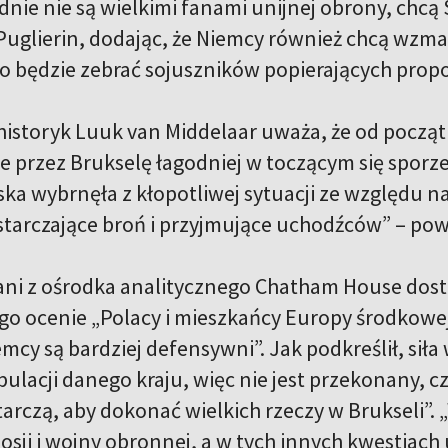
dnie nie są wielkimi fanami unijnej obrony, chc
Puglierin, dodając, że Niemcy również chcą wzmac
no będzie zebrać sojuszników popierających pro
historyk Luuk van Middelaar uważa, że od począt
e przez Brukselę łagodniej w toczącym się sporze
ska wybrnęła z kłopotliwej sytuacji ze względu n
tarczające broń i przyjmujące uchodźców” – pow
ni z ośrodka analitycznego Chatham House dost
go ocenie „Polacy i mieszkańcy Europy środkowej 
emcy są bardziej defensywni”. Jak podkreślił, sił
pulacji danego kraju, więc nie jest przekonany, 
arczą, aby dokonać wielkich rzeczy w Brukseli”. 
osji i wojny obronnej, a w tych innych kwestiach u