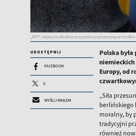
„NYT": wojna na Ukrainie przyspiesza przesunięcie środka
Polska była
UDOSTĘPNIJ
niemieckich 
FACEBOOK
Europy, od r
czwartkowym
X
„Siła przesu
WYŚLIJ MAILEM
berlińskiego
moralny, by p
tradycyjni pr
również nową