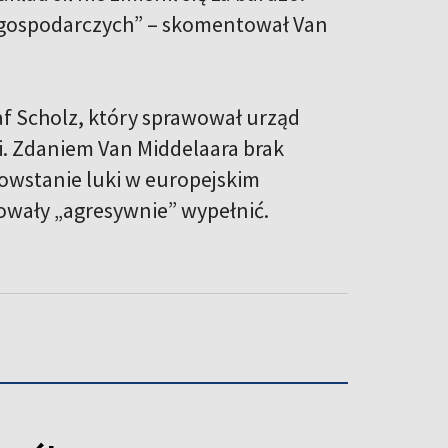
h gospodarczych” – skomentował Van
af Scholz, który sprawował urząd
li. Zdaniem Van Middelaara brak
owstanie luki w europejskim
owały „agresywnie” wypełnić.