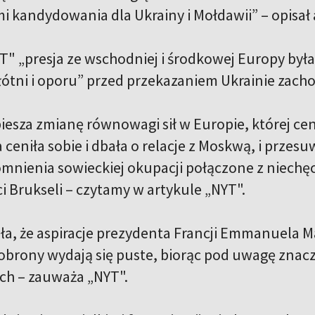
ami kandydowania dla Ukrainy i Mołdawii” – opisa
T" „presja ze wschodniej i środkowej Europy była 
łótni i oporu” przed przekazaniem Ukrainie zach
iesza zmianę równowagi sił w Europie, której cen
 ceniła sobie i dbała o relacje z Moskwą, i przes
mnienia sowieckiej okupacji połączone z niechęc
 Brukseli – czytamy w artykule „NYT".
ła, że aspiracje prezydenta Francji Emmanuela 
 obrony wydają się puste, biorąc pod uwagę zna
ch – zauważa „NYT".