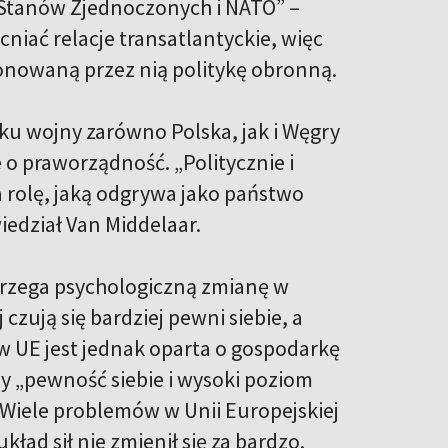
ą Stanów Zjednoczonych i NATO” –
niać relacje transatlantyckie, więc
ponowaną przez nią politykę obronną.
ku wojny zarówno Polska, jak i Węgry
 o praworządność. „Politycznie i
a rolę, jaką odgrywa jako państwo
iedział Van Middelaar.
rzega psychologiczną zmianę w
czują się bardziej pewni siebie, a
a w UE jest jednak oparta o gospodarkę
czy „pewność siebie i wysoki poziom
„Wiele problemów w Unii Europejskiej
kład sił nie zmienił się za bardzo.