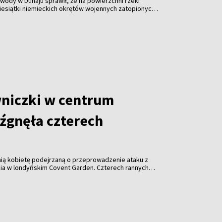
ody w Dunaju sprawił, że na powierzchni rzeki
iesiątki niemieckich okrętów wojennych zatopionych
owej. Susza utrudnia także żeglugę i zagraża
i w Europie Środkowej i Wschodniej.
niczki w centrum
źgnęła czterech
tnią kobietę podejrzaną o przeprowadzenie ataku z
ia w londyńskim Covent Garden. Czterech rannych
ala.