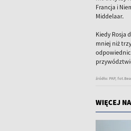
Francja i Ni
Middelaar.
Kiedy Rosja 
mniej niż trz
odpowiednich
przywództwie
źródło:
PAP, fot.Be
WIĘCEJ NA