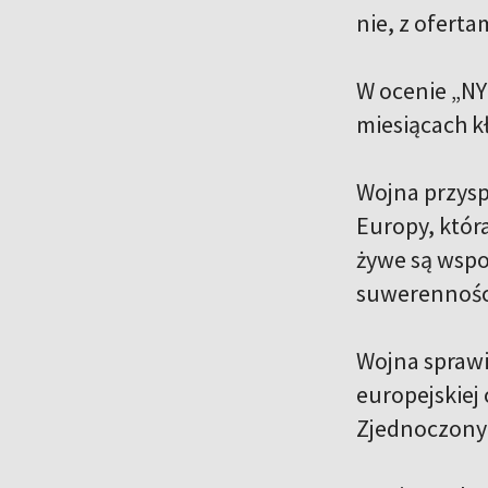
nie, z ofert
W ocenie „NY
miesiącach k
Wojna przysp
Europy, która
żywe są wspo
suwerenności
Wojna sprawi
europejskiej
Zjednoczony