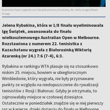
Australian Open: pogromczyni Świątek pierwszą finalistką, fot. Getty Images/Robert
Prange
Jelena Rybakina, która w 1/8 finału wyeliminowała
Igę Świątek, awansowała do finału
wielkoszlemowego Australian Open w Melbourne.
Rozstawiona z numerem 22. tenisistka z
Kazachstanu wygrała z Białorusinką Wiktorią
Azarenką (nr 24.) 7:6 (7-4), 6:3.
Rybakina w rankingu WTA plasuje się na stosunkowo
niskim 25. miejscu, bowiem w ubiegłorocznym
Wimbledonie, który wygrała, nie były przyznawane
punkty ze względu na niedopuszczenie do rywalizacji
tenisistów z Rosji i Białorusi. Gdyby je otrzymała, to
zajmowałaby miejsce w czołowej dziesiątce.
Ostatecznie w poniedziałek znajdzie się w niej pierwszy
raz w karierze, dzięki dotarciu do finału w Melbourne.