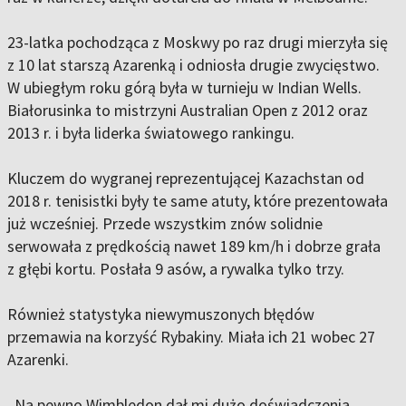
23-latka pochodząca z Moskwy po raz drugi mierzyła się
z 10 lat starszą Azarenką i odniosła drugie zwycięstwo.
W ubiegłym roku górą była w turnieju w Indian Wells.
Białorusinka to mistrzyni Australian Open z 2012 oraz
2013 r. i była liderka światowego rankingu.
Kluczem do wygranej reprezentującej Kazachstan od
2018 r. tenisistki były te same atuty, które prezentowała
już wcześniej. Przede wszystkim znów solidnie
serwowała z prędkością nawet 189 km/h i dobrze grała
z głębi kortu. Posłała 9 asów, a rywalka tylko trzy.
Również statystyka niewymuszonych błędów
przemawia na korzyść Rybakiny. Miała ich 21 wobec 27
Azarenki.
„Na pewno Wimbledon dał mi dużo doświadczenia.