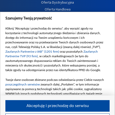
Oferta Dystrybucyjna
Oferta Handlowa
Dostępność
Szanujemy Twoją prywatność
Moje zgody
Kliknij "Akceptuję i przechodzę do serwisu", aby wyrazić zgody na
Procedura zgłoszeń wewnętrznych
korzystanie z technologii automatycznego śledzenia i zbierania danych,
dostęp do informacji na Twoim urządzeniu końcowym i ich
przechowywanie oraz na przetwarzanie Twoich danych osobowych przez
nas, czyli Telewizję Polską S.A. w likwidacji (zwaną dalej również „TVP”),
Zaufanych Partnerów z IAB* (1201 firm)
oraz pozostałych
Zaufanych
Partnerów TVP (93 firm)
, w celach marketingowych (w tym do
zautomatyzowanego dopasowania reklam do Twoich zainteresowań i
mierzenia ich skuteczności) i pozostałych, które wskazujemy poniżej, a
także zgody na udostępnianie przez nas identyfikatora PPID do Google.
Twoje dane osobowe zbierane podczas odwiedzania przez Ciebie naszych
poszczególnych serwisów
zwanych dalej „Portalem”, w tym informacje
zapisywane za pomocą technologii takich jak: pliki cookie, sygnalizatory
WWW lub innych podobnych technologii umożliwiających świadczenie
dopasowanych i bezpiecznych usług, personalizację treści oraz reklam,
udostępnianie funkcji mediów społecznościowych oraz analizowanie ruchu
Akceptuję i przechodzę do serwisu
w Internecie.