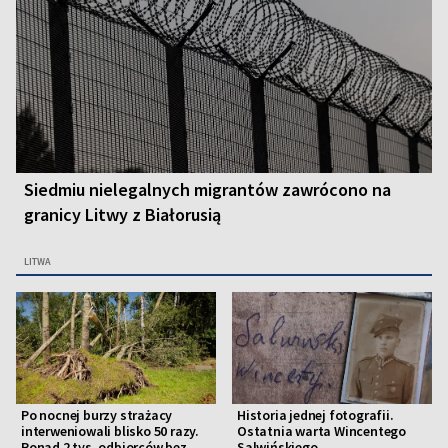
Siedmiu nielegalnych migrantów zawrócono na
granicy Litwy z Białorusią
LITWA
Po nocnej burzy strażacy
Historia jednej fotografii.
interweniowali blisko 50 razy.
Ostatnia warta Wincentego
Ponad 2 tys. odbiorców bez
Salwińskiego