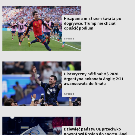
Hiszpania mistrzem świata po
dogrywce. Trump nie chciał
opuścić podium
SPORT
Historyczny półfinał MŚ 2026.
Argentyna pokonała Anglię 2:1 i
awansowała do finału
SPORT
Dziewięć państw UE przeciwko
powrotowi Rosjan do sportu. Apel