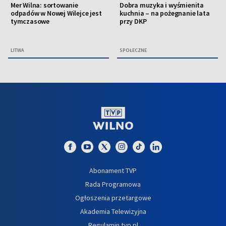
Mer Wilna: sortowanie
Dobra muzyka i wyśmienita
odpadów w Nowej Wilejce jest
kuchnia – na pożegnanie lata
tymczasowe
przy DKP
LITWA
SPOŁECZNE
Abonament TVP
Rada Programowa
Ogłoszenia przetargowe
Akademia Telewizyjna
Regulamin tvp.pl