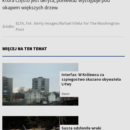
która często jest ukryta, ponieważ występuje pod
okapem większych drzew.
ELTA, fot. Getty Images/Rafael Vilela for The Washington
źródło:
Post
WIĘCEJ NA TEN TEMAT
Interfax: W Królewcu za
szpiegostwo skazano obywatela
Litwy
ŚWIAT
Susza odsłoniła wraki