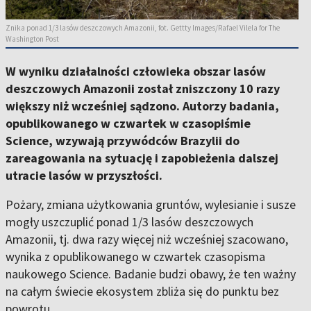
Znika ponad 1/3 lasów deszczowych Amazonii, fot. Gettty Images/Rafael Vilela for The
Washington Post
W wyniku działalności człowieka obszar lasów
deszczowych Amazonii został zniszczony 10 razy
większy niż wcześniej sądzono. Autorzy badania,
opublikowanego w czwartek w czasopiśmie
Science, wzywają przywódców Brazylii do
zareagowania na sytuację i zapobieżenia dalszej
utracie lasów w przyszłości.
Pożary, zmiana użytkowania gruntów, wylesianie i susze
mogły uszczuplić ponad 1/3 lasów deszczowych
Amazonii, tj. dwa razy więcej niż wcześniej szacowano,
wynika z opublikowanego w czwartek czasopisma
naukowego Science. Badanie budzi obawy, że ten ważny
na całym świecie ekosystem zbliża się do punktu bez
powrotu.