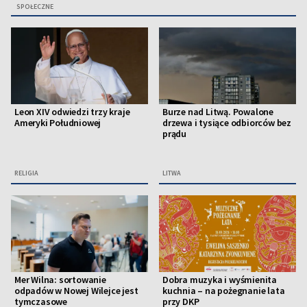
SPOŁECZNE
Leon XIV odwiedzi trzy kraje
Burze nad Litwą. Powalone
Ameryki Południowej
drzewa i tysiące odbiorców bez
prądu
RELIGIA
LITWA
Mer Wilna: sortowanie
Dobra muzyka i wyśmienita
odpadów w Nowej Wilejce jest
kuchnia – na pożegnanie lata
tymczasowe
przy DKP