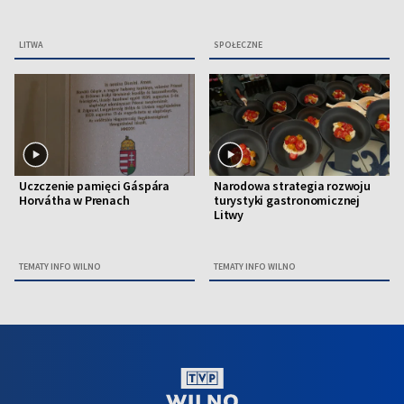
LITWA
SPOŁECZNE
Uczczenie pamięci Gáspára
Narodowa strategia rozwoju
Horvátha w Prenach
turystyki gastronomicznej
Litwy
TEMATY INFO WILNO
TEMATY INFO WILNO