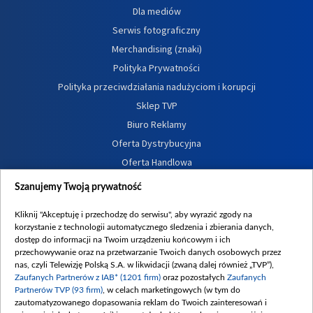
Dla mediów
Serwis fotograficzny
Merchandising (znaki)
Polityka Prywatności
Polityka przeciwdziałania nadużyciom i korupcji
Sklep TVP
Biuro Reklamy
Oferta Dystrybucyjna
Oferta Handlowa
Dostępność
Szanujemy Twoją prywatność
Moje zgody
Kliknij "Akceptuję i przechodzę do serwisu", aby wyrazić zgody na
Procedura zgłoszeń wewnętrznych
korzystanie z technologii automatycznego śledzenia i zbierania danych,
dostęp do informacji na Twoim urządzeniu końcowym i ich
przechowywanie oraz na przetwarzanie Twoich danych osobowych przez
nas, czyli Telewizję Polską S.A. w likwidacji (zwaną dalej również „TVP”),
Zaufanych Partnerów z IAB* (1201 firm)
oraz pozostałych
Zaufanych
Partnerów TVP (93 firm)
, w celach marketingowych (w tym do
zautomatyzowanego dopasowania reklam do Twoich zainteresowań i