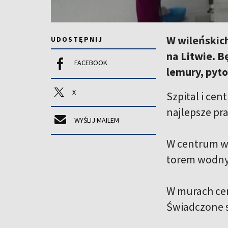
W wileńskic
UDOSTĘPNIJ
na Litwie. B
FACEBOOK
lemury, pyto
X
Szpital i cen
najlepsze pra
WYŚLIJ MAILEM
W centrum we
torem wodn
W murach cen
Świadczone s