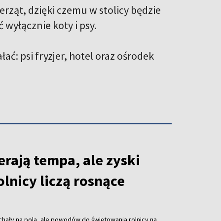
rząt, dzięki czemu w stolicy będzie
wyłącznie koty i psy.
ć: psi fryzjer, hotel oraz ośrodek
rają tempa, ale zyski
olnicy liczą rosnące
hały na pola, ale powodów do świętowania rolnicy na