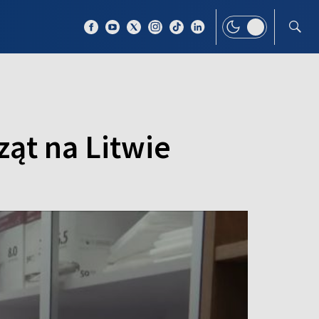
 TEMAT
WIĘCEJ
ąt na Litwie