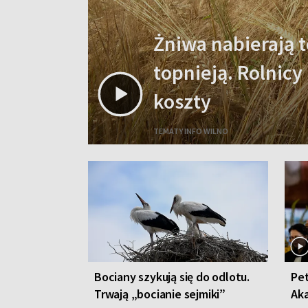
Żniwa nabierają t
topnieją. Rolnicy
koszty
TEMATY INFO WILNO
Bociany szykują się do odlotu.
Pet
Trwają „bocianie sejmiki”
Ak