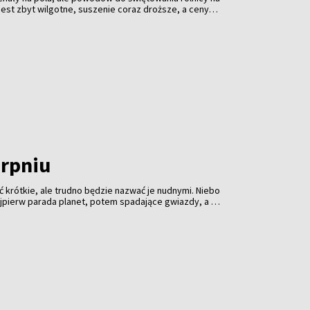
o jest zbyt wilgotne, suszenie coraz droższe, a ceny
roczne żniwa dopiero nabierają tempa, ale kalkulatory
cują na pełnych obrotach. I pokazują, że zboże
koniecznie.
erpniu
 krótkie, ale trudno będzie nazwać je nudnymi. Niebo
jpierw parada planet, potem spadające gwiazdy, a na
nie słońca. Profesjonalny sprzęt może pomóc, ale
 ciemność i cierpliwość.