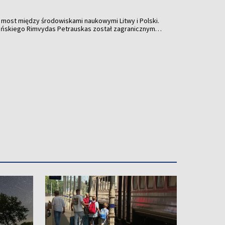
ny most między środowiskami naukowymi Litwy i Polski.
eńskiego Rimvydas Petrauskas został zagranicznym
mii Umiejętności.