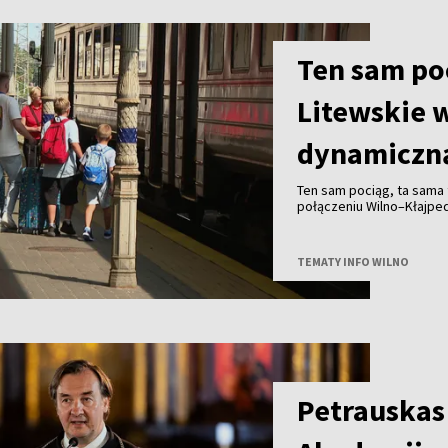
Ten sam poc
Litewskie 
dynamiczną
Ten sam pociąg, ta sama t
połączeniu Wilno–Kłajpe
bilet wcześniej, zapłaci m
spontaniczność może zapł
TEMATY INFO WILNO
Petrauskas