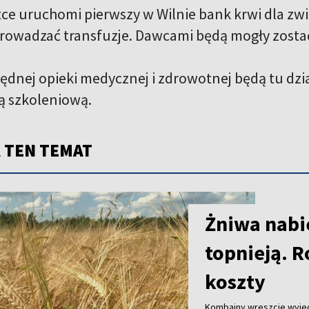
tce uruchomi pierwszy w Wilnie bank krwi dla zwie
owadzać transfuzje. Dawcami będą mogły zostać 
dnej opieki medycznej i zdrowotnej będą tu działa
lą szkoleniową.
 TEN TEMAT
Żniwa nabie
topnieją. R
koszty
Kombajny wreszcie wyjec