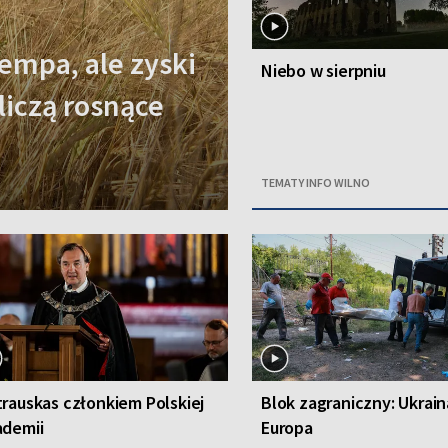
empa, ale zyski
Niebo w sierpniu
 liczą rosnące
TEMATY INFO WILNO
rauskas członkiem Polskiej
Blok zagraniczny: Ukrain
ademii
Europa