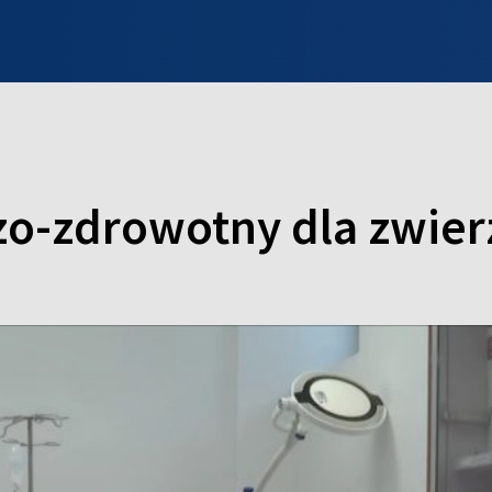
INFO WILNO
WILNO NA DZIEŃ DOBRY
PROGRAMY
ZGŁOŚ
o-zdrowotny dla zwierz