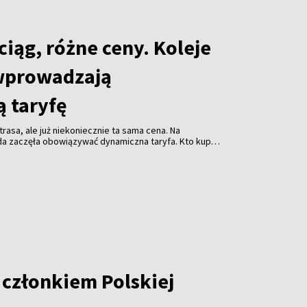
iąg, różne ceny. Koleje
wprowadzają
 taryfę
rasa, ale już niekoniecznie ta sama cena. Na
da zaczęła obowiązywać dynamiczna taryfa. Kto kupi
niej. Kto zostawi decyzję na ostatnią chwilę - za
acić więcej.
 członkiem Polskiej