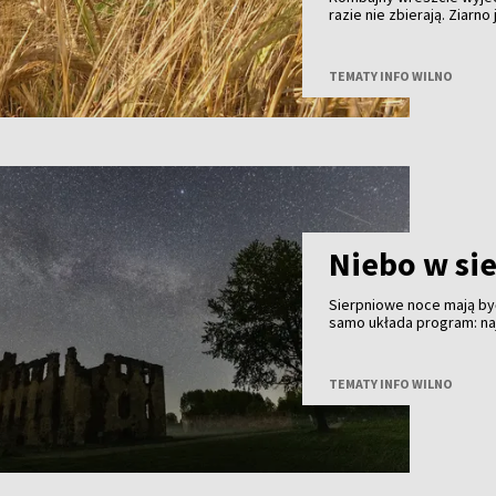
razie nie zbierają. Ziarn
skupu coraz niższe. Tego
w gospodarstwach już pra
można zebrać. Zysk - nie
TEMATY INFO WILNO
Niebo w si
Sierpniowe noce mają być
samo układa program: na
finał - częściowe zaćmie
znacznie ważniejsze będą
TEMATY INFO WILNO