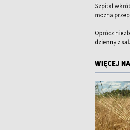
Szpital wkró
można przepr
Oprócz niezbę
dzienny z sa
WIĘCEJ NA