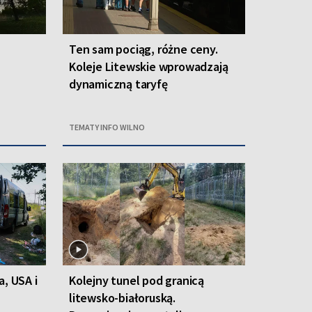
Ten sam pociąg, różne ceny.
Koleje Litewskie wprowadzają
dynamiczną taryfę
TEMATY INFO WILNO
a, USA i
Kolejny tunel pod granicą
litewsko-białoruską.