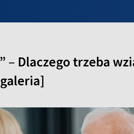
INFO WILNO
WILNO NA DZIEŃ DOBRY
PROGRAMY
ZGŁOŚ
 – Dlaczego trzeba wzi
galeria]