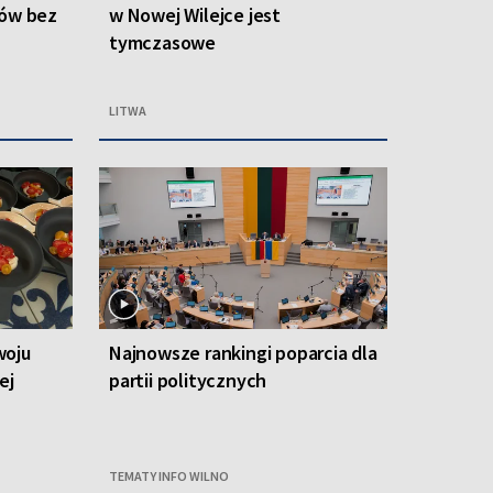
ców bez
w Nowej Wilejce jest
tymczasowe
LITWA
woju
Najnowsze rankingi poparcia dla
ej
partii politycznych
TEMATY INFO WILNO