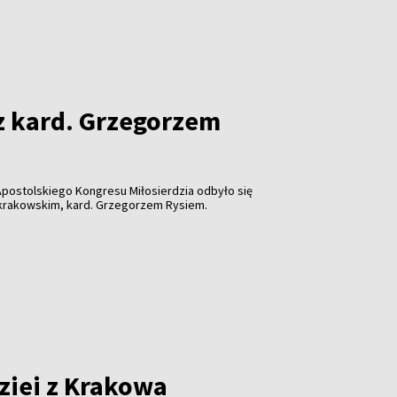
ze większe zbrodnie. „Jest tylko jeden sposób, by to
badacz.
z kard. Grzegorzem
postolskiego Kongresu Miłosierdzia odbyło się
 krakowskim, kard. Grzegorzem Rysiem.
iei z Krakowa