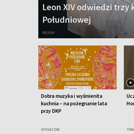
Leon XIV odwiedzi trzy 
Południowej
RELIGIA
Dobra muzyka i wyśmienita
Ucz
kuchnia – na pożegnanie lata
Ho
przy DKP
SPOŁECZNE
TEM