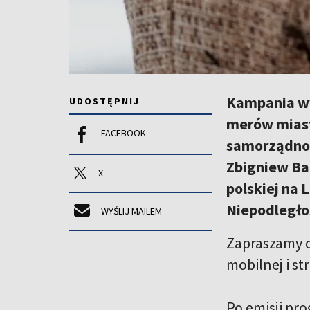
Kampania wy
UDOSTĘPNIJ
merów miast
FACEBOOK
samorządność
Zbigniew Bal
X
polskiej na 
Niepodległoś
WYŚLIJ MAILEM
Zapraszamy do
mobilnej i st
Po emisji pr