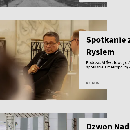
przedstawione jako jeszc
zatrzymać” – podkreśla 
Spotkanie 
Rysiem
Podczas VI Światowego A
spotkanie z metropolitą
RELIGIA
Dzwon Nadz