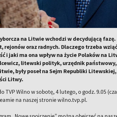
borcza na Litwie wchodzi w decydującą fazę.
, rejonów oraz radnych. Dlaczego trzeba wziąć
 i jaki ma ona wpływ na życie Polaków na Lit
cewicz, litewski polityk, urzędnik państwowy,
Litwie, były poseł na Sejm Republiki Litewskie
ci Litwy.
 TVP Wilno w sobotę, 4 lutego, o godz. 9.05 (cza
reamie na naszej stronie wilno.tvp.pl.
ogram „Nowe spojrzenie” można obejrzeć na nasze