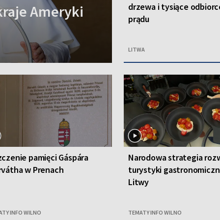
drzewa i tysiące odbior
kraje Ameryki
prądu
LITWA
czenie pamięci Gáspára
Narodowa strategia roz
rvátha w Prenach
turystyki gastronomiczn
Litwy
ATY INFO WILNO
TEMATY INFO WILNO