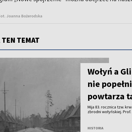
fot. Joanna Bożerodska
 TEN TEMAT
Wołyń a Gli
nie popełni
powtarza t
Mija 83. rocznica tzw. k
zbrodni wołyńskiej. Prof.
podobnego procesu pojedn
Rosja będzie nadal wyko
celów propagandowych. 
HISTORIA
polskie akcje odwetowe, 