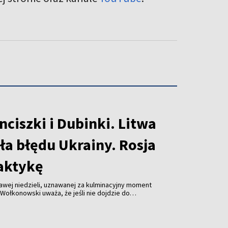
nciszki i Dubinki. Litwa
ła błędu Ukrainy. Rosja
aktykę
rwawej niedzieli, uznawanej za kulminacyjny moment
 Wołkonowski uważa, że jeśli nie dojdzie do
ania, jaki objął zbrodnie w Glinciszkach i Dubinkach,
rzystywać zbrodnie ukraińskich nacjonalistów do
Jak zaznacza, później będzie eksponować także
które w ukraińskiej narracji mogą zostać