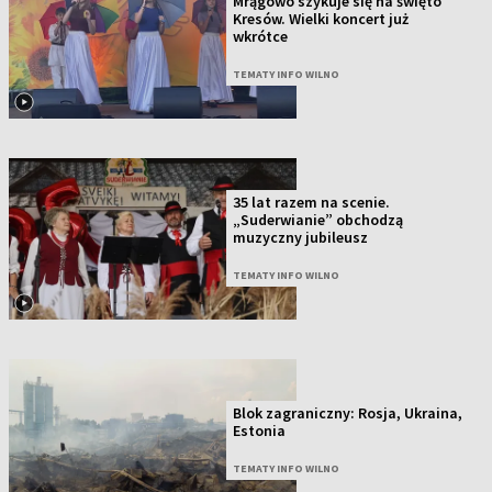
Mrągowo szykuje się na święto
Kresów. Wielki koncert już
wkrótce
TEMATY INFO WILNO
35 lat razem na scenie.
„Suderwianie” obchodzą
muzyczny jubileusz
TEMATY INFO WILNO
Blok zagraniczny: Rosja, Ukraina,
Estonia
TEMATY INFO WILNO