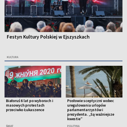
Festyn Kultury Polskiej w Ejszyszkach
KULTURA
Białoruś 6 lat po wyborach i
Posłowie sceptyczni wobec
masowych protestach
uregulowania urlopów
przeciwko Łukaszence
parlamentarzystów i
prezydenta. „Są ważniejsze
kwestie”
ŚWIAT
POLITYKA