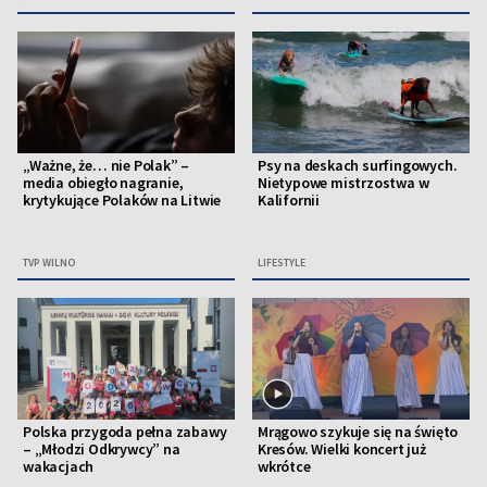
„Ważne, że… nie Polak” –
Psy na deskach surfingowych.
media obiegło nagranie,
Nietypowe mistrzostwa w
krytykujące Polaków na Litwie
Kalifornii
TVP WILNO
LIFESTYLE
Polska przygoda pełna zabawy
Mrągowo szykuje się na święto
– „Młodzi Odkrywcy” na
Kresów. Wielki koncert już
wakacjach
wkrótce