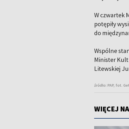
W czwartek M
potępiły wys
do międzyn
Wspólne stan
Minister Kult
Litewskiej Ju
źródło:
PAP, fot. G
WIĘCEJ NA