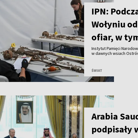
IPN: Podcz
Wołyniu od
ofiar, w ty
Instytut Pamięci Narodo
w dawnych wsiach Ostrów
szczątki 55 osób, w tym 
Uroczysty pochówek ofia
ŚWIAT
Arabia Saud
podpisały 