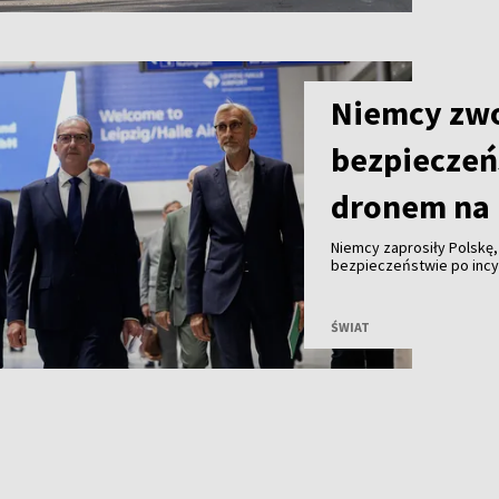
Niemcy zwo
bezpieczeń
dronem na 
Niemcy zaprosiły Polskę
bezpieczeństwie po incyd
z ładunkiem wybuchowym.
ŚWIAT