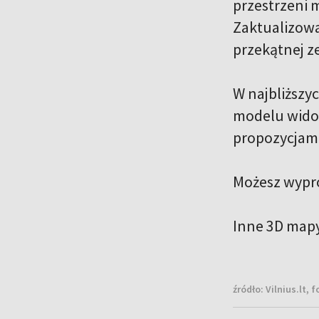
przestrzeni m
Zaktualizowa
przekątnej ze
W najbliższy
modelu widok
propozycjami
Możesz wypr
Inne 3D map
źródło:
Vilnius.lt, f