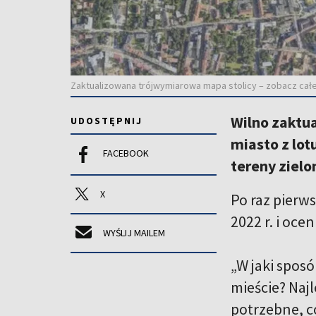
Zaktualizowana trójwymiarowa mapa stolicy – zobacz całe Wi
Wilno zaktu
UDOSTĘPNIJ
miasto z lot
FACEBOOK
tereny zielo
X
Po raz pierw
2022 r. i oce
WYŚLIJ MAILEM
„W jaki spos
mieście? Najl
potrzebne, co