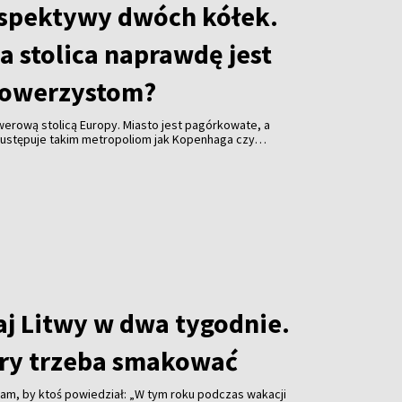
rspektywy dwóch kółek.
a stolica naprawdę jest
rowerzystom?
owerową stolicą Europy. Miasto jest pagórkowate, a
ż ustępuje takim metropoliom jak Kopenhaga czy
ku na rok przyciąga coraz więcej miłośników dwóch
kilometrów tras rowerowych, ogromna liczba parków,
ż Wilii i możliwość wyjechania z centrum prosto do
o właśnie ta bliskość natury sprawia, że Wilno
cyjni rowerzyści, jak i uczestnicy maratonów oraz
owych.
aj Litwy w dwa tygodnie.
tóry trzeba smakować
łam, by ktoś powiedział: „W tym roku podczas wakacji