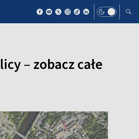
 TEMAT
WIĘCEJ
icy – zobacz całe