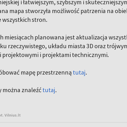
iejskiej i łatwiejszym, szybszym i skuteczniejsz
na mapa stworzyła możliwość patrzenia na obiekty
 wszystkich stron.
ch miesiącach planowana jest aktualizacja wszys
u rzeczywistego, układu miasta 3D oraz trójwy
 projektowymi i projektami technicznymi.
óbować mapę przestrzenną
tutaj
.
y można znaleźć
tutaj
.
ot. Vilnius.lt