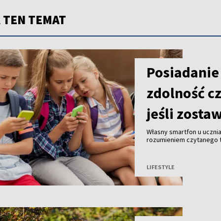
 TEN TEMAT
Posiadanie
zdolność cz
jeśli zosta
Własny smartfon u uczni
rozumieniem czytanego te
urządzenie do klasy, czy
naukowców z University o
czasopismo naukowe „Beh
LIFESTYLE