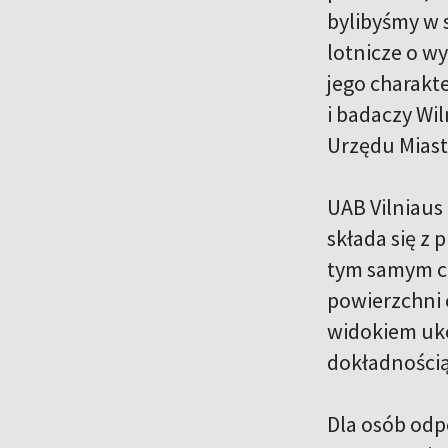
bylibyśmy w 
lotnicze o w
jego charakt
i badaczy Wil
Urzędu Miast
UAB Vilniaus
składa się z
tym samym cz
powierzchni 
widokiem uko
dokładnością
Dla osób odp