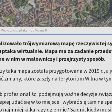
lno z lotu ptaka, fot. Vilnius.lt
alizowało trójwymiarową mapę rzeczywistej sy
u ptaka wirtualnie. Mapa ma za zadanie przedst
ne w nim w malowniczy i przejrzysty sposób.
szy taka mapa została przygotowana w 2019 r., a 
nić zmiany, które zaszły na terytorium Wilna w tym
ób profesjonaliści podejmują ważne decyzje związ
epiej udać się w to miejsce i wybrać się tam na spac
 najmniej kilka razy dziennie? Są dni, kiedy mus