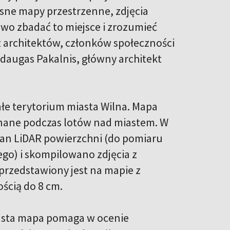
sne mapy przestrzenne, zdjęcia
owo zbadać to miejsce i zrozumieć
z architektów, członków społeczności
ndaugas Pakalnis, główny architekt
ałe terytorium miasta Wilna. Mapa
konane podczas lotów nad miastem. W
an LiDAR powierzchni (do pomiaru
ego) i skompilowano zdjęcia z
przedstawiony jest na mapie z
ością do 8 cm.
iasta mapa pomaga w ocenie