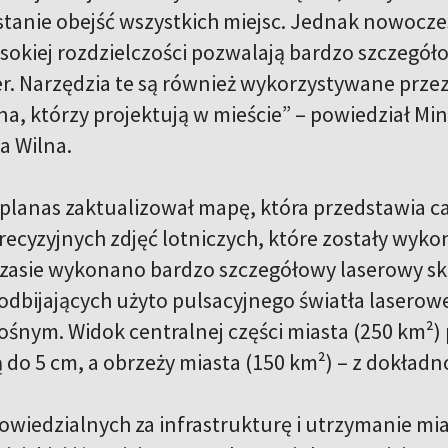
stanie obejść wszystkich miejsc. Jednak nowocze
ysokiej rozdzielczości pozwalają bardzo szczegół
er. Narzędzia te są również wykorzystywane prze
na, którzy projektują w mieście” – powiedział Mi
a Wilna.
 planas zaktualizował mapę, która przedstawia c
 precyzyjnych zdjęć lotniczych, które zostały wy
asie wykonano bardzo szczegółowy laserowy sk
odbijających użyto pulsacyjnego światła laserow
śnym. Widok centralnej części miasta (250 km²) 
 do 5 cm, a obrzeży miasta (150 km²) – z dokładn
owiedzialnych za infrastrukturę i utrzymanie m