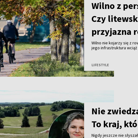
Wilno z pe
Czy litewsk
przyjazna 
Wilno nie kojarzy się z r
jego infrastruktura wcią
Amsterdam. Mimo to z ro
kółek. Powód? Kilkaset 
ścieżki prowadzące wzdłu
LIFESTYLE
lasów oraz nad jeziora. T
doceniają zarówno rekrea
treningów długodystans
Nie zwiedz
To kraj, k
Nigdy jeszcze nie słysza