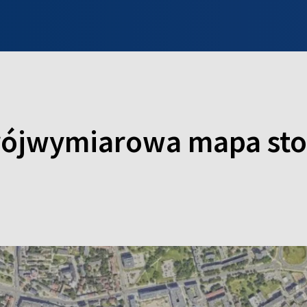
INFO WILNO
WILNO NA DZIEŃ DOBRY
PROGRAMY
ZGŁOŚ
rójwymiarowa mapa stol