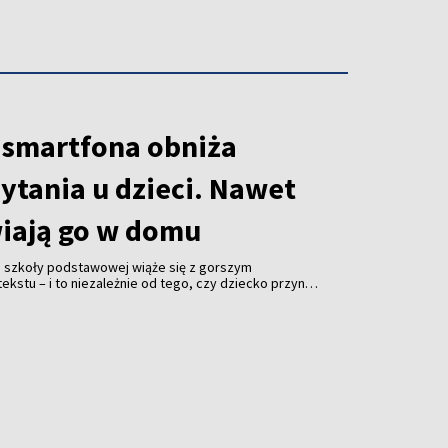
 smartfona obniża
ytania u dzieci. Nawet
wiają go w domu
a szkoły podstawowej wiąże się z gorszym
kstu – i to niezależnie od tego, czy dziecko przynosi
 zostawia je w pokoju. Zaskakujące wyniki badań
f California w Los Angeles (UCLA) opublikowało
avioral Sciences”.