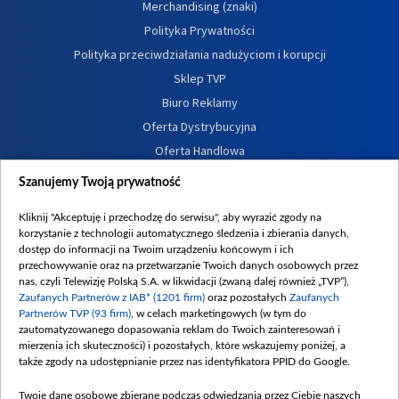
Merchandising (znaki)
Polityka Prywatności
Polityka przeciwdziałania nadużyciom i korupcji
Sklep TVP
Biuro Reklamy
Oferta Dystrybucyjna
Oferta Handlowa
Dostępność
Szanujemy Twoją prywatność
Moje zgody
Kliknij "Akceptuję i przechodzę do serwisu", aby wyrazić zgody na
Procedura zgłoszeń wewnętrznych
korzystanie z technologii automatycznego śledzenia i zbierania danych,
dostęp do informacji na Twoim urządzeniu końcowym i ich
przechowywanie oraz na przetwarzanie Twoich danych osobowych przez
nas, czyli Telewizję Polską S.A. w likwidacji (zwaną dalej również „TVP”),
Zaufanych Partnerów z IAB* (1201 firm)
oraz pozostałych
Zaufanych
Partnerów TVP (93 firm)
, w celach marketingowych (w tym do
zautomatyzowanego dopasowania reklam do Twoich zainteresowań i
mierzenia ich skuteczności) i pozostałych, które wskazujemy poniżej, a
także zgody na udostępnianie przez nas identyfikatora PPID do Google.
Twoje dane osobowe zbierane podczas odwiedzania przez Ciebie naszych