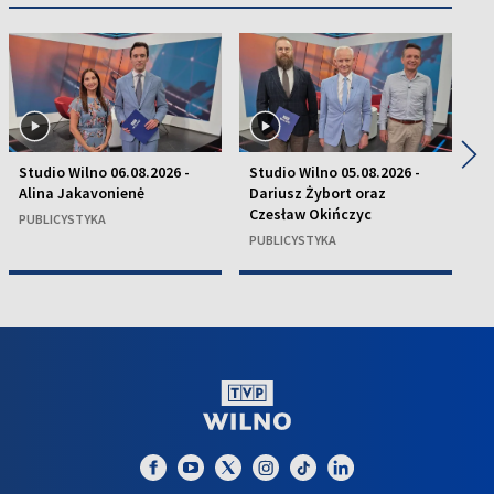
◀
▶
Studio Wilno 06.08.2026 -
Studio Wilno 05.08.2026 -
St
Alina Jakavonienė
Dariusz Żybort oraz
K
Czesław Okińczyc
H
PUBLICYSTYKA
PUBLICYSTYKA
P