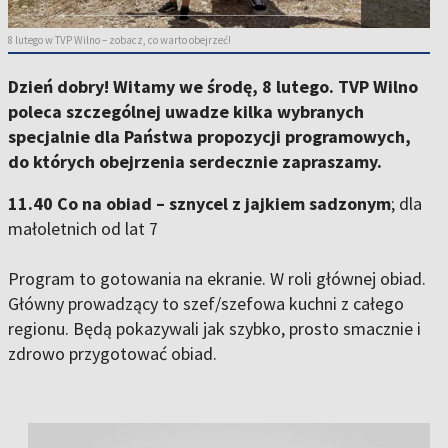
8 lutego w TVP Wilno – zobacz, co warto obejrzeć!
Dzień dobry! Witamy we środę, 8 lutego. TVP Wilno
poleca szczególnej uwadze kilka wybranych
specjalnie dla Państwa propozycji programowych,
do których obejrzenia serdecznie zapraszamy.
11.40 Co na obiad – sznycel z jajkiem sadzonym
; dla
małoletnich od lat 7
Program to gotowania na ekranie. W roli głównej obiad.
Główny prowadzący to szef/szefowa kuchni z całego
regionu. Będą pokazywali jak szybko, prosto smacznie i
zdrowo przygotować obiad.