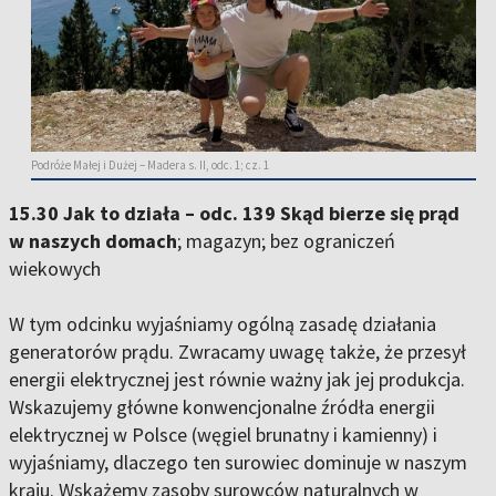
Podróże Małej i Dużej – Madera s. II, odc. 1; cz. 1
15.30 Jak to działa – odc. 139 Skąd bierze się prąd
w naszych domach
; magazyn; bez ograniczeń
wiekowych
W tym odcinku wyjaśniamy ogólną zasadę działania
generatorów prądu. Zwracamy uwagę także, że przesył
energii elektrycznej jest równie ważny jak jej produkcja.
Wskazujemy główne konwencjonalne źródła energii
elektrycznej w Polsce (węgiel brunatny i kamienny) i
wyjaśniamy, dlaczego ten surowiec dominuje w naszym
kraju. Wskażemy zasoby surowców naturalnych w