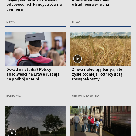
odpowiednich kandydatów na
utrudnienia w ruchu
premiera
LITWA
LITWA
Dokąd na studia? Polscy
Żniwa nabierają tempa, ale
absolwenci na Litwie ruszają
zyski topnieją. Rolnicy liczą
na podbój uczelni
rosnące koszty
EDUKACJA
TEMATY INFO WILNO