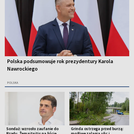
Polska podsumowuje rok prezydentury Karola
Nawrockiego
POLSKA
Sondaż: wzrosło zaufanie do
Grinda ostrzega przed burzą:
Rządu, Žemaitaitis na liście
możliwe zalania ulic i