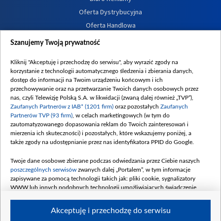
Oferta Dystrybucyjna
Oferta Handlowa
Dostępność
Szanujemy Twoją prywatność
Moje zgody
Kliknij "Akceptuję i przechodzę do serwisu", aby wyrazić zgody na
Procedura zgłoszeń wewnętrznych
korzystanie z technologii automatycznego śledzenia i zbierania danych,
dostęp do informacji na Twoim urządzeniu końcowym i ich
przechowywanie oraz na przetwarzanie Twoich danych osobowych przez
nas, czyli Telewizję Polską S.A. w likwidacji (zwaną dalej również „TVP”),
Zaufanych Partnerów z IAB* (1201 firm)
oraz pozostałych
Zaufanych
Partnerów TVP (93 firm)
, w celach marketingowych (w tym do
zautomatyzowanego dopasowania reklam do Twoich zainteresowań i
mierzenia ich skuteczności) i pozostałych, które wskazujemy poniżej, a
także zgody na udostępnianie przez nas identyfikatora PPID do Google.
Twoje dane osobowe zbierane podczas odwiedzania przez Ciebie naszych
poszczególnych serwisów
zwanych dalej „Portalem”, w tym informacje
zapisywane za pomocą technologii takich jak: pliki cookie, sygnalizatory
WWW lub innych podobnych technologii umożliwiających świadczenie
dopasowanych i bezpiecznych usług, personalizację treści oraz reklam,
udostępnianie funkcji mediów społecznościowych oraz analizowanie ruchu
Akceptuję i przechodzę do serwisu
w Internecie.