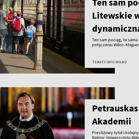
Ten sam poc
Litewskie 
dynamiczną
Ten sam pociąg, ta sama t
połączeniu Wilno–Kłajpe
bilet wcześniej, zapłaci m
spontaniczność może zapł
TEMATY INFO WILNO
Petrauskas
Akademii
Prestiżowy tytuł i kolej
Rektor Uniwersytetu Wil