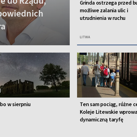
ie do Rządu,
Grinda ostrzega przed b
możliwe zalania ulic i
dpowiednich
utrudnienia w ruchu
ra
LITWA
bo w sierpniu
Ten sam pociąg, różne c
Koleje Litewskie wprow
dynamiczną taryfę