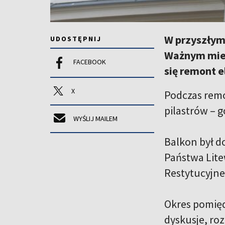
W przyszłym
UDOSTĘPNIJ
Ważnym miej
FACEBOOK
się remont e
X
Podczas remo
pilastrów – g
WYŚLIJ MAILEM
Balkon był d
Państwa Lite
Restytucyjne
Okres pomięd
dyskusje, ro