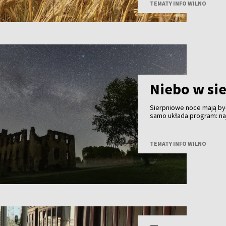
TEMATY INFO WILNO
Niebo w si
Sierpniowe noce mają być
samo układa program: na
finał - częściowe zaćmie
znacznie ważniejsze będą
TEMATY INFO WILNO