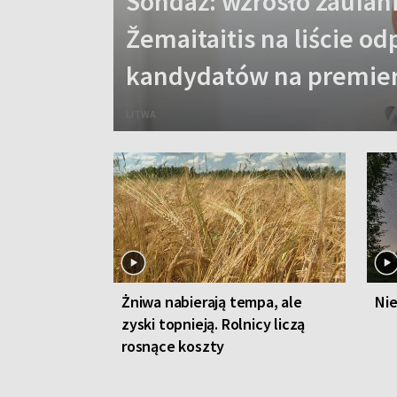
Sondaż: wzrosło zaufan
Žemaitaitis na liście o
kandydatów na premie
LITWA
Żniwa nabierają tempa, ale
Nie
zyski topnieją. Rolnicy liczą
rosnące koszty