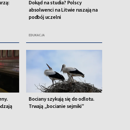
urzą:
Dokąd na studia? Polscy
absolwenci na Litwie ruszają na
podbój uczelni
EDUKACJA
eny.
Bociany szykują się do odlotu.
adzają
Trwają „bocianie sejmiki”