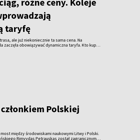
iąg, różne ceny. Koleje
wprowadzają
 taryfę
rasa, ale już niekoniecznie ta sama cena. Na
da zaczęła obowiązywać dynamiczna taryfa. Kto kupi
niej. Kto zostawi decyzję na ostatnią chwilę - za
acić więcej.
 członkiem Polskiej
ny most między środowiskami naukowymi Litwy i Polski.
eńskiego Rimvydas Petrauskas został zagranicznym