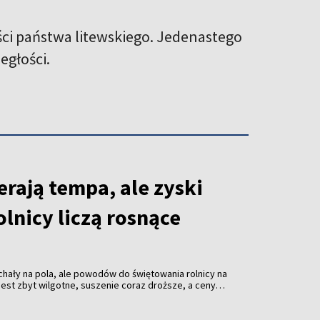
ści państwa litewskiego. Jedenastego
egłości.
rają tempa, ale zyski
olnicy liczą rosnące
hały na pola, ale powodów do świętowania rolnicy na
o jest zbyt wilgotne, suszenie coraz droższe, a ceny
roczne żniwa dopiero nabierają tempa, ale kalkulatory
cują na pełnych obrotach. I pokazują, że zboże
koniecznie.