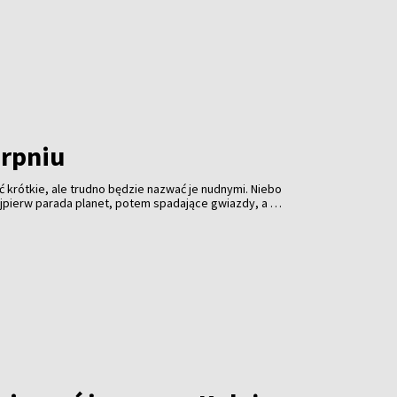
erpniu
 krótkie, ale trudno będzie nazwać je nudnymi. Niebo
jpierw parada planet, potem spadające gwiazdy, a na
nie słońca. Profesjonalny sprzęt może pomóc, ale
 ciemność i cierpliwość.