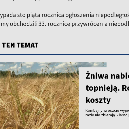
zypada sto piąta rocznica ogłoszenia niepodległo
my obchodzili 33. rocznicę przywrócenia niepodl
 TEN TEMAT
Żniwa nabie
topnieją. R
koszty
Kombajny wreszcie wyjec
razie nie zbierają. Ziarn
skupu coraz niższe. Tego
w gospodarstwach już pra
można zebrać. Zysk - nie