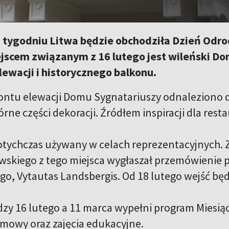
 tygodniu Litwa będzie obchodziła Dzień Odr
scem związanym z 16 lutego jest wileński Dom
lewacji i historycznego balkonu.
ntu elewacji Domu Sygnatariuszy odnaleziono d
órne części dekoracji. Źródłem inspiracji dla rest
otychczas używany w celach reprezentacyjnych.
wskiego z tego miejsca wygłaszał przemówienie
go, Vytautas Landsbergis. Od 18 lutego wejść bę
zy 16 lutego a 11 marca wypełni program Miesiąc
zmowy oraz zajęcia edukacyjne.