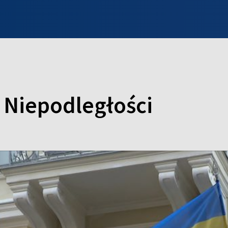
INFO WILNO
WILNO NA DZIEŃ DOBRY
PROGRAMY
ZGŁOŚ
 Niepodległości