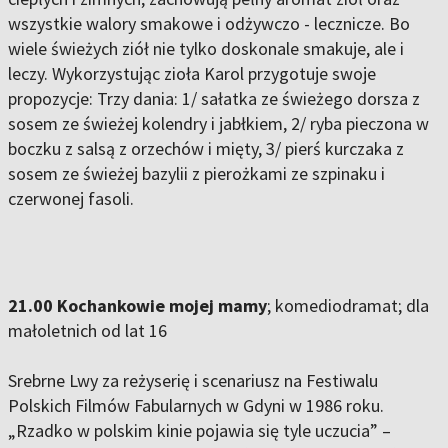
wszystkie walory smakowe i odżywczo - lecznicze. Bo
wiele świeżych ziół nie tylko doskonale smakuje, ale i
leczy. Wykorzystując zioła Karol przygotuje swoje
propozycje: Trzy dania: 1/ sałatka ze świeżego dorsza z
sosem ze świeżej kolendry i jabłkiem, 2/ ryba pieczona w
boczku z salsą z orzechów i mięty, 3/ pierś kurczaka z
sosem ze świeżej bazylii z pierożkami ze szpinaku i
czerwonej fasoli.
21.00 Kochankowie mojej mamy
; komediodramat; dla
małoletnich od lat 16
Srebrne Lwy za reżyserię i scenariusz na Festiwalu
Polskich Filmów Fabularnych w Gdyni w 1986 roku.
„Rzadko w polskim kinie pojawia się tyle uczucia” –