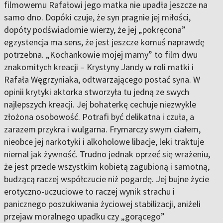
filmowemu Rafałowi jego matka nie upadła jeszcze na
samo dno. Dopóki czuje, że syn pragnie jej miłości,
dopóty podświadomie wierzy, że jej „pokręcona”
egzystencja ma sens, że jest jeszcze komuś naprawdę
potrzebna. „Kochankowie mojej mamy” to film dwu
znakomitych kreacji – Krystyny Jandy w roli matki i
Rafała Węgrzyniaka, odtwarzającego postać syna. W
opinii krytyki aktorka stworzyła tu jedną ze swych
najlepszych kreacji. Jej bohaterkę cechuje niezwykle
złożona osobowość. Potrafi być delikatna i czuła, a
zarazem przykra i wulgarna. Frymarczy swym ciałem,
nieobce jej narkotyki i alkoholowe libacje, leki traktuje
niemal jak żywność. Trudno jednak oprzeć się wrażeniu,
że jest przede wszystkim kobietą zagubioną i samotną,
budzącą raczej współczucie niż pogardę. Jej bujne życie
erotyczno-uczuciowe to raczej wynik strachu i
panicznego poszukiwania życiowej stabilizacji, aniżeli
przejaw moralnego upadku czy „gorącego”