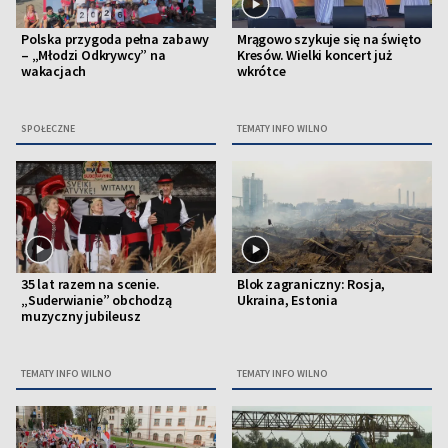
Polska przygoda pełna zabawy
Mrągowo szykuje się na święto
– „Młodzi Odkrywcy” na
Kresów. Wielki koncert już
wakacjach
wkrótce
SPOŁECZNE
TEMATY INFO WILNO
35 lat razem na scenie.
Blok zagraniczny: Rosja,
„Suderwianie” obchodzą
Ukraina, Estonia
muzyczny jubileusz
TEMATY INFO WILNO
TEMATY INFO WILNO