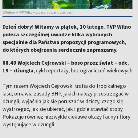
10 lutego w TVP Wilno – zobacz, co warto obejrzeć!
Dzień dobry! Witamy w piątek, 10 lutego. TVP Wilno
poleca szczególnej uwadze kilka wybranych
specjalnie dla Państwa propozycji programowych,
do których obejrzenia serdecznie zapraszamy.
08.40 Wojciech Cejrowski – boso przez świat – odc.
19 – dżungla
; cykl reportaży; bez ograniczeń wiekowych
Tym razem Wojciech Cejrowski trafia do tropikalnego
lasu, omawia zasady BHP, jakich należy przestrzegać w
dżungli, wyjaśnia jak się poruszać w dziczy, czego się
wystrzegać, jak się ubierać, jak i gdzie stawiać stopy.
Pokazuje również niezwykle ciekawe okazy fauny i flory
występujące w dżungli.