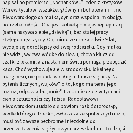
napisał po premierze „Kochanków...” jeden z krytyków.
Wbrew tytułowi wszakże, głównymi bohaterami filmu
Piwowarskiego są matka, syn oraz wspólna im obojgu
potrzeba miłości. Ona jest kobietą o niejasnej reputacji
(sama nazywa siebie „dziwką”), bez stałej pracy i
stałego mężczyzny. On, mimo że ma zaledwie 9 lat,
wydaje się doroślejszy od swej rodzicielki. Gdy matka
nie widzi, wylewa wódkę do zlewu, chowa klucz od
szafki z lekami, a z nastaniem świtu pomaga przepędzić
kaca. Choć wychowuje się w środowisku lokalnego
marginesu, nie popada w nałogi i dobrze się uczy. Na
pytania licznych „wujków” o to, kogo ma teraz jego
mama, odpowiada: „mnie”. I widz nie czuje w tym ani
cienia sztuczności czy fałszu. Radosławowi
Piwowarskiemu udało się bowiem rozbić stereotyp,
wedle którego dziecko, zwłaszcza ze społecznych nizin,
musi być zawsze bezbronne i niezdolne do
przeciwstawienia się życiowym przeszkodom. To dzięki