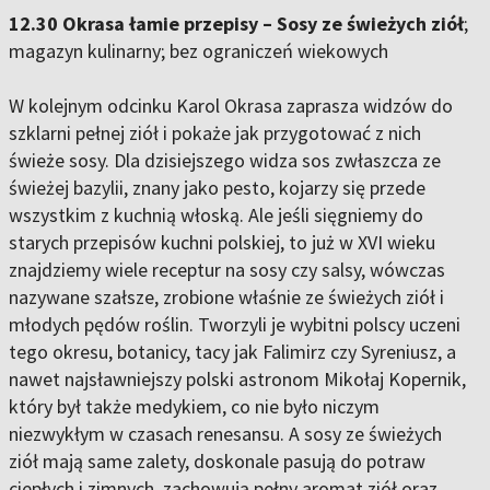
12.30 Okrasa łamie przepisy – Sosy ze świeżych ziół
;
magazyn kulinarny; bez ograniczeń wiekowych
W kolejnym odcinku Karol Okrasa zaprasza widzów do
szklarni pełnej ziół i pokaże jak przygotować z nich
świeże sosy. Dla dzisiejszego widza sos zwłaszcza ze
świeżej bazylii, znany jako pesto, kojarzy się przede
wszystkim z kuchnią włoską. Ale jeśli sięgniemy do
starych przepisów kuchni polskiej, to już w XVI wieku
znajdziemy wiele receptur na sosy czy salsy, wówczas
nazywane szałsze, zrobione właśnie ze świeżych ziół i
młodych pędów roślin. Tworzyli je wybitni polscy uczeni
tego okresu, botanicy, tacy jak Falimirz czy Syreniusz, a
nawet najsławniejszy polski astronom Mikołaj Kopernik,
który był także medykiem, co nie było niczym
niezwykłym w czasach renesansu. A sosy ze świeżych
ziół mają same zalety, doskonale pasują do potraw
ciepłych i zimnych, zachowują pełny aromat ziół oraz