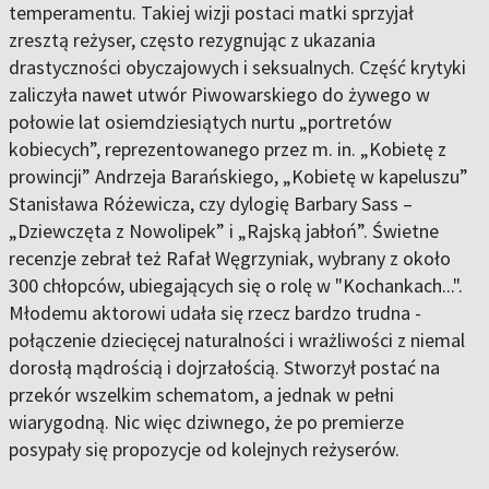
temperamentu. Takiej wizji postaci matki sprzyjał
zresztą reżyser, często rezygnując z ukazania
drastyczności obyczajowych i seksualnych. Część krytyki
zaliczyła nawet utwór Piwowarskiego do żywego w
połowie lat osiemdziesiątych nurtu „portretów
kobiecych”, reprezentowanego przez m. in. „Kobietę z
prowincji” Andrzeja Barańskiego, „Kobietę w kapeluszu”
Stanisława Różewicza, czy dylogię Barbary Sass –
„Dziewczęta z Nowolipek” i „Rajską jabłoń”. Świetne
recenzje zebrał też Rafał Węgrzyniak, wybrany z około
300 chłopców, ubiegających się o rolę w "Kochankach...".
Młodemu aktorowi udała się rzecz bardzo trudna -
połączenie dziecięcej naturalności i wrażliwości z niemal
dorosłą mądrością i dojrzałością. Stworzył postać na
przekór wszelkim schematom, a jednak w pełni
wiarygodną. Nic więc dziwnego, że po premierze
posypały się propozycje od kolejnych reżyserów.