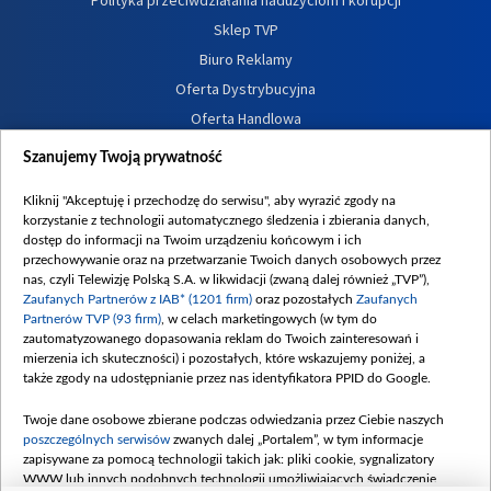
Sklep TVP
Biuro Reklamy
Oferta Dystrybucyjna
Oferta Handlowa
Dostępność
Szanujemy Twoją prywatność
Moje zgody
Kliknij "Akceptuję i przechodzę do serwisu", aby wyrazić zgody na
Procedura zgłoszeń wewnętrznych
korzystanie z technologii automatycznego śledzenia i zbierania danych,
dostęp do informacji na Twoim urządzeniu końcowym i ich
przechowywanie oraz na przetwarzanie Twoich danych osobowych przez
nas, czyli Telewizję Polską S.A. w likwidacji (zwaną dalej również „TVP”),
Zaufanych Partnerów z IAB* (1201 firm)
oraz pozostałych
Zaufanych
Partnerów TVP (93 firm)
, w celach marketingowych (w tym do
zautomatyzowanego dopasowania reklam do Twoich zainteresowań i
mierzenia ich skuteczności) i pozostałych, które wskazujemy poniżej, a
także zgody na udostępnianie przez nas identyfikatora PPID do Google.
Twoje dane osobowe zbierane podczas odwiedzania przez Ciebie naszych
poszczególnych serwisów
zwanych dalej „Portalem”, w tym informacje
zapisywane za pomocą technologii takich jak: pliki cookie, sygnalizatory
WWW lub innych podobnych technologii umożliwiających świadczenie