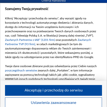
Oferta Handlowa
Dostępność
Szanujemy Twoją prywatność
Moje zgody
Kliknij "Akceptuję i przechodzę do serwisu", aby wyrazić zgody na
Procedura zgłoszeń wewnętrznych
korzystanie z technologii automatycznego śledzenia i zbierania danych,
dostęp do informacji na Twoim urządzeniu końcowym i ich
przechowywanie oraz na przetwarzanie Twoich danych osobowych przez
nas, czyli Telewizję Polską S.A. w likwidacji (zwaną dalej również „TVP”),
Zaufanych Partnerów z IAB* (1201 firm)
oraz pozostałych
Zaufanych
Partnerów TVP (93 firm)
, w celach marketingowych (w tym do
zautomatyzowanego dopasowania reklam do Twoich zainteresowań i
mierzenia ich skuteczności) i pozostałych, które wskazujemy poniżej, a
także zgody na udostępnianie przez nas identyfikatora PPID do Google.
Twoje dane osobowe zbierane podczas odwiedzania przez Ciebie naszych
poszczególnych serwisów
zwanych dalej „Portalem”, w tym informacje
zapisywane za pomocą technologii takich jak: pliki cookie, sygnalizatory
WWW lub innych podobnych technologii umożliwiających świadczenie
dopasowanych i bezpiecznych usług, personalizację treści oraz reklam,
udostępnianie funkcji mediów społecznościowych oraz analizowanie ruchu
Akceptuję i przechodzę do serwisu
w Internecie.
Twoje dane osobowe zbierane podczas odwiedzania przez Ciebie
Ustawienia zaawansowane
poszczególnych serwisów
na Portalu, takie jak adresy IP, identyfikatory