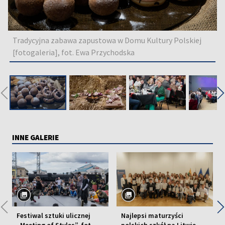
Tradycyjna zabawa zapustowa w Domu Kultury Polskiej
[fotogaleria], fot. Ewa Przychodska
◀
INNE GALERIE
◀
Festiwal sztuki ulicznej
Najlepsi maturzyści
„Meeting of Styles”, fot.
polskich szkół na Litwie