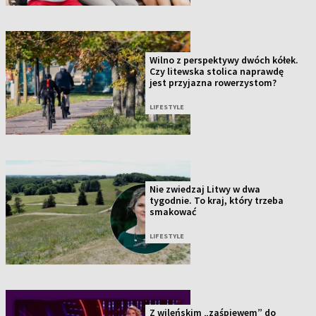
Wilno z perspektywy dwóch kółek.
Czy litewska stolica naprawdę
jest przyjazna rowerzystom?
LIFESTYLE
Nie zwiedzaj Litwy w dwa
tygodnie. To kraj, który trzeba
smakować
LIFESTYLE
Z wileńskim „zaśpiewem” do