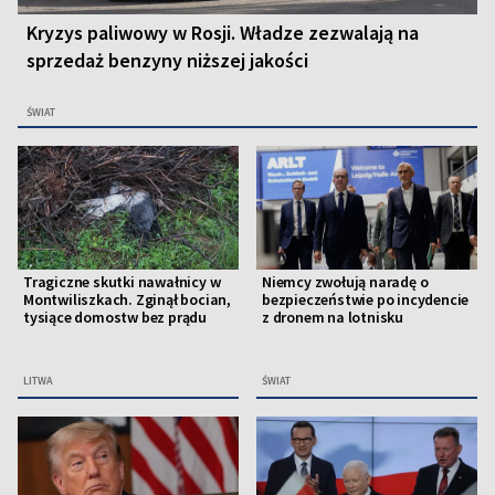
Kryzys paliwowy w Rosji. Władze zezwalają na
sprzedaż benzyny niższej jakości
ŚWIAT
Tragiczne skutki nawałnicy w
Niemcy zwołują naradę o
Montwiliszkach. Zginął bocian,
bezpieczeństwie po incydencie
tysiące domostw bez prądu
z dronem na lotnisku
LITWA
ŚWIAT