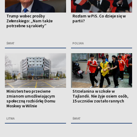
Trump wobec prośby
Rozłam w PiS. Co dzieje się w
Zełenskiego: „Nam także
partii?
potrzebne są rakiety”
ŚWIAT
POLSKA
Ministerstwo przeciwne
Strzelanina w szkole w
zmianom umożliwiającym
Tajlandii. Nie żyje osiem osób,
społeczną rozbiórkę Domu
15 uczniów zostało rannych
Moskwy w Wilnie
LITWA
ŚWIAT