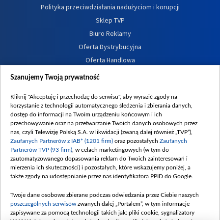
Polityka przeciwdziałania nadużyciom i korupcji
Sklep TVP
Biuro Reklamy
Oferta Dystrybucyjna
Oferta Handlowa
Dostępność
Szanujemy Twoją prywatność
Moje zgody
Kliknij "Akceptuję i przechodzę do serwisu", aby wyrazić zgody na
Procedura zgłoszeń wewnętrznych
korzystanie z technologii automatycznego śledzenia i zbierania danych,
dostęp do informacji na Twoim urządzeniu końcowym i ich
przechowywanie oraz na przetwarzanie Twoich danych osobowych przez
nas, czyli Telewizję Polską S.A. w likwidacji (zwaną dalej również „TVP”),
Zaufanych Partnerów z IAB* (1201 firm)
oraz pozostałych
Zaufanych
Partnerów TVP (93 firm)
, w celach marketingowych (w tym do
zautomatyzowanego dopasowania reklam do Twoich zainteresowań i
mierzenia ich skuteczności) i pozostałych, które wskazujemy poniżej, a
także zgody na udostępnianie przez nas identyfikatora PPID do Google.
Twoje dane osobowe zbierane podczas odwiedzania przez Ciebie naszych
poszczególnych serwisów
zwanych dalej „Portalem”, w tym informacje
zapisywane za pomocą technologii takich jak: pliki cookie, sygnalizatory