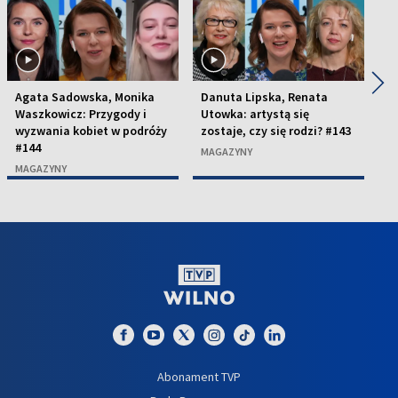
◀
▶
Agata Sadowska, Monika
Danuta Lipska, Renata
E
Waszkowicz: Przygody i
Utowka: artystą się
J
wyzwania kobiet w podróży
zostaje, czy się rodzi? #143
w
#144
p
MAGAZYNY
#
MAGAZYNY
M
Abonament TVP