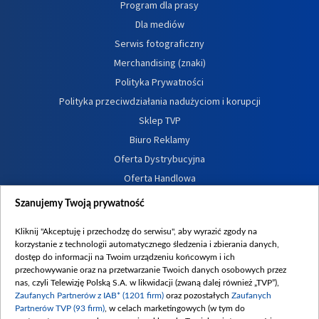
Program dla prasy
Dla mediów
Serwis fotograficzny
Merchandising (znaki)
Polityka Prywatności
Polityka przeciwdziałania nadużyciom i korupcji
Sklep TVP
Biuro Reklamy
Oferta Dystrybucyjna
Oferta Handlowa
Dostępność
Szanujemy Twoją prywatność
Moje zgody
Kliknij "Akceptuję i przechodzę do serwisu", aby wyrazić zgody na
Procedura zgłoszeń wewnętrznych
korzystanie z technologii automatycznego śledzenia i zbierania danych,
dostęp do informacji na Twoim urządzeniu końcowym i ich
przechowywanie oraz na przetwarzanie Twoich danych osobowych przez
nas, czyli Telewizję Polską S.A. w likwidacji (zwaną dalej również „TVP”),
Zaufanych Partnerów z IAB* (1201 firm)
oraz pozostałych
Zaufanych
Partnerów TVP (93 firm)
, w celach marketingowych (w tym do