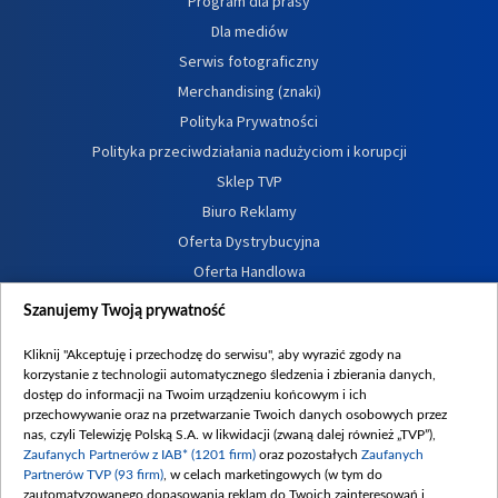
Program dla prasy
Dla mediów
Serwis fotograficzny
Merchandising (znaki)
Polityka Prywatności
Polityka przeciwdziałania nadużyciom i korupcji
Sklep TVP
Biuro Reklamy
Oferta Dystrybucyjna
Oferta Handlowa
Dostępność
Szanujemy Twoją prywatność
Moje zgody
Kliknij "Akceptuję i przechodzę do serwisu", aby wyrazić zgody na
Procedura zgłoszeń wewnętrznych
korzystanie z technologii automatycznego śledzenia i zbierania danych,
dostęp do informacji na Twoim urządzeniu końcowym i ich
przechowywanie oraz na przetwarzanie Twoich danych osobowych przez
nas, czyli Telewizję Polską S.A. w likwidacji (zwaną dalej również „TVP”),
Zaufanych Partnerów z IAB* (1201 firm)
oraz pozostałych
Zaufanych
Partnerów TVP (93 firm)
, w celach marketingowych (w tym do
zautomatyzowanego dopasowania reklam do Twoich zainteresowań i