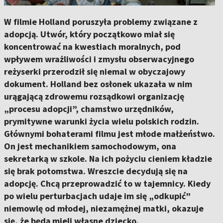
W filmie Holland poruszyła problemy związane z
adopcją. Utwór, który początkowo miał się
koncentrować na kwestiach moralnych, pod
wpływem wrażliwości i zmysłu obserwacyjnego
reżyserki przerodził się niemal w obyczajowy
dokument. Holland bez osłonek ukazała w nim
urągającą zdrowemu rozsądkowi organizację
„procesu adopcji”, chamstwo urzędników,
prymitywne warunki życia wielu polskich rodzin.
Głównymi bohaterami filmu jest młode małżeństwo.
On jest mechanikiem samochodowym, ona
sekretarką w szkole. Na ich pożyciu cieniem kładzie
się brak potomstwa. Wreszcie decydują się na
adopcję. Chcą przeprowadzić to w tajemnicy. Kiedy
po wielu perturbacjach udaje im się „odkupić”
niemowlę od młodej, niezamężnej matki, okazuje
się, że będą mieli własne dziecko.