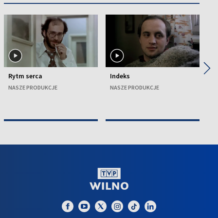
◀
▶
Rytm serca
Indeks
B
NASZE PRODUKCJE
NASZE PRODUKCJE
N