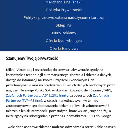
Merchandising (znaki)
Polityka Prywatności
Polityka przeciwdziałania nadużyciom i korupcji
Sklep TVP
Biuro Reklamy
Oferta Dystrybucyjna
Oferta Handlowa
Dostępność
Szanujemy Twoją prywatność
Moje zgody
Kliknij "Akceptuję i przechodzę do serwisu", aby wyrazić zgody na
Procedura zgłoszeń wewnętrznych
korzystanie z technologii automatycznego śledzenia i zbierania danych,
dostęp do informacji na Twoim urządzeniu końcowym i ich
przechowywanie oraz na przetwarzanie Twoich danych osobowych przez
nas, czyli Telewizję Polską S.A. w likwidacji (zwaną dalej również „TVP”),
Zaufanych Partnerów z IAB* (1201 firm)
oraz pozostałych
Zaufanych
Partnerów TVP (93 firm)
, w celach marketingowych (w tym do
zautomatyzowanego dopasowania reklam do Twoich zainteresowań i
mierzenia ich skuteczności) i pozostałych, które wskazujemy poniżej, a
także zgody na udostępnianie przez nas identyfikatora PPID do Google.
Twoje dane osobowe zbierane podczas odwiedzania przez Ciebie naszych