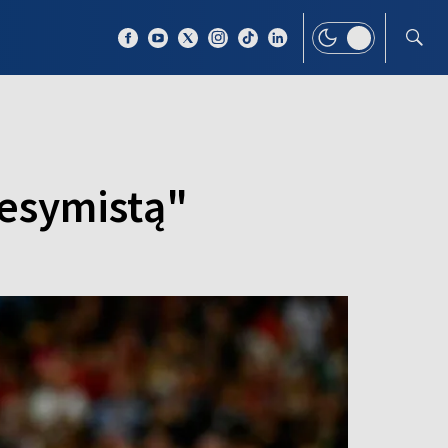
 TEMAT
WIĘCEJ
pesymistą"