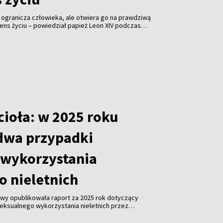
 ogranicza człowieka, ale otwiera go na prawdziwą
sens życiu – powiedział papież Leon XIV podczas
Castel Gandolfo.
cioła: w 2025 roku
dwa przypadki
wykorzystania
o nieletnich
twy opublikowała raport za 2025 rok dotyczący
ksualnego wykorzystania nieletnich przez
y raport przygotowany według jednolitego systemu
ionego przez wszystkie diecezje na Litwie.