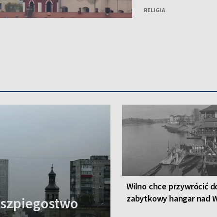
RELIGIA
Wilno chce przywrócić d
zabytkowy hangar nad W
a szpiegostwo