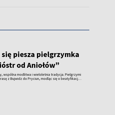
 się piesza pielgrzymka
ióstr od Aniołów”
, wspólna modlitwa i wieloletnia tradycja. Pielgrzymi
rasę z Bujwidz do Pryciun, modląc się o beatyfikację
y Boniszewskiej i Heleny Majewskiej. Na zakończenie
rzy kaplicy św. Ignacego Loyoli w Pryciunach.
 nasz fotoreporter Rafał Marcinkiewicz.