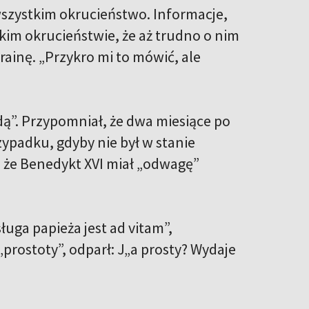
wszystkim okrucieństwo. Informacje,
akim okrucieństwie, że aż trudno o nim
rainę. „Przykro mi to mówić, ale
odą”. Przypomniał, że dwa miesiące po
zypadku, gdyby nie był w stanie
 że Benedykt XVI miał „odwagę”
uga papieża jest ad vitam”,
„prostoty”, odparł: J„a prosty? Wydaje