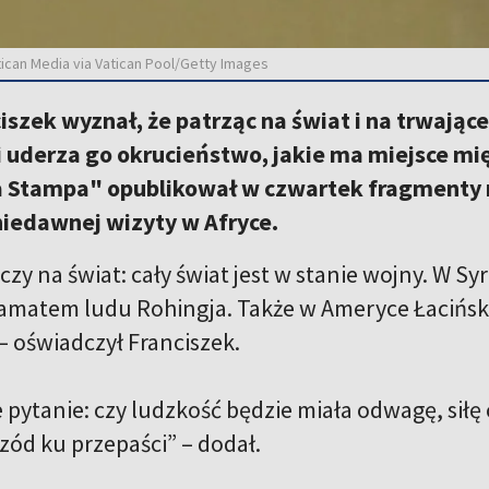
tican Media via Vatican Pool/Getty Images
iszek wyznał, że patrząc na świat i na trwające
 uderza go okrucieństwo, jakie ma miejsce mię
a Stampa" opublikował w czwartek fragmenty 
niedawnej wizyty w Afryce.
y na świat: cały świat jest w stanie wojny. W Syr
amatem ludu Rohingja. Także w Ameryce Łacińskiej 
 – oświadczył Franciszek.
 pytanie: czy ludzkość będzie miała odwagę, siłę c
rzód ku przepaści” – dodał.