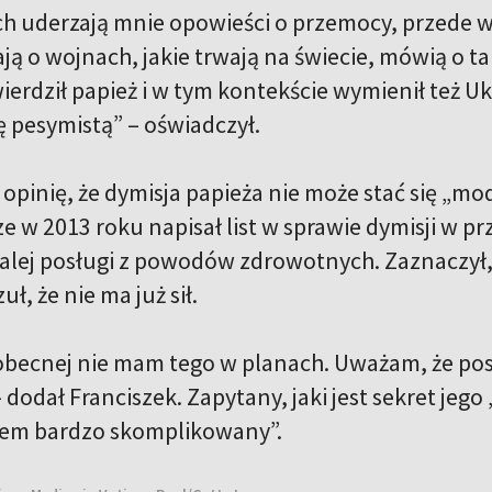
ch uderzają mnie opowieści o przemocy, przede 
ją o wojnach, jakie trwają na świecie, mówią o t
ierdził papież i w tym kontekście wymienił też Uk
ę pesymistą” – oświadczył.
 opinię, że dymisja papieża nie może stać się „m
 w 2013 roku napisał list w sprawie dymisji w pr
lej posługi z powodów zdrowotnych. Zaznaczył,
uł, że nie ma już sił.
 obecnej nie mam tego w planach. Uważam, że posł
dodał Franciszek. Zapytany, jaki jest sekret jego 
estem bardzo skomplikowany”.