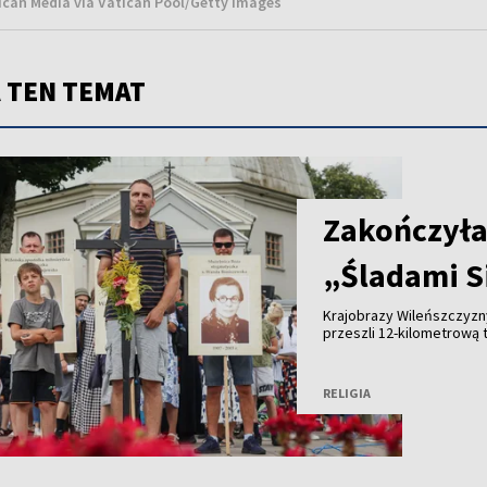
tican Media via Vatican Pool/Getty Images
 TEN TEMAT
Zakończyła
„Śladami S
Krajobrazy Wileńszczyzny
przeszli 12-kilometrową t
Sióstr od Aniołów – Wand
odprawiono mszę świętą p
Pielgrzymom towarzyszył
RELIGIA