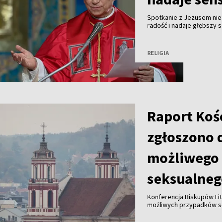
Spotkanie z Jezusem nie
radość i nadaje głębszy 
modlitwy Anioł Pański w 
RELIGIA
Raport Koś
zgłoszono 
możliwego 
seksualneg
Konferencja Biskupów Li
możliwych przypadków se
duchownych. To pierwsz
zbierania danych, uzgodn