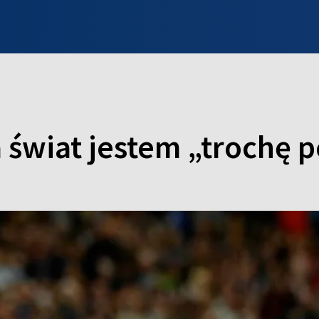
INFO WILNO
WILNO NA DZIEŃ DOBRY
PROGRAMY
ZGŁOŚ
a świat jestem „trochę 