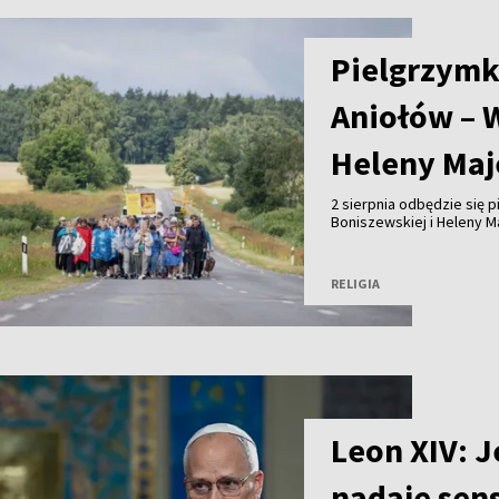
Pielgrzymk
Aniołów – 
Heleny Maj
2 sierpnia odbędzie się 
Boniszewskiej i Heleny M
duchowego dziedzictwa ob
Wileńszczyzny.
RELIGIA
Leon XIV: J
nadaje sens