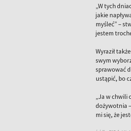
„W tych dnia
jakie napływa
myśleć” – stw
jestem troch
Wyraził także
swym wyborze
sprawować da
ustąpić, bo cz
„Ja w chwili
dożywotnia – 
mi się, że j