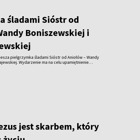
a śladami Sióstr od
Wandy Boniszewskiej i
ewskiej
piesza pielgrzymka śladami Sióstr od Aniołów – Wandy
ajewskiej. Wydarzenie ma na celu upamiętnienie
u sióstr oraz przybliżenie ich historii mieszkańcom
ezus jest skarbem, który
 życiu