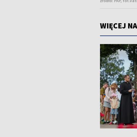
źródło:
PAP, fot.Va
WIĘCEJ NA