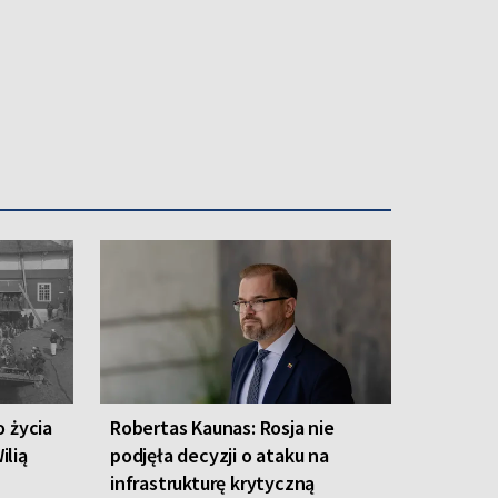
o życia
Robertas Kaunas: Rosja nie
ilią
podjęła decyzji o ataku na
infrastrukturę krytyczną