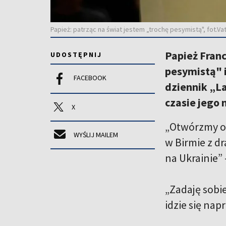
Papież: patrząc na świat jestem „trochę pesymistą", fot.Va
Papież Franc
UDOSTĘPNIJ
pesymistą" i
FACEBOOK
dziennik „L
czasie jego 
X
„Otwórzmy ocz
WYŚLIJ MAILEM
w Birmie z dr
na Ukrainie”
„Zadaję sobie
idzie się nap