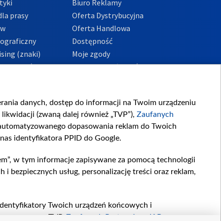
tyki
Biuro Reklamy
la prasy
Oferta Dystrybucyjna
ów
Oferta Handlowa
tograficzny
Dostępność
sing (znaki)
Moje zgody
Prywatności
Procedura zgłoszeń
wewnętrznych
przeciwdziałania
m i korupcji
ierania danych, dostęp do informacji na Twoim urządzeniu
likwidacji (zwaną dalej również „TVP”),
Zaufanych
zautomatyzowanego dopasowania reklam do Twoich
 nas identyfikatora PPID do Google.
em”, w tym informacje zapisywane za pomocą technologii
 bezpiecznych usług, personalizację treści oraz reklam,
, identyfikatory Twoich urządzeń końcowych i
twarzane przez TVP,
Zaufanych Partnerów z IAB
oraz