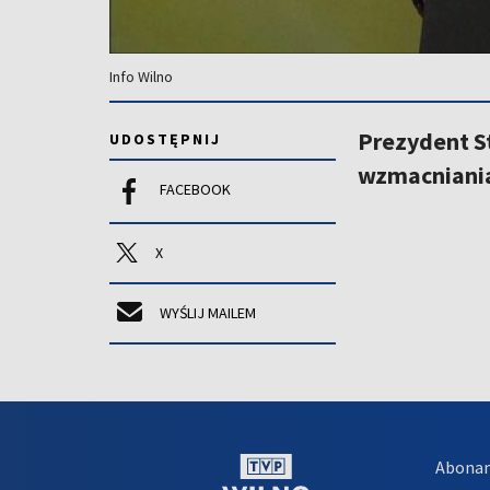
Info Wilno
Prezydent S
UDOSTĘPNIJ
wzmacniania 
FACEBOOK
X
WYŚLIJ MAILEM
Abona