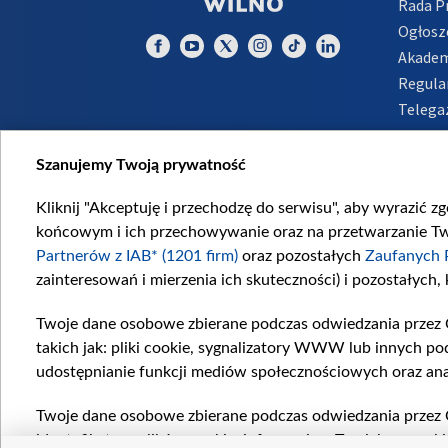
Rada 
Ogłosz
Akadem
Regula
Telega
Inform
Szanujemy Twoją prywatność
Kliknij "Akceptuję i przechodzę do serwisu", aby wyrazić z
końcowym i ich przechowywanie oraz na przetwarzanie Twoi
Partnerów z IAB* (1201 firm)
oraz pozostałych
Zaufanych 
zainteresowań i mierzenia ich skuteczności) i pozostałych,
Twoje dane osobowe zbierane podczas odwiedzania przez 
takich jak: pliki cookie, sygnalizatory WWW lub innych po
udostępnianie funkcji mediów społecznościowych oraz ana
Twoje dane osobowe zbierane podczas odwiedzania przez 
identyfikatory plików cookie, informacje o Twoich wyszuk