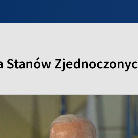
INFO WILNO
WILNO NA DZIEŃ DOBRY
PROGRAMY
ZGŁOŚ
a Stanów Zjednoczony