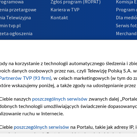
Programowa
Zgłoś program (ROPAT)
Komisja E
enia przetargowe
Kariera w TVP
Program d
ia Telewizyjna
Kontakt
Dla medi
min tvp.pl
Serwis fo
zeta ogłoszenia
Merchandi
acje o nadawcy
Polityka 
Polityka 
nadużycio
gody na korzystanie z technologii automatycznego śledzenia i zb
ch danych osobowych przez nas, czyli Telewizję Polską S.A. w 
Partnerów TVP (93 firm)
, w celach marketingowych (w tym do 
 które wskazujemy poniżej, a także zgody na udostępnianie przez
Ciebie naszych
poszczególnych serwisów
zwanych dalej „Portal
dobnych technologii umożliwiających świadczenie dopasowanych i
lizowanie ruchu w Internecie.
Ciebie
poszczególnych serwisów
na Portalu, takie jak adresy IP
iwaniach w serwisach Portalu czy historia odwiedzin będą prze