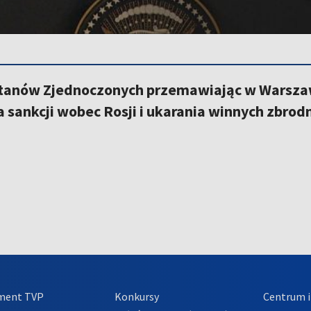
tanów Zjednoczonych przemawiając w Warszaw
sankcji wobec Rosji i ukarania winnych zbrodn
ment TVP
Konkursy
Centrum i