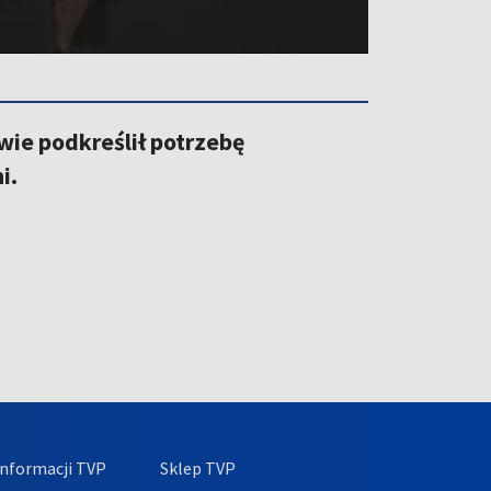
ie podkreślił potrzebę
i.
nformacji TVP
Sklep TVP