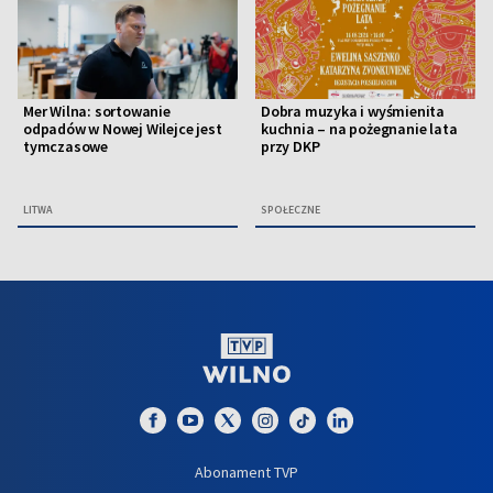
Mer Wilna: sortowanie
Dobra muzyka i wyśmienita
odpadów w Nowej Wilejce jest
kuchnia – na pożegnanie lata
tymczasowe
przy DKP
LITWA
SPOŁECZNE
Abonament TVP