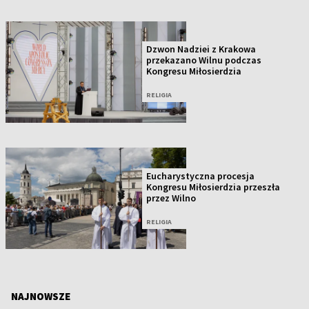
Dzwon Nadziei z Krakowa
przekazano Wilnu podczas
Kongresu Miłosierdzia
RELIGIA
Eucharystyczna procesja
Kongresu Miłosierdzia przeszła
przez Wilno
RELIGIA
NAJNOWSZE