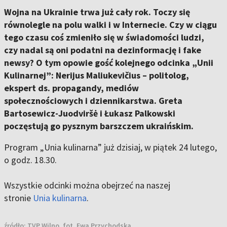
Wojna na Ukrainie trwa już cały rok. Toczy się
równolegle na polu walki i w Internecie. Czy w ciągu
tego czasu coś zmieniło się w świadomości ludzi,
czy nadal są oni podatni na dezinformację i fake
newsy? O tym opowie gość kolejnego odcinka „Unii
Kulinarnej”: Nerijus Maliukevičius – politolog,
ekspert ds. propagandy, mediów
społecznościowych i dziennikarstwa. Greta
Bartosewicz-Juodviršė i Łukasz Palkowski
poczęstują go pysznym barszczem ukraińskim.
Program „Unia kulinarna” już dzisiaj, w piątek 24 lutego,
o godz. 18.30.
Wszystkie odcinki można obejrzeć na naszej
stronie
Unia kulinarna
.
źródło:
TVP Wilno, fot. Ewa Przychodska