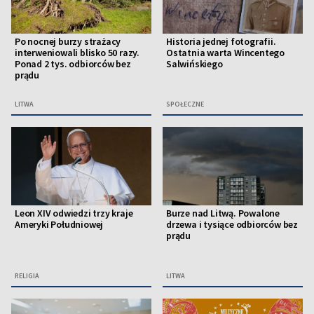
Po nocnej burzy strażacy
Historia jednej fotografii.
interweniowali blisko 50 razy.
Ostatnia warta Wincentego
Ponad 2 tys. odbiorców bez
Salwińskiego
prądu
LITWA
SPOŁECZNE
Leon XIV odwiedzi trzy kraje
Burze nad Litwą. Powalone
Ameryki Południowej
drzewa i tysiące odbiorców bez
prądu
RELIGIA
LITWA