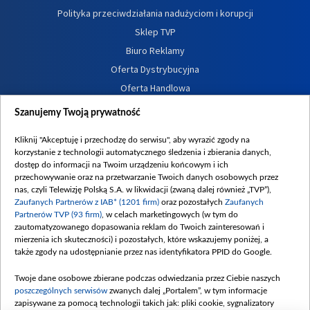
Polityka przeciwdziałania nadużyciom i korupcji
Sklep TVP
Biuro Reklamy
Oferta Dystrybucyjna
Oferta Handlowa
Dostępność
Szanujemy Twoją prywatność
Moje zgody
Kliknij "Akceptuję i przechodzę do serwisu", aby wyrazić zgody na
Procedura zgłoszeń wewnętrznych
korzystanie z technologii automatycznego śledzenia i zbierania danych,
dostęp do informacji na Twoim urządzeniu końcowym i ich
przechowywanie oraz na przetwarzanie Twoich danych osobowych przez
nas, czyli Telewizję Polską S.A. w likwidacji (zwaną dalej również „TVP”),
Zaufanych Partnerów z IAB* (1201 firm)
oraz pozostałych
Zaufanych
Partnerów TVP (93 firm)
, w celach marketingowych (w tym do
zautomatyzowanego dopasowania reklam do Twoich zainteresowań i
mierzenia ich skuteczności) i pozostałych, które wskazujemy poniżej, a
także zgody na udostępnianie przez nas identyfikatora PPID do Google.
Twoje dane osobowe zbierane podczas odwiedzania przez Ciebie naszych
poszczególnych serwisów
zwanych dalej „Portalem”, w tym informacje
zapisywane za pomocą technologii takich jak: pliki cookie, sygnalizatory