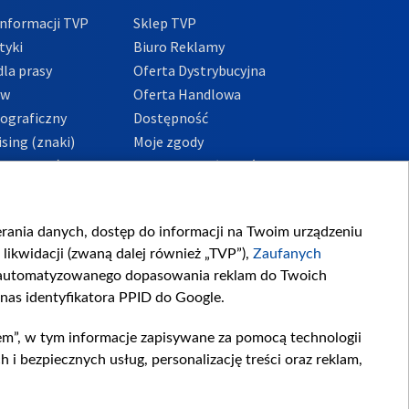
nformacji TVP
Sklep TVP
tyki
Biuro Reklamy
la prasy
Oferta Dystrybucyjna
ów
Oferta Handlowa
tograficzny
Dostępność
sing (znaki)
Moje zgody
Prywatności
Procedura zgłoszeń
wewnętrznych
przeciwdziałania
m i korupcji
ierania danych, dostęp do informacji na Twoim urządzeniu
likwidacji (zwaną dalej również „TVP”),
Zaufanych
zautomatyzowanego dopasowania reklam do Twoich
 nas identyfikatora PPID do Google.
em”, w tym informacje zapisywane za pomocą technologii
 bezpiecznych usług, personalizację treści oraz reklam,