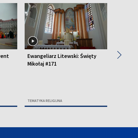
▶
went
Ewangeliarz Litewski: Święty
Ewangeli
Mikołaj #171
#170
TEMATYKA RELIGIJNA
TEMATYKA R