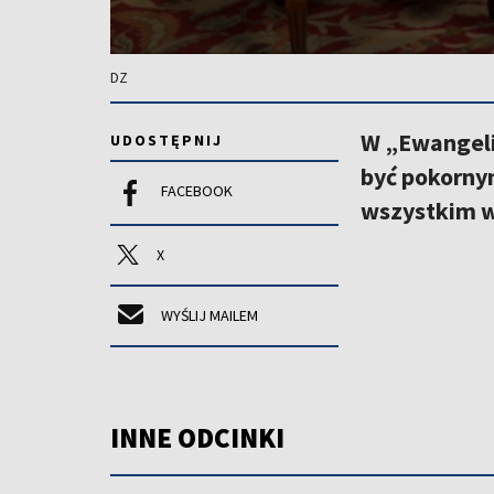
DZ
W „Ewangeli
UDOSTĘPNIJ
być pokornym
FACEBOOK
wszystkim w
X
WYŚLIJ MAILEM
INNE ODCINKI