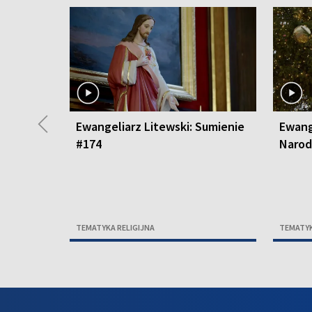
◀
Ewangeliarz Litewski: Sumienie
Ewang
#174
Narod
TEMATYKA RELIGIJNA
TEMATYK