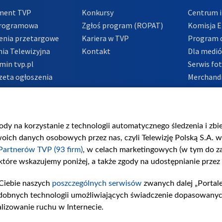
ment TVP
Konkursy
Centrum i
Programowa
Zgłoś program (ROPAT)
Komisja E
enia przetargowe
Kariera w TVP
Program d
ia Telewizyjna
Kontakt
Dla medi
min tvp.pl
Serwis fo
zeta ogłoszenia
Merchandi
acje o nadawcy
Polityka 
Polityka 
nadużycio
gody na korzystanie z technologii automatycznego śledzenia i zb
ch danych osobowych przez nas, czyli Telewizję Polską S.A. w 
Partnerów TVP (93 firm)
, w celach marketingowych (w tym do 
 które wskazujemy poniżej, a także zgody na udostępnianie przez
Ciebie naszych
poszczególnych serwisów
zwanych dalej „Portal
dobnych technologii umożliwiających świadczenie dopasowanych i
lizowanie ruchu w Internecie.