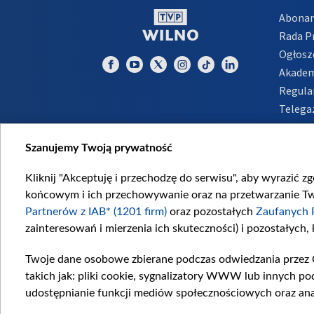
Abona
Rada 
Ogłosz
Akadem
Regula
Telega
Inform
Szanujemy Twoją prywatność
Kliknij "Akceptuję i przechodzę do serwisu", aby wyrazić z
końcowym i ich przechowywanie oraz na przetwarzanie Twoi
Partnerów z IAB* (1201 firm)
oraz pozostałych
Zaufanych 
zainteresowań i mierzenia ich skuteczności) i pozostałych,
Twoje dane osobowe zbierane podczas odwiedzania przez 
takich jak: pliki cookie, sygnalizatory WWW lub innych po
udostępnianie funkcji mediów społecznościowych oraz ana