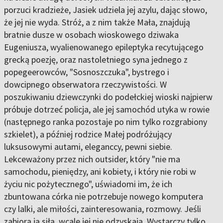
porzuci kradzieże, Jasiek udziela jej azylu, dając słowo,
że jej nie wyda. Stróż, a z nim także Mała, znajdują
bratnie dusze w osobach wioskowego dziwaka
Eugeniusza, wyalienowanego epileptyka recytującego
grecką poezję, oraz nastoletniego syna jednego z
popegeerowców, "Sosnoszczuka", bystrego i
dowcipnego obserwatora rzeczywistości. W
poszukiwaniu dziewczynki do podełckiej wioski najpierw
próbuje dotrzeć policja, ale jej samochód utyka w rowie
(następnego ranka pozostaje po nim tylko rozgrabiony
szkielet), a później rodzice Małej podróżujący
luksusowymi autami, eleganccy, pewni siebie.
Lekceważony przez nich outsider, który "nie ma
samochodu, pieniędzy, ani kobiety, i który nie robi w
życiu nic pożytecznego", uświadomi im, że ich
zbuntowana córka nie potrzebuje nowego komputera
czy lalki, ale miłości, zainteresowania, rozmowy. Jeśli
zabiorą ją siłą, wcale jej nie odzyskają. Wystarczy tylko