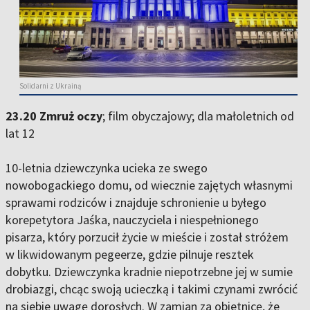
Solidarni z Ukrainą
23.20 Zmruż oczy
; film obyczajowy; dla małoletnich od
lat 12
10-letnia dziewczynka ucieka ze swego
nowobogackiego domu, od wiecznie zajętych własnymi
sprawami rodziców i znajduje schronienie u byłego
korepetytora Jaśka, nauczyciela i niespełnionego
pisarza, który porzucił życie w mieście i został stróżem
w likwidowanym pegeerze, gdzie pilnuje resztek
dobytku. Dziewczynka kradnie niepotrzebne jej w sumie
drobiazgi, chcąc swoją ucieczką i takimi czynami zwrócić
na siebie uwagę dorosłych. W zamian za obietnicę, że