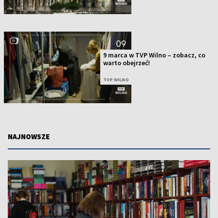
9 marca w TVP Wilno – zobacz, co
warto obejrzeć!
TVP WILNO
NAJNOWSZE