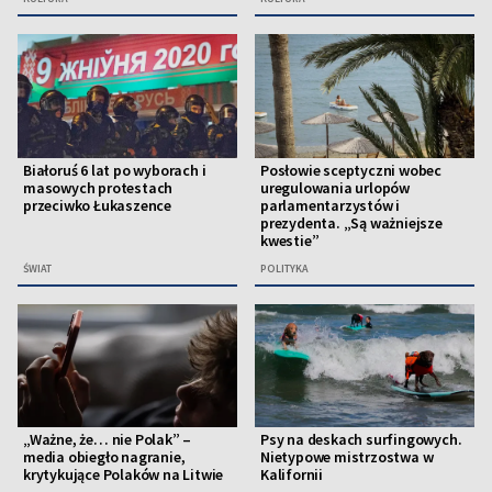
Białoruś 6 lat po wyborach i
Posłowie sceptyczni wobec
masowych protestach
uregulowania urlopów
przeciwko Łukaszence
parlamentarzystów i
prezydenta. „Są ważniejsze
kwestie”
ŚWIAT
POLITYKA
„Ważne, że… nie Polak” –
Psy na deskach surfingowych.
media obiegło nagranie,
Nietypowe mistrzostwa w
krytykujące Polaków na Litwie
Kalifornii