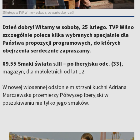
25 lutego w TVP Wilno – zobacz, co warto obejrzeć!
Dzień dobry! Witamy w sobotę, 25 lutego. TVP Wilno
szczególnie poleca kilka wybranych specjalnie dla
Państwa propozycji programowych, do których
obejrzenia serdecznie zapraszamy.
09.55 Smaki świata s.III – po iberyjsku odc. (33)
;
magazyn; dla małoletnich od lat 12
W nowej wiosennej odsłonie mistrzyni kuchni Adriana
Marczewska przemierzy Półwysep Iberyjski w
poszukiwaniu nie tylko jego smaków.