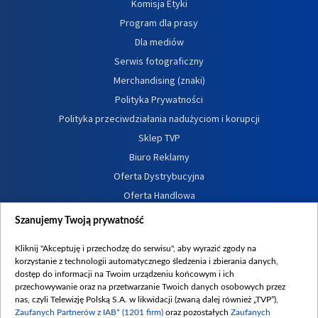
Komisja Etyki
Program dla prasy
Dla mediów
Serwis fotograficzny
Merchandising (znaki)
Polityka Prywatności
Polityka przeciwdziałania nadużyciom i korupcji
Sklep TVP
Biuro Reklamy
Oferta Dystrybucyjna
Oferta Handlowa
Dostępność
Szanujemy Twoją prywatność
Moje zgody
Kliknij "Akceptuję i przechodzę do serwisu", aby wyrazić zgody na
Procedura zgłoszeń wewnętrznych
korzystanie z technologii automatycznego śledzenia i zbierania danych,
dostęp do informacji na Twoim urządzeniu końcowym i ich
przechowywanie oraz na przetwarzanie Twoich danych osobowych przez
nas, czyli Telewizję Polską S.A. w likwidacji (zwaną dalej również „TVP”),
Zaufanych Partnerów z IAB* (1201 firm)
oraz pozostałych
Zaufanych