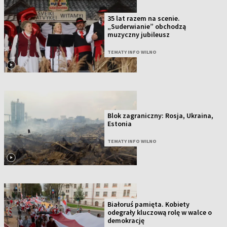
35 lat razem na scenie.
„Suderwianie” obchodzą
muzyczny jubileusz
TEMATY INFO WILNO
Blok zagraniczny: Rosja, Ukraina,
Estonia
TEMATY INFO WILNO
Białoruś pamięta. Kobiety
odegrały kluczową rolę w walce o
demokrację