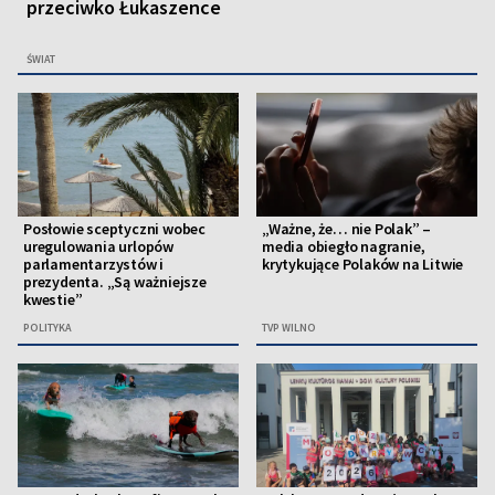
przeciwko Łukaszence
ŚWIAT
Posłowie sceptyczni wobec
„Ważne, że… nie Polak” –
uregulowania urlopów
media obiegło nagranie,
parlamentarzystów i
krytykujące Polaków na Litwie
prezydenta. „Są ważniejsze
kwestie”
POLITYKA
TVP WILNO