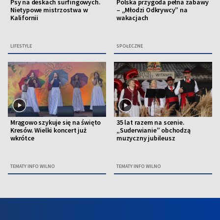
Psy na deskach surfingowych.
Polska przygoda pełna zabawy
Nietypowe mistrzostwa w
– „Młodzi Odkrywcy” na
Kalifornii
wakacjach
LIFESTYLE
SPOŁECZNE
Mrągowo szykuje się na święto
35 lat razem na scenie.
Kresów. Wielki koncert już
„Suderwianie” obchodzą
wkrótce
muzyczny jubileusz
TEMATY INFO WILNO
TEMATY INFO WILNO