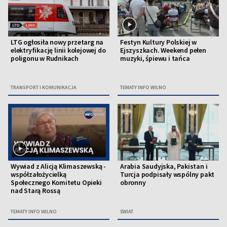
LTG ogłosiła nowy przetarg na
Festyn Kultury Polskiej w
elektryfikację linii kolejowej do
Ejszyszkach. Weekend pełen
poligonu w Rudnikach
muzyki, śpiewu i tańca
TRANSPORT I KOMUNIKACJA
TEMATY INFO WILNO
Wywiad z Alicją Klimaszewską -
Arabia Saudyjska, Pakistan i
współzałożycielką
Turcja podpisały wspólny pakt
Społecznego Komitetu Opieki
obronny
nad Starą Rossą
TEMATY INFO WILNO
ŚWIAT