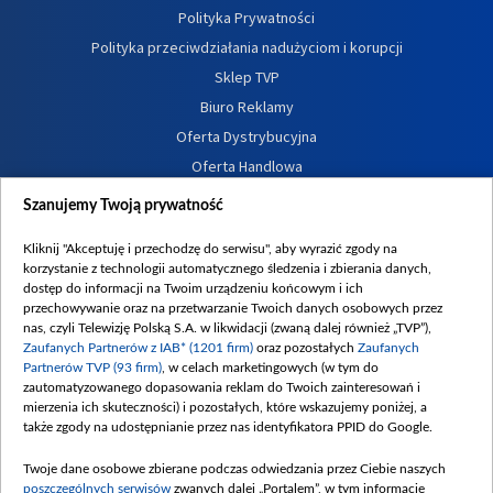
Polityka Prywatności
Polityka przeciwdziałania nadużyciom i korupcji
Sklep TVP
Biuro Reklamy
Oferta Dystrybucyjna
Oferta Handlowa
Dostępność
Szanujemy Twoją prywatność
Moje zgody
Kliknij "Akceptuję i przechodzę do serwisu", aby wyrazić zgody na
Procedura zgłoszeń wewnętrznych
korzystanie z technologii automatycznego śledzenia i zbierania danych,
dostęp do informacji na Twoim urządzeniu końcowym i ich
przechowywanie oraz na przetwarzanie Twoich danych osobowych przez
nas, czyli Telewizję Polską S.A. w likwidacji (zwaną dalej również „TVP”),
Zaufanych Partnerów z IAB* (1201 firm)
oraz pozostałych
Zaufanych
Partnerów TVP (93 firm)
, w celach marketingowych (w tym do
zautomatyzowanego dopasowania reklam do Twoich zainteresowań i
mierzenia ich skuteczności) i pozostałych, które wskazujemy poniżej, a
także zgody na udostępnianie przez nas identyfikatora PPID do Google.
Twoje dane osobowe zbierane podczas odwiedzania przez Ciebie naszych
poszczególnych serwisów
zwanych dalej „Portalem”, w tym informacje