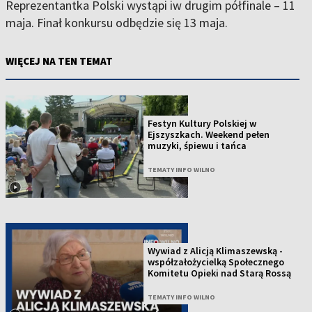
Reprezentantka Polski wystąpi iw drugim półfinale – 11
maja. Finał konkursu odbędzie się 13 maja.
WIĘCEJ NA TEN TEMAT
Festyn Kultury Polskiej w
Ejszyszkach. Weekend pełen
muzyki, śpiewu i tańca
TEMATY INFO WILNO
Wywiad z Alicją Klimaszewską -
współzałożycielką Społecznego
Komitetu Opieki nad Starą Rossą
TEMATY INFO WILNO