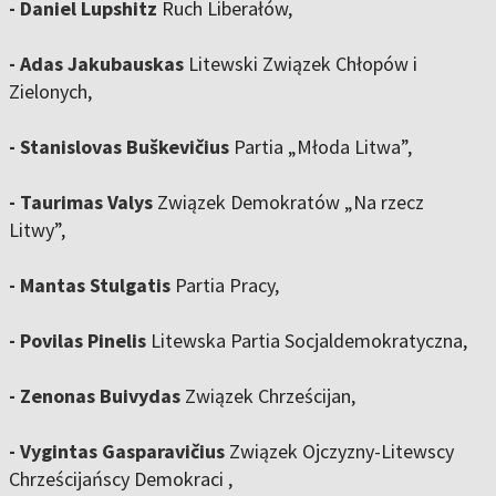
- Daniel Lupshitz
Ruch Liberałów,
- Adas Jakubauskas
Litewski Związek Chłopów i
Zielonych,
- Stanislovas Buškevičius
Partia „Młoda Litwa”,
- Taurimas Valys
Związek Demokratów „Na rzecz
Litwy”,
- Mantas Stulgatis
Partia Pracy,
- Povilas Pinelis
Litewska Partia Socjaldemokratyczna,
- Zenonas Buivydas
Związek Chrześcijan,
- Vygintas Gasparavičius
Związek Ojczyzny-Litewscy
Chrześcijańscy Demokraci ,