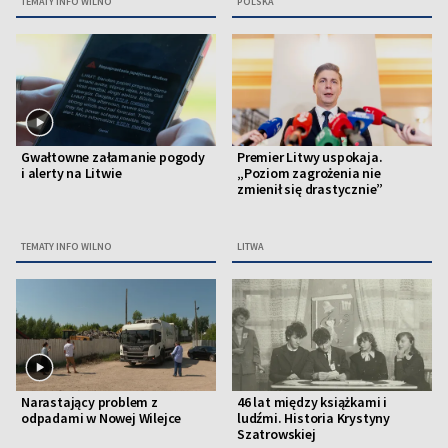
TEMATY INFO WILNO
POLSKA
Gwałtowne załamanie pogody
Premier Litwy uspokaja.
i alerty na Litwie
„Poziom zagrożenia nie
zmienił się drastycznie”
TEMATY INFO WILNO
LITWA
Narastający problem z
46 lat między książkami i
odpadami w Nowej Wilejce
ludźmi. Historia Krystyny
Szatrowskiej