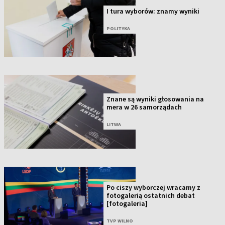
I tura wyborów: znamy wyniki
POLITYKA
Znane są wyniki głosowania na
mera w 26 samorządach
LITWA
Po ciszy wyborczej wracamy z
fotogalerią ostatnich debat
[fotogaleria]
TVP WILNO