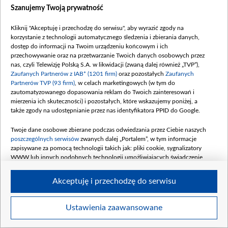
Dostępność
Szanujemy Twoją prywatność
Moje zgody
Kliknij "Akceptuję i przechodzę do serwisu", aby wyrazić zgody na
Procedura zgłoszeń wewnętrznych
korzystanie z technologii automatycznego śledzenia i zbierania danych,
dostęp do informacji na Twoim urządzeniu końcowym i ich
przechowywanie oraz na przetwarzanie Twoich danych osobowych przez
nas, czyli Telewizję Polską S.A. w likwidacji (zwaną dalej również „TVP”),
Zaufanych Partnerów z IAB* (1201 firm)
oraz pozostałych
Zaufanych
Partnerów TVP (93 firm)
, w celach marketingowych (w tym do
zautomatyzowanego dopasowania reklam do Twoich zainteresowań i
mierzenia ich skuteczności) i pozostałych, które wskazujemy poniżej, a
także zgody na udostępnianie przez nas identyfikatora PPID do Google.
Twoje dane osobowe zbierane podczas odwiedzania przez Ciebie naszych
poszczególnych serwisów
zwanych dalej „Portalem”, w tym informacje
zapisywane za pomocą technologii takich jak: pliki cookie, sygnalizatory
WWW lub innych podobnych technologii umożliwiających świadczenie
dopasowanych i bezpiecznych usług, personalizację treści oraz reklam,
udostępnianie funkcji mediów społecznościowych oraz analizowanie ruchu
Akceptuję i przechodzę do serwisu
w Internecie.
Twoje dane osobowe zbierane podczas odwiedzania przez Ciebie
Ustawienia zaawansowane
poszczególnych serwisów
na Portalu, takie jak adresy IP, identyfikatory
©2026 Telewizja Polska S. A. w likwidacji
Twoich urządzeń końcowych i identyfikatory plików cookie, informacje o