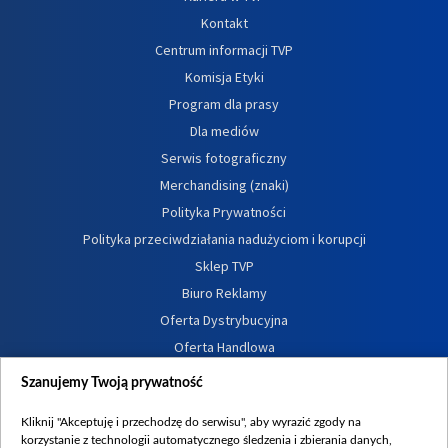
Kontakt
Centrum informacji TVP
Komisja Etyki
Program dla prasy
Dla mediów
Serwis fotograficzny
Merchandising (znaki)
Polityka Prywatności
Polityka przeciwdziałania nadużyciom i korupcji
Sklep TVP
Biuro Reklamy
Oferta Dystrybucyjna
Oferta Handlowa
Dostępność
Szanujemy Twoją prywatność
Moje zgody
Kliknij "Akceptuję i przechodzę do serwisu", aby wyrazić zgody na
Procedura zgłoszeń wewnętrznych
korzystanie z technologii automatycznego śledzenia i zbierania danych,