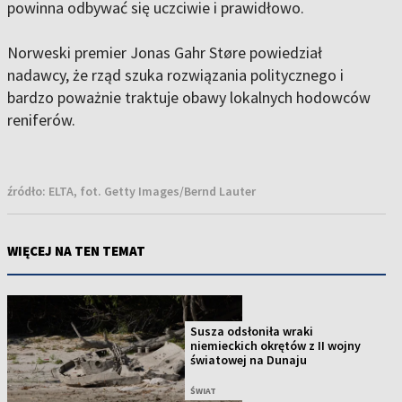
powinna odbywać się uczciwie i prawidłowo.
Norweski premier Jonas Gahr Støre powiedział
nadawcy, że rząd szuka rozwiązania politycznego i
bardzo poważnie traktuje obawy lokalnych hodowców
reniferów.
źródło:
ELTA, fot. Getty Images/Bernd Lauter
WIĘCEJ NA TEN TEMAT
Susza odsłoniła wraki
niemieckich okrętów z II wojny
światowej na Dunaju
ŚWIAT