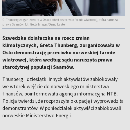
G. Thunberg zorganizowała w Oslo protest przeciwko farmie wiatrowej, która narusza
prawa Saamów, fot. Getty Images/Bernd Lauter
Szwedzka działaczka na rzecz zmian
klimatycznych, Greta Thunberg, zorganizowała w
Oslo demonstrację przeciwko norweskiej farmie
wiatrowej, która według sądu naruszyła prawa
starożytnej populacji Saamów.
Thunberg i dziesiątki innych aktywistów zablokowały
we wtorek wejście do norweskiego ministerstwa
finansów, poinformowała agencja informacyjna NTB.
Policja twierdzi, że rozproszyła okupację i wyprowadziła
demonstrantów. W poniedziałek aktywiści zablokowali
norweskie Ministerstwo Energii.