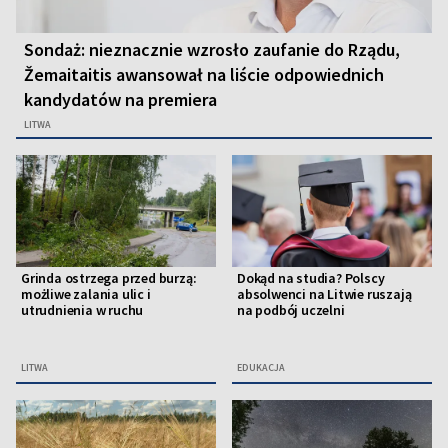
Sondaż: nieznacznie wzrosło zaufanie do Rządu,
Žemaitaitis awansował na liście odpowiednich
kandydatów na premiera
LITWA
Grinda ostrzega przed burzą:
Dokąd na studia? Polscy
możliwe zalania ulic i
absolwenci na Litwie ruszają
utrudnienia w ruchu
na podbój uczelni
LITWA
EDUKACJA