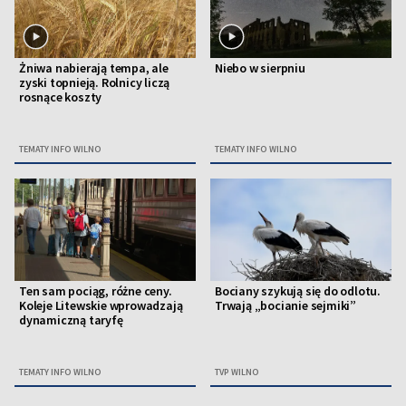
Żniwa nabierają tempa, ale
Niebo w sierpniu
zyski topnieją. Rolnicy liczą
rosnące koszty
TEMATY INFO WILNO
TEMATY INFO WILNO
Ten sam pociąg, różne ceny.
Bociany szykują się do odlotu.
Koleje Litewskie wprowadzają
Trwają „bocianie sejmiki”
dynamiczną taryfę
TEMATY INFO WILNO
TVP WILNO