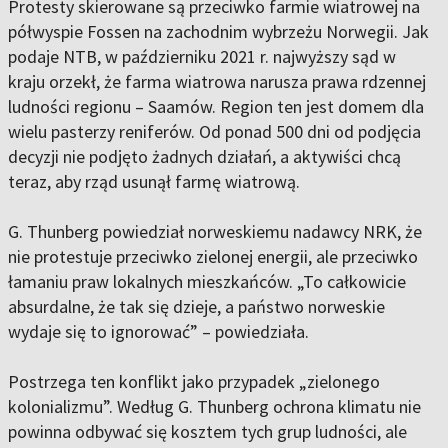
Protesty skierowane są przeciwko farmie wiatrowej na
półwyspie Fossen na zachodnim wybrzeżu Norwegii. Jak
podaje NTB, w październiku 2021 r. najwyższy sąd w
kraju orzekł, że farma wiatrowa narusza prawa rdzennej
ludności regionu – Saamów. Region ten jest domem dla
wielu pasterzy reniferów. Od ponad 500 dni od podjęcia
decyzji nie podjęto żadnych działań, a aktywiści chcą
teraz, aby rząd usunął farmę wiatrową.
G. Thunberg powiedział norweskiemu nadawcy NRK, że
nie protestuje przeciwko zielonej energii, ale przeciwko
łamaniu praw lokalnych mieszkańców. „To całkowicie
absurdalne, że tak się dzieje, a państwo norweskie
wydaje się to ignorować” – powiedziała.
Postrzega ten konflikt jako przypadek „zielonego
kolonializmu”. Według G. Thunberg ochrona klimatu nie
powinna odbywać się kosztem tych grup ludności, ale