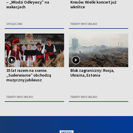
– „Młodzi Odkrywcy” na
Kresów. Wielki koncert już
wakacjach
wkrótce
SPOŁECZNE
TEMATY INFO WILNO
35 lat razem na scenie.
Blok zagraniczny: Rosja,
„Suderwianie” obchodzą
Ukraina, Estonia
muzyczny jubileusz
TEMATY INFO WILNO
TEMATY INFO WILNO