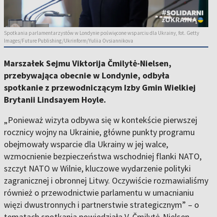
Spotkania parlamentarzystów w Londynie poświęcone wsparciu dla Ukrainy, fot. Getty
Images/Future Publishing/Ukrinform/Yuliia Ovsiannikova
Marszałek Sejmu Viktorija Čmilytė-Nielsen,
przebywająca obecnie w Londynie, odbyła
spotkanie z przewodniczącym Izby Gmin Wielkiej
Brytanii Lindsayem Hoyle.
„Ponieważ wizyta odbywa się w kontekście pierwszej
rocznicy wojny na Ukrainie, główne punkty programu
obejmowały wsparcie dla Ukrainy w jej walce,
wzmocnienie bezpieczeństwa wschodniej flanki NATO,
szczyt NATO w Wilnie, kluczowe wydarzenie polityki
zagranicznej i obronnej Litwy. Oczywiście rozmawialiśmy
również o przewodnictwie parlamentu w umacnianiu
więzi dwustronnych i partnerstwie strategicznym” – o
tematach spotkania powiedziała V. Čmilytė-Nielsen.