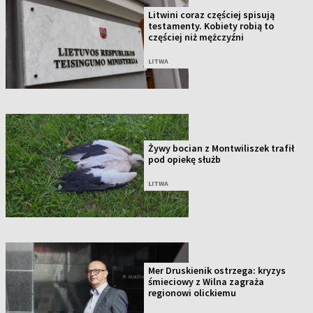
Litwini coraz częściej spisują
testamenty. Kobiety robią to
częściej niż mężczyźni
LITWA
Żywy bocian z Montwiliszek trafił
pod opiekę służb
LITWA
Mer Druskienik ostrzega: kryzys
śmieciowy z Wilna zagraża
regionowi olickiemu