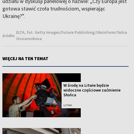
udziału w dyskusji panelowej o nazwie: „Czy Europa jest
gotowa stawić czoła trudnościom, wspierając
Ukrainę?”.
ELTA, fot. Getty Images/Future Publishing/Ukrinform/Yuliia
źródło:
Ovsiannikova
WIĘCEJ NA TEN TEMAT
W środę na Litwie będzie
widoczne częściowe zaćmienie
Słońca
LITWA