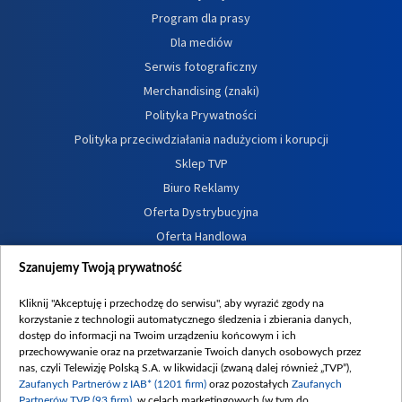
Program dla prasy
Dla mediów
Serwis fotograficzny
Merchandising (znaki)
Polityka Prywatności
Polityka przeciwdziałania nadużyciom i korupcji
Sklep TVP
Biuro Reklamy
Oferta Dystrybucyjna
Oferta Handlowa
Dostępność
Szanujemy Twoją prywatność
Moje zgody
Kliknij "Akceptuję i przechodzę do serwisu", aby wyrazić zgody na
Procedura zgłoszeń wewnętrznych
korzystanie z technologii automatycznego śledzenia i zbierania danych,
dostęp do informacji na Twoim urządzeniu końcowym i ich
przechowywanie oraz na przetwarzanie Twoich danych osobowych przez
nas, czyli Telewizję Polską S.A. w likwidacji (zwaną dalej również „TVP”),
Zaufanych Partnerów z IAB* (1201 firm)
oraz pozostałych
Zaufanych
Partnerów TVP (93 firm)
, w celach marketingowych (w tym do