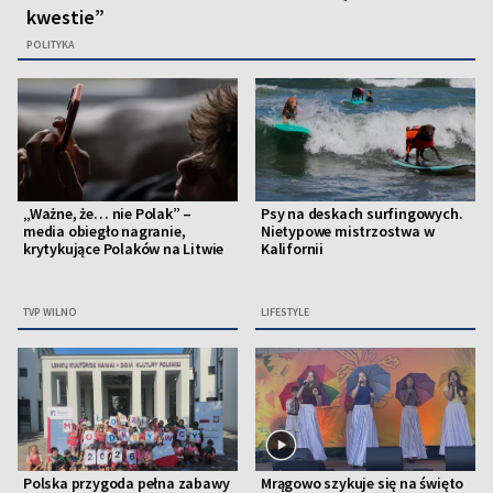
kwestie”
POLITYKA
„Ważne, że… nie Polak” –
Psy na deskach surfingowych.
media obiegło nagranie,
Nietypowe mistrzostwa w
krytykujące Polaków na Litwie
Kalifornii
TVP WILNO
LIFESTYLE
Polska przygoda pełna zabawy
Mrągowo szykuje się na święto