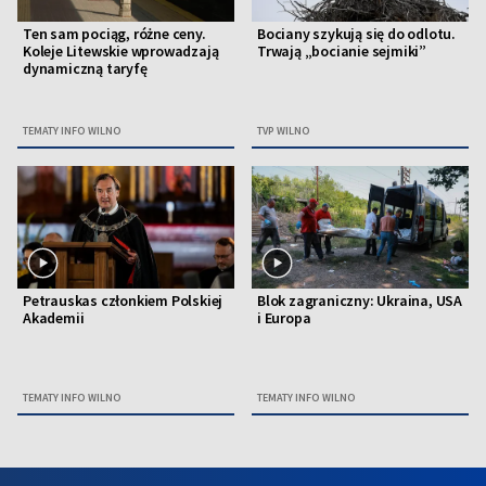
Ten sam pociąg, różne ceny.
Bociany szykują się do odlotu.
Koleje Litewskie wprowadzają
Trwają „bocianie sejmiki”
dynamiczną taryfę
TEMATY INFO WILNO
TVP WILNO
Petrauskas członkiem Polskiej
Blok zagraniczny: Ukraina, USA
Akademii
i Europa
TEMATY INFO WILNO
TEMATY INFO WILNO