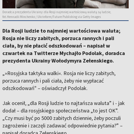
Doradca prezydenta Ukrainy: dla Rosji najmniej wartościową walutą są ludzie,
fot.Hennadii Minchenko / Ukrinform/Future Publishing via Getty Images
Dla Rosji ludzie to najmniej wartościowa waluta;
Rosja nie liczy zabitych, porzuca rannych i pali
ciała, by nie płacić odszkodowań – napisał w
czwartek na Twitterze Mychajło Podolak, doradca
prezydenta Ukrainy Wołodymyra Zełenskiego.
„»Rosyjska taktyka walki«. Rosja nie liczy zabitych,
porzuca rannych i pali ciała, żeby nie wypłacać
odszkodowań" – oświadczył Podolak.
Jak ocenił, „dla Rosji ludzie to najtańsza waluta” i - jak
dodał – dla rosyjskiego społeczeństwa „to jest OK”.
„Czy musi być po 5000 zabitych dziennie, żeby poczuli
zagrożenie i zaczęli zadawać odpowiednie pytania?” –
napisał doradca Zełenskiego.