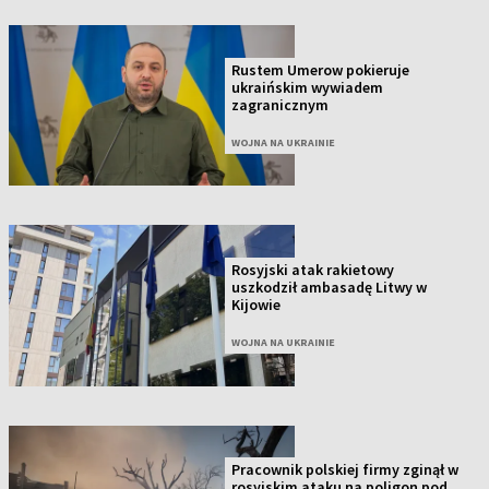
Rustem Umerow pokieruje
ukraińskim wywiadem
zagranicznym
WOJNA NA UKRAINIE
Rosyjski atak rakietowy
uszkodził ambasadę Litwy w
Kijowie
WOJNA NA UKRAINIE
Pracownik polskiej firmy zginął w
rosyjskim ataku na poligon pod