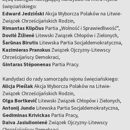
święciańskiego:
Edward Jedziński
Akcja Wyborcza Polaków na Litwie-
Związek Chrześcijańskich Rodzin,
Rimantas Klipčius
Partia „Wolność i Sprawiedliwość”,
Dovilė Žižienė
Litewski Związek Chłopów i Zielonych,
Šarūnas Birutis
Litewska Partia Socjaldemokratyczna,
Kazimieras Pranskus
Związek Ojczyzny-Litewscy
Chrześcijańscy Demokraci,
Gintaras Stėponenas
Partia Pracy.
Kandydaci do rady samorządu rejonu święciańskiego:
Alicja Pieślak
Akcja Wyborcza Polaków na Litwie-
Związek Chrześcijańskich Rodzin,
Olga Bortkevič
Litewski Związek Chłopów i Zielonych,
Antonij Jundo
Litewska Partia Socjaldemokratyczna,
Gediminas Krivickas
Partia Pracy,
Daiva Jasiulionienė
Związek Ojczyzny-Litewscy
Chrześcijańscy Demokraci,