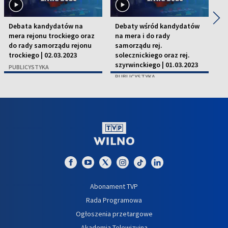
◀
▶
Debata kandydatów na
Debaty wśród kandydatów
D
mera rejonu trockiego oraz
na mera i do rady
r
do rady samorządu rejonu
samorządu rej.
Wi
trockiego | 02.03.2023
solecznickiego oraz rej.
P
szyrwinckiego | 01.03.2023
PUBLICYSTYKA
PUBLICYSTYKA
Abonament TVP
Rada Programowa
Ogłoszenia przetargowe
Akademia Telewizyjna