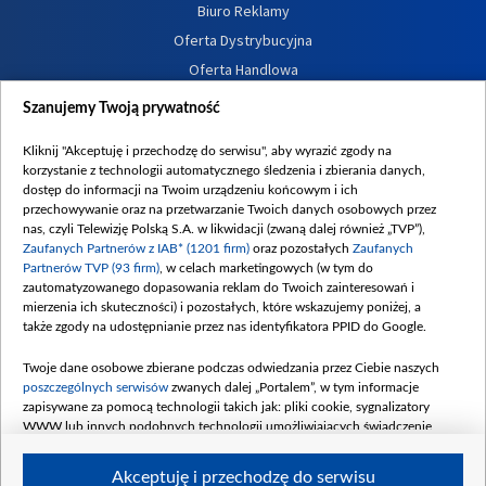
Biuro Reklamy
Oferta Dystrybucyjna
Oferta Handlowa
Dostępność
Szanujemy Twoją prywatność
Moje zgody
Kliknij "Akceptuję i przechodzę do serwisu", aby wyrazić zgody na
Procedura zgłoszeń wewnętrznych
korzystanie z technologii automatycznego śledzenia i zbierania danych,
dostęp do informacji na Twoim urządzeniu końcowym i ich
przechowywanie oraz na przetwarzanie Twoich danych osobowych przez
nas, czyli Telewizję Polską S.A. w likwidacji (zwaną dalej również „TVP”),
Zaufanych Partnerów z IAB* (1201 firm)
oraz pozostałych
Zaufanych
Partnerów TVP (93 firm)
, w celach marketingowych (w tym do
zautomatyzowanego dopasowania reklam do Twoich zainteresowań i
mierzenia ich skuteczności) i pozostałych, które wskazujemy poniżej, a
także zgody na udostępnianie przez nas identyfikatora PPID do Google.
Twoje dane osobowe zbierane podczas odwiedzania przez Ciebie naszych
poszczególnych serwisów
zwanych dalej „Portalem”, w tym informacje
zapisywane za pomocą technologii takich jak: pliki cookie, sygnalizatory
WWW lub innych podobnych technologii umożliwiających świadczenie
dopasowanych i bezpiecznych usług, personalizację treści oraz reklam,
udostępnianie funkcji mediów społecznościowych oraz analizowanie ruchu
Akceptuję i przechodzę do serwisu
w Internecie.