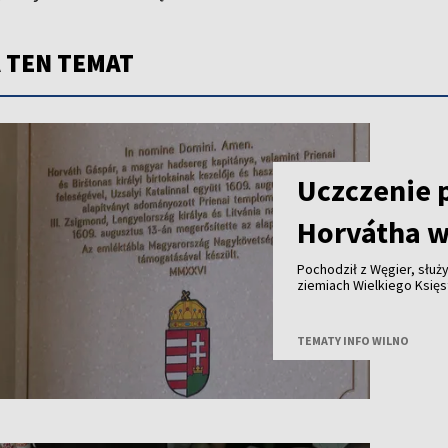
 TEN TEMAT
Uczczenie 
Horvátha w
Pochodził z Węgier, służy
ziemiach Wielkiego Księstwa Lite
królewskich dóbr - ponad cztery stu
jego historię przypomina tablica od
Polski i Węgier.
TEMATY INFO WILNO