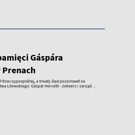
pamięci Gáspára
 Prenach
ł Rzeczypospolitej, a trwały ślad pozostawił na
wskiego. Gáspár Horváth - żołnierz i zarządca
lecia temu wsparł kościół w Prenach. Dziś
słonięta z udziałem przedstawicieli Litwy,