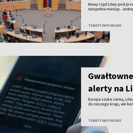
Nowy rząd Litwy pod pr
niespełna miesiąc. Jedn
TEMATY INFO WILNO
Gwałtowne 
alerty na L
Europa szuka cienia, Litw
do naszego kraju, ale k
przechodzą już burze z 
TEMATY INFO WILNO