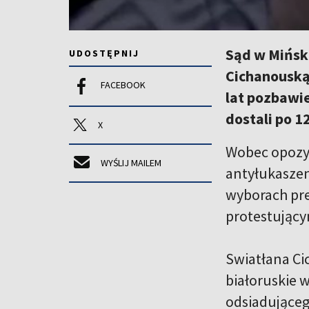
Sąd w Mińsku
UDOSTĘPNIJ
Cichanouską.
FACEBOOK
lat pozbawie
dostali po 12
X
Wobec opozyc
WYŚLIJ MAILEM
antyłukaszen
wyborach pre
protestujący
Swiatłana Ci
białoruskie w
odsiadująceg