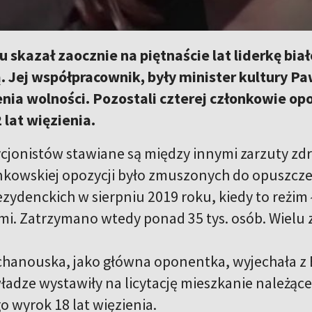
 skazał zaocznie na piętnaście lat liderkę bia
 Jej współpracownik, były minister kultury Pa
nia wolności. Pozostali czterej członkowie o
 lat więzienia.
jonistów stawiane są między innymi zarzuty zdra
kowskiej opozycji było zmuszonych do opuszcze
zydenckich w sierpniu 2019 roku, kiedy to reżim 
mi. Zatrzymano wtedy ponad 35 tys. osób. Wielu 
chanouska, jako główna oponentka, wyjechała z B
ładze wystawiły na licytację mieszkanie należące 
o wyrok 18 lat więzienia.