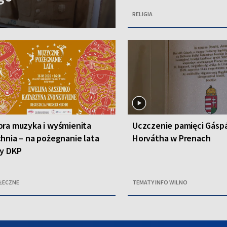
RELIGIA
ra muzyka i wyśmienita
Uczczenie pamięci Gásp
hnia – na pożegnanie lata
Horvátha w Prenach
zy DKP
ŁECZNE
TEMATY INFO WILNO