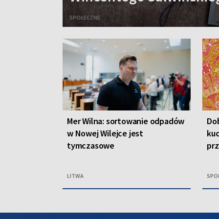
SPOŁECZNE
Mer Wilna: sortowanie odpadów
Dob
w Nowej Wilejce jest
kuc
tymczasowe
pr
LITWA
SPO