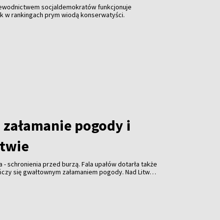
zewodnictwem socjaldemokratów funkcjonuje
ak w rankingach prym wiodą konserwatyści.
załamanie pogody i
itwie
a - schronienia przed burzą. Fala upałów dotarła także
ończy się gwałtownym załamaniem pogody. Nad Litwą
ulewami, gradem i porywistym wiatrem.