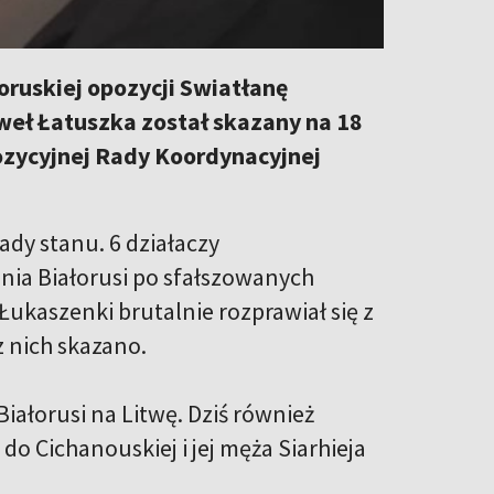
łoruskiej opozycji Swiatłanę
weł Łatuszka został skazany na 18
pozycyjnej Rady Koordynacyjnej
dy stanu. 6 działaczy
nia Białorusi po sfałszowanych
Łukaszenki brutalnie rozprawiał się z
z nich skazano.
iałorusi na Litwę. Dziś również
do Cichanouskiej i jej męża Siarhieja