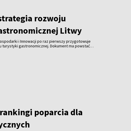
trategia rozwoju
gastronomicznej Litwy
ospodarki i Innowacji po raz pierwszy przygotowuje
ju turystyki gastronomicznej. Dokument ma powstać
spółpracy z branżą gastronomiczną, turystyczną i
 jest uczynienie gastronomii jedną z najważniejszych
ki, zwiększenie jej konkurencyjności i promocja kraju za
rankingi poparcia dla
tycznych