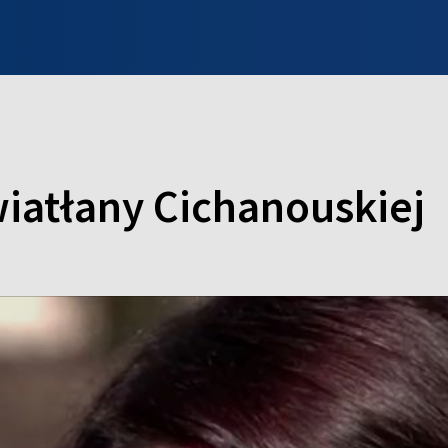
INFO WILNO
WILNO NA DZIEŃ DOBRY
PROGRAMY
ZGŁOŚ
iatłany Cichanouskiej