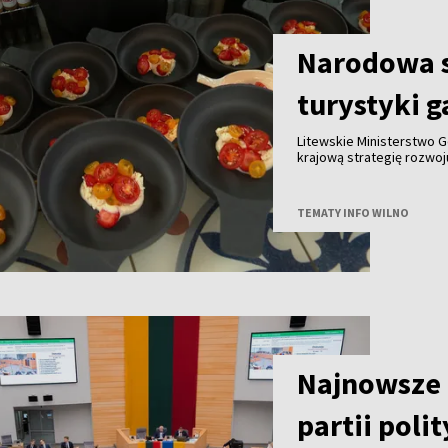
Narodowa s
turystyki 
Litewskie Ministerstwo G
krajową strategię rozwo
do końca tego roku we w
innymi partnerami. Celem
gałęzi litewskiej turysty
TEMATY INFO WILNO
granicą.
Najnowsze 
partii poli