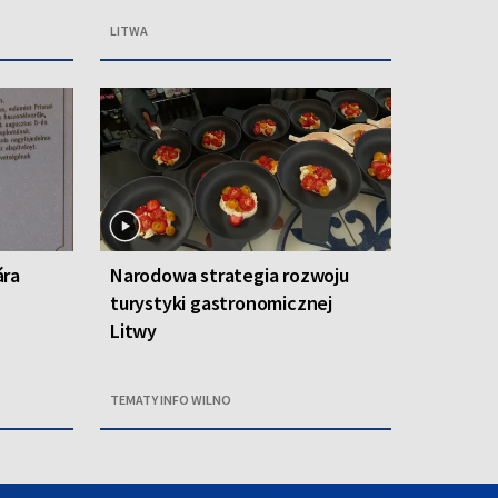
LITWA
ára
Narodowa strategia rozwoju
turystyki gastronomicznej
Litwy
TEMATY INFO WILNO