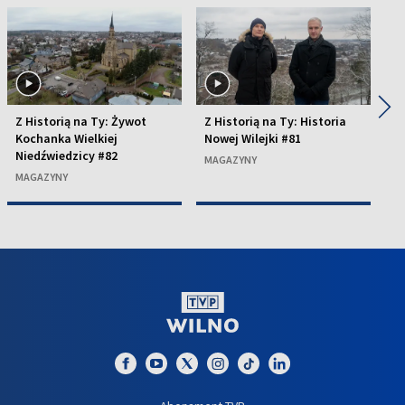
◀
▶
Z Historią na Ty: Żywot
Z Historią na Ty: Historia
Z 
Kochanka Wielkiej
Nowej Wilejki #81
o
Niedźwiedzicy #82
MAGAZYNY
M
MAGAZYNY