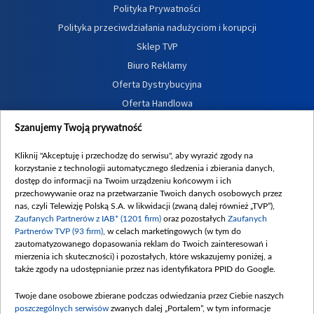
Polityka Prywatności
Polityka przeciwdziałania nadużyciom i korupcji
Sklep TVP
Biuro Reklamy
Oferta Dystrybucyjna
Oferta Handlowa
Dostępność
Szanujemy Twoją prywatność
Moje zgody
Kliknij "Akceptuję i przechodzę do serwisu", aby wyrazić zgody na
Procedura zgłoszeń wewnętrznych
korzystanie z technologii automatycznego śledzenia i zbierania danych,
dostęp do informacji na Twoim urządzeniu końcowym i ich
przechowywanie oraz na przetwarzanie Twoich danych osobowych przez
nas, czyli Telewizję Polską S.A. w likwidacji (zwaną dalej również „TVP”),
Zaufanych Partnerów z IAB* (1201 firm)
oraz pozostałych
Zaufanych
Partnerów TVP (93 firm)
, w celach marketingowych (w tym do
zautomatyzowanego dopasowania reklam do Twoich zainteresowań i
mierzenia ich skuteczności) i pozostałych, które wskazujemy poniżej, a
także zgody na udostępnianie przez nas identyfikatora PPID do Google.
Twoje dane osobowe zbierane podczas odwiedzania przez Ciebie naszych
poszczególnych serwisów
zwanych dalej „Portalem”, w tym informacje