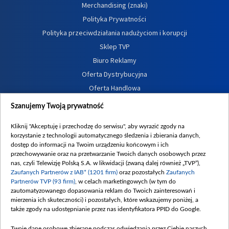
Merchandising (znaki)
Polityka Prywatności
Polityka przeciwdziałania nadużyciom i korupcji
Sklep TVP
Biuro Reklamy
Oferta Dystrybucyjna
Oferta Handlowa
Dostępność
Szanujemy Twoją prywatność
Moje zgody
Kliknij "Akceptuję i przechodzę do serwisu", aby wyrazić zgody na
Procedura zgłoszeń wewnętrznych
korzystanie z technologii automatycznego śledzenia i zbierania danych,
dostęp do informacji na Twoim urządzeniu końcowym i ich
przechowywanie oraz na przetwarzanie Twoich danych osobowych przez
nas, czyli Telewizję Polską S.A. w likwidacji (zwaną dalej również „TVP”),
Zaufanych Partnerów z IAB* (1201 firm)
oraz pozostałych
Zaufanych
Partnerów TVP (93 firm)
, w celach marketingowych (w tym do
zautomatyzowanego dopasowania reklam do Twoich zainteresowań i
mierzenia ich skuteczności) i pozostałych, które wskazujemy poniżej, a
także zgody na udostępnianie przez nas identyfikatora PPID do Google.
Twoje dane osobowe zbierane podczas odwiedzania przez Ciebie naszych