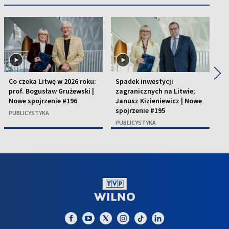
◀
▶
Co czeka Litwę w 2026 roku:
Spadek inwestycji
Pr
prof. Bogusław Grużewski |
zagranicznych na Litwie;
D
Nowe spojrzenie #196
Janusz Kizieniewicz | Nowe
sp
spojrzenie #195
PUBLICYSTYKA
P
PUBLICYSTYKA