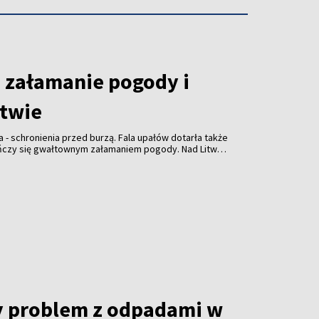
załamanie pogody i
itwie
a - schronienia przed burzą. Fala upałów dotarła także
ończy się gwałtownym załamaniem pogody. Nad Litwą
ulewami, gradem i porywistym wiatrem.
y problem z odpadami w