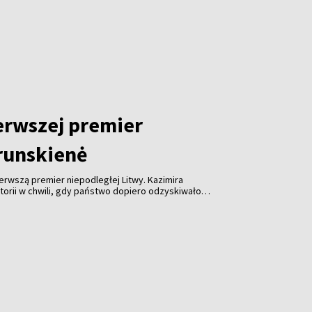
erwszej premier
runskienė
rwszą premier niepodległej Litwy. Kazimira
torii w chwili, gdy państwo dopiero odzyskiwało
ła pochowana z honorami na Wzgórzu Sygnatariuszy.