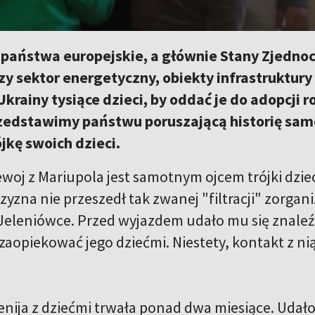
 państwa europejskie, a głównie Stany Zjedno
czy sektor energetyczny, obiekty infrastruktury
Ukrainy tysiące dzieci, by oddać je do adopcji 
rzedstawimy państwu poruszającą historię sam
jkę swoich dzieci.
oj z Mariupola jest samotnym ojcem trójki dzieci
yzna nie przeszedł tak zwanej "filtracji" zorganiz
 Jeleniówce. Przed wyjazdem udało mu się znaleźć
opiekować jego dziećmi. Niestety, kontakt z nią 
nija z dziećmi trwała ponad dwa miesiące. Udało