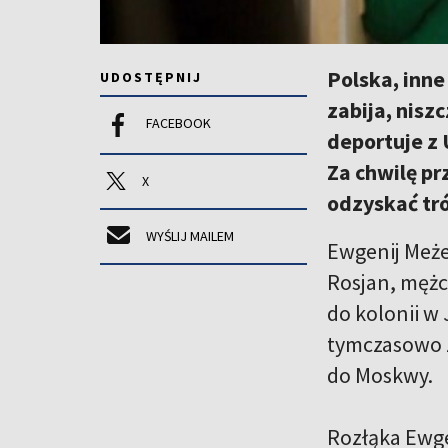
Polska, inne
UDOSTĘPNIJ
zabija, nisz
FACEBOOK
deportuje z 
Za chwilę p
X
odzyskać tró
WYŚLIJ MAILEM
Ewgenij Meżew
Rosjan, mężcz
do kolonii w
tymczasowo za
do Moskwy.
Rozłąka Ewge