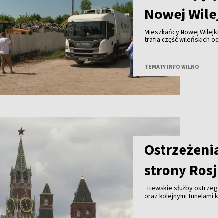
Nowej Wile
Mieszkańcy Nowej Wilejki
trafia część wileńskich
zapowiedzianym spotkan
TEMATY INFO WILNO
Ostrzeżeni
strony Rosj
Litewskie służby ostrzeg
oraz kolejnymi tunelami 
ataku dziś nie ma, są je
może być potrzebna naty