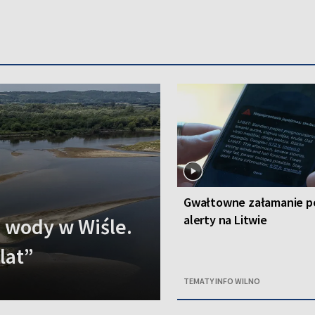
Gwałtowne załamanie p
alerty na Litwie
n wody w Wiśle.
lat”
TEMATY INFO WILNO