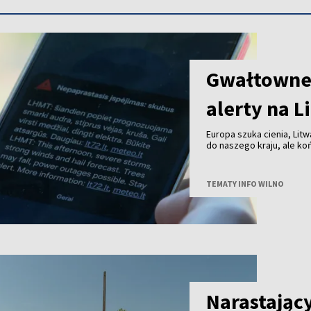
Gwałtowne 
alerty na L
Europa szuka cienia, Litw
do naszego kraju, ale k
przechodzą już burze z 
TEMATY INFO WILNO
Narastając