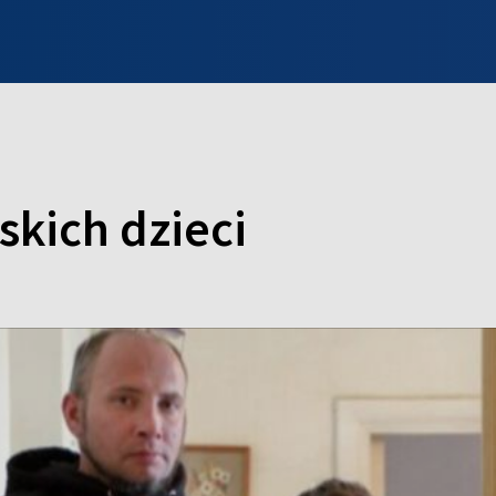
INFO WILNO
WILNO NA DZIEŃ DOBRY
PROGRAMY
ZGŁOŚ
skich dzieci