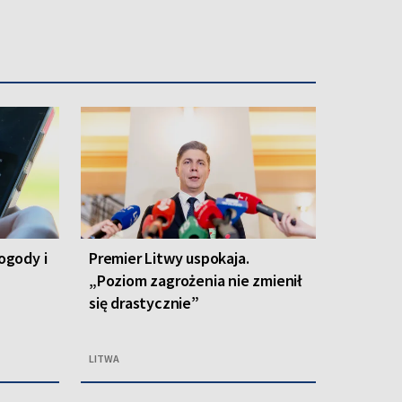
ogody i
Premier Litwy uspokaja.
„Poziom zagrożenia nie zmienił
się drastycznie”
LITWA