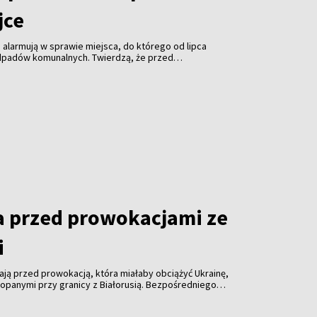
jce
 alarmują w sprawie miejsca, do którego od lipca
 odpadów komunalnych. Twierdzą, że przed
iem teren był porządkowany także w nocy.
a przed prowokacjami ze
i
ają przed prowokacją, która miałaby obciążyć Ukrainę,
kopanymi przy granicy z Białorusią. Bezpośredniego
dnak przygotowania na sytuacje, w których reakcja
chmiast.