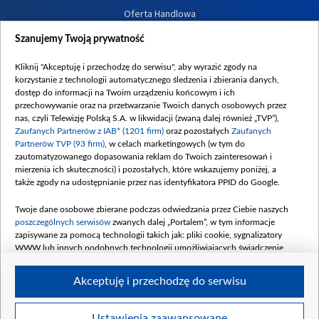
Oferta Handlowa
Dostępność
Szanujemy Twoją prywatność
Moje zgody
Kliknij "Akceptuję i przechodzę do serwisu", aby wyrazić zgody na
Procedura zgłoszeń wewnętrznych
korzystanie z technologii automatycznego śledzenia i zbierania danych,
dostęp do informacji na Twoim urządzeniu końcowym i ich
przechowywanie oraz na przetwarzanie Twoich danych osobowych przez
nas, czyli Telewizję Polską S.A. w likwidacji (zwaną dalej również „TVP”),
Zaufanych Partnerów z IAB* (1201 firm)
oraz pozostałych
Zaufanych
Partnerów TVP (93 firm)
, w celach marketingowych (w tym do
zautomatyzowanego dopasowania reklam do Twoich zainteresowań i
mierzenia ich skuteczności) i pozostałych, które wskazujemy poniżej, a
także zgody na udostępnianie przez nas identyfikatora PPID do Google.
Twoje dane osobowe zbierane podczas odwiedzania przez Ciebie naszych
poszczególnych serwisów
zwanych dalej „Portalem”, w tym informacje
zapisywane za pomocą technologii takich jak: pliki cookie, sygnalizatory
WWW lub innych podobnych technologii umożliwiających świadczenie
dopasowanych i bezpiecznych usług, personalizację treści oraz reklam,
udostępnianie funkcji mediów społecznościowych oraz analizowanie ruchu
Akceptuję i przechodzę do serwisu
w Internecie.
Twoje dane osobowe zbierane podczas odwiedzania przez Ciebie
Ustawienia zaawansowane