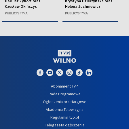
Dariusz Żybort oraz
Krystyna Dzierżyńska oraz
ks
Czesław Okińczyc
Helena Juchniewicz
R
PUBLICYSTYKA
PUBLICYSTYKA
P
Abonament TVP
Rada Programowa
Ogłoszenia przetargowe
Akademia Telewizyjna
Regulamin tvp.pl
Telegazeta ogłoszenia