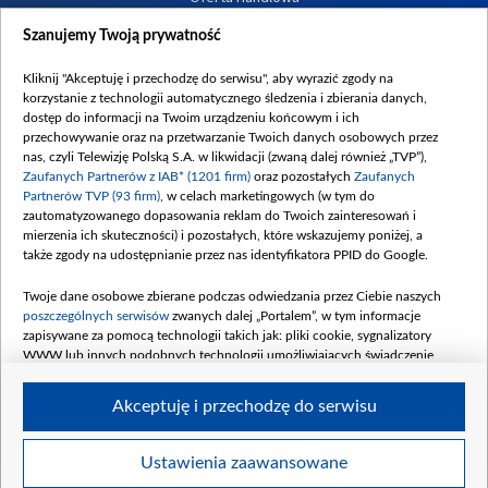
Dostępność
Szanujemy Twoją prywatność
Moje zgody
Kliknij "Akceptuję i przechodzę do serwisu", aby wyrazić zgody na
Procedura zgłoszeń wewnętrznych
korzystanie z technologii automatycznego śledzenia i zbierania danych,
dostęp do informacji na Twoim urządzeniu końcowym i ich
przechowywanie oraz na przetwarzanie Twoich danych osobowych przez
nas, czyli Telewizję Polską S.A. w likwidacji (zwaną dalej również „TVP”),
Zaufanych Partnerów z IAB* (1201 firm)
oraz pozostałych
Zaufanych
Partnerów TVP (93 firm)
, w celach marketingowych (w tym do
zautomatyzowanego dopasowania reklam do Twoich zainteresowań i
mierzenia ich skuteczności) i pozostałych, które wskazujemy poniżej, a
także zgody na udostępnianie przez nas identyfikatora PPID do Google.
Twoje dane osobowe zbierane podczas odwiedzania przez Ciebie naszych
poszczególnych serwisów
zwanych dalej „Portalem”, w tym informacje
zapisywane za pomocą technologii takich jak: pliki cookie, sygnalizatory
WWW lub innych podobnych technologii umożliwiających świadczenie
dopasowanych i bezpiecznych usług, personalizację treści oraz reklam,
udostępnianie funkcji mediów społecznościowych oraz analizowanie ruchu
Akceptuję i przechodzę do serwisu
w Internecie.
Twoje dane osobowe zbierane podczas odwiedzania przez Ciebie
Ustawienia zaawansowane
poszczególnych serwisów
na Portalu, takie jak adresy IP, identyfikatory