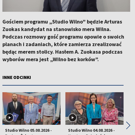
Gościem programu „Studio Wilno” będzie Arturas
Zuokas kandydat na stanowisko mera Wilna.
Podczas rozmowy gość programu opowie o swoich
planach i zadaniach, które zamierza zrealizować
będąc merem stolicy. Hasłem A. Zuokasa podczas
wyborów mera jest „Wilno bez korków”.
INNE ODCINKI
◀
▶
Studio Wilno 05.08.2026 -
Studio Wilno 04.08.2026 -
St