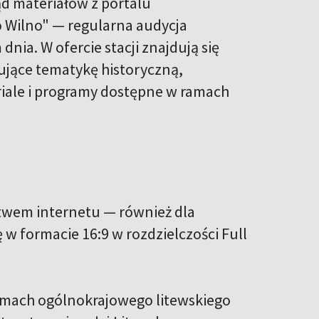
ąd materiałów z portalu
 Wilno" — regularna audycja
ia. W ofercie stacji znajdują się
ujące tematykę historyczną,
seriale i programy dostępne w ramach
ictwem internetu — również dla
 w formacie 16:9 w rozdzielczości Full
amach ogólnokrajowego litewskiego