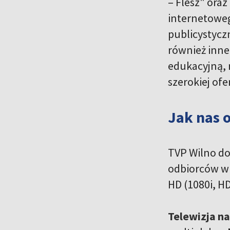
– Flesz" ora
internetoweg
publicystycz
również inne
edukacyjną, r
szerokiej of
Jak nas 
TVP Wilno do
odbiorców w P
HD (1080i, H
Telewizja n