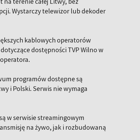
na terenie całej Litwy, bez
ji. Wystarczy telewizor lub dekoder
jwiększych kablowych operatorów
e dotyczące dostępności TVP Wilno w
operatora.
chiwum programów dostępne są
twy i Polski. Serwis nie wymaga
są w serwisie streamingowym
transmisję na żywo, jak i rozbudowaną