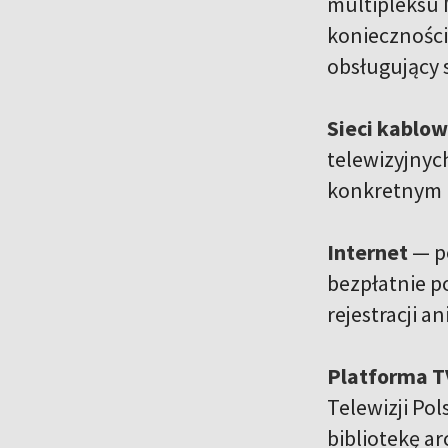
multipleksu 
konieczności
obsługujący 
Sieci kablo
telewizyjnyc
konkretnym p
Internet
— p
bezpłatnie p
rejestracji 
Platforma T
Telewizji Po
bibliotekę a