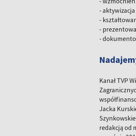
- wzmocnieni
- aktywizacja
- kształtowa
- prezentowa
- dokumentow
Nadajemy
Kanał TVP Wi
Zagranicznyc
współfinanso
Jacka Kurski
Szynkowskieg
redakcją od 