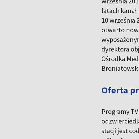
września 201
latach kanał
10 września 
otwarto nową
wyposażonym 
dyrektora ob
Ośrodka Medi
Broniatowsk
Oferta 
Programy TVP
odzwierciedl
stacji jest c