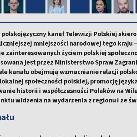
 polskojęzyczny kanał Telewizji Polskiej ski
liczniejszej mniejszości narodowej tego kraju 
e zainteresowanych życiem polskiej społeczno
sowana jest przez Ministerstwo Spraw Zagrani
le kanału obejmują wzmacnianie relacji polsko-
lokalnej społeczności polskiej, promocję języka 
nie historii i współczesności Polaków na Wil
nktu widzenia na wydarzenia z regionu i ze św
nału