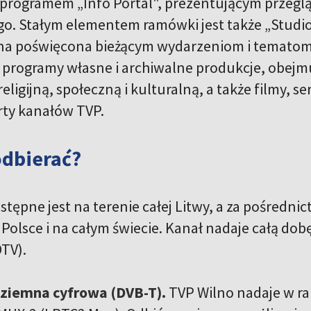
z programem „Info Portal", prezentującym przegl
o. Stałym elementem ramówki jest także „Studio
na poświęcona bieżącym wydarzeniom i tematom dn
 programy własne i archiwalne produkcje, obejm
eligijną, społeczną i kulturalną, a także filmy, 
erty kanałów TVP.
odbierać?
stępne jest na terenie całej Litwy, a za pośredn
olsce i na całym świecie. Kanał nadaje całą dobę
DTV).
aziemna cyfrowa (DVB-T).
TVP Wilno nadaje w r