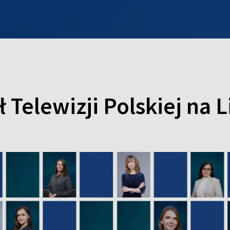
INFO WILNO
WILNO NA DZIEŃ DOBRY
PROGRAMY
ZGŁOŚ
 Telewizji Polskiej na L