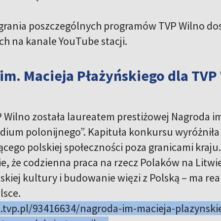
grania poszczególnych programów TVP Wilno dos
ch na kanale YouTube stacji.
im. Macieja Płażyńskiego dla TVP
 Wilno została laureatem prestiżowej Nagroda im
dium polonijnego”. Kapituła konkursu wyróżniła 
cego polskiej społeczności poza granicami kraju.
e, że codzienna praca na rzecz Polaków na Litwie
kiej kultury i budowanie więzi z Polską – ma rea
lsce.
o.tvp.pl/93416634/nagroda-im-macieja-plazynski