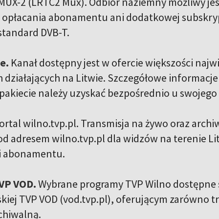
MUX-2 (LRTC2 Mux). Odbiór naziemny możliwy jest 
 opłacania abonamentu ani dodatkowej subskrypc
standard DVB-T.
we.
Kanał dostępny jest w ofercie większości na
h działających na Litwie. Szczegółowe informacj
akiecie należy uzyskać bezpośrednio u swojego 
ortal wilno.tvp.pl. Transmisja na żywo oraz ar
od adresem wilno.tvp.pl dla widzów na terenie Li
ani abonamentu.
VP VOD.
Wybrane programy TVP Wilno dostępne 
lskiej TVP VOD (vod.tvp.pl), oferującym zarówno 
rchiwalną.