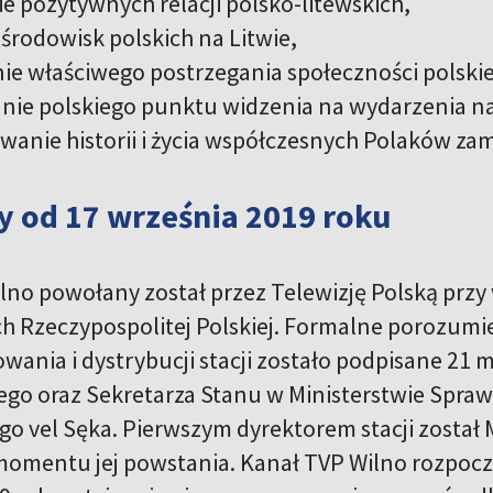
e pozytywnych relacji polsko-litewskich,
 środowisk polskich na Litwie,
nie właściwego postrzegania społeczności polskie
nie polskiego punktu widzenia na wydarzenia na L
anie historii i życia współczesnych Polaków za
 od 17 września 2019 roku
lno powołany został przez Telewizję Polską przy
h Rzeczypospolitej Polskiej. Formalne porozumi
wania i dystrybucji stacji zostało podpisane 21 
ego oraz Sekretarza Stanu w Ministerstwie Spr
o vel Sęka. Pierwszym dyrektorem stacji został 
momentu jej powstania. Kanał TVP Wilno rozpocz