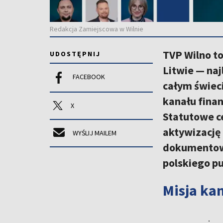
Redakcja Zamiejscowa w Wilnie
TVP Wilno to
UDOSTĘPNIJ
Litwie — naj
FACEBOOK
całym świeci
kanału finan
X
Statutowe ce
aktywizację 
WYŚLIJ MAILEM
dokumentowa
polskiego pu
Misja ka