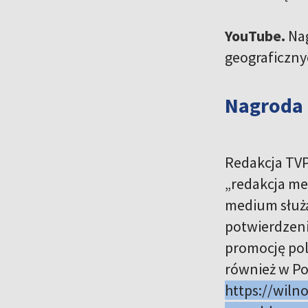
YouTube.
Na
geograficzny
Nagroda 
Redakcja TVP
„redakcja me
medium służą
potwierdzeni
promocję pols
również w Po
https://wiln