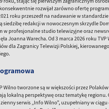
9 roku, stając się pierwszym zagranicznym ośrodk
 konsekwentnie rozwijał zarówno ofertę program
2021 roku przeszedł na nadawanie w standardzie 
 siedzibę redakcji w nowoczesnym skrzydle Domu
w profesjonalne studio telewizyjne oraz newsr
jęła Joanna Warecha. Od 3 marca 2026 roku TVP 
ów dla Zagranicy Telewizji Polskiej, kierowanego
iego.
programowa
 Wilno tworzone są w większości przez Polaków 
ają lokalną perspektywę oraz tematykę region
odzienny serwis „Info Wilno", uzupełniany w ciąg