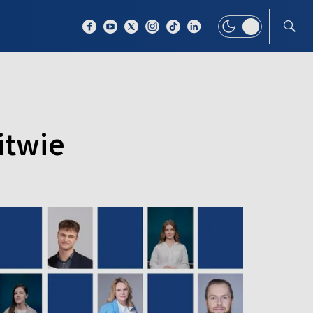
 TEMAT
WIĘCEJ
itwie